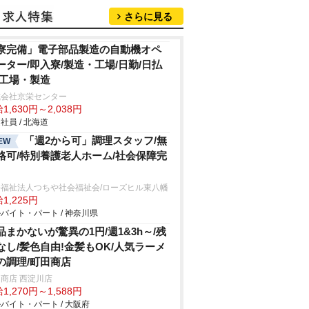
さらに見る
寮完備」電子部品製造の自動機オペ
ーター/即入寮/製造・工場/日勤/日払
/工場・製造
式会社京栄センター
1,630円～2,038円
社員 / 北海道
「週2から可」調理スタッフ/無
EW
格可/特別養護老人ホーム/社会保障完
会福祉法人つちや社会福祉会/ローズヒル東八幡
1,225円
バイト・パート / 神奈川県
品まかないが驚異の1円/週1&3h～/残
なし/髪色自由!金髪もOK/人気ラーメ
の調理/町田商店
商店 西淀川店
1,270円～1,588円
バイト・パート / 大阪府