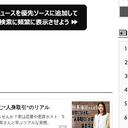
1
2
3
4
5
む“人身取引”のリアル
6
ませんか？実は恋愛や悪質ホスト、S
海荷さんと学ぶリアルな実態。