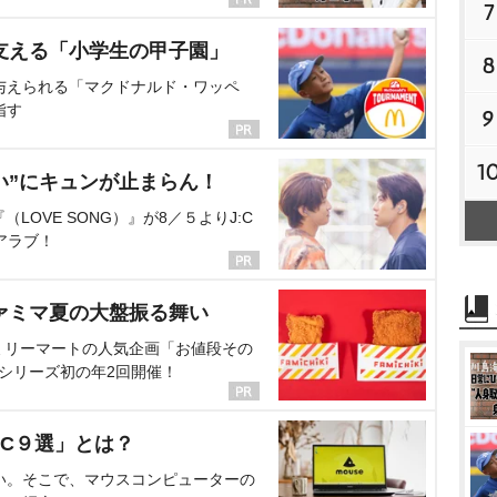
7
支える「小学生の甲子園」
8
与えられる「マクドナルド・ワッペ
指す
9
1
い”にキュンが止まらん！
OVE SONG）』が8／５よりJ:C
アラブ！
ァミマ夏の大盤振る舞い
ミリーマートの人気企画「お値段その
、シリーズ初の年2回開催！
C９選」とは？
い。そこで、マウスコンピューターの