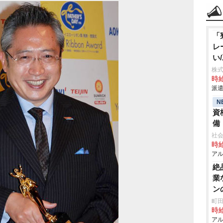
「
レ
い
株
時給
派遣
N
資
備
社
時給
アル
絶
業
ン
町田
時給
アル