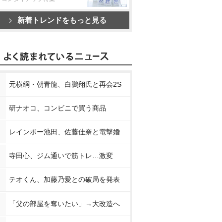
新着トレンドをもっと見る
元横綱・朝青龍、白鵬翔氏と再会2S
研ナオコ、コンビニで買う商品
レインボー池田、佐藤佳奈と電撃婚
寺田心、ジム通いで筋トレ…激変
テオくん、加藤乃愛との破局を発表
「父の部屋を奪いたい」→大改造へ