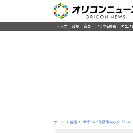
トップ
芸能
音楽
ドラマ&映画
アニメ
ホーム
芸能
“新米パパ”佐藤隆太らが『ベス