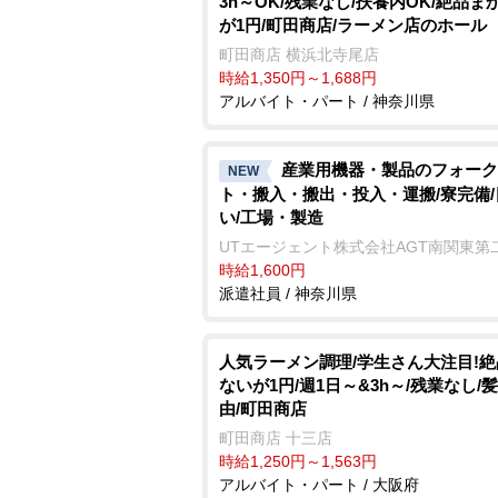
3h～OK/残業なし/扶養内OK/絶品ま
が1円/町田商店/ラーメン店のホール
町田商店 横浜北寺尾店
時給1,350円～1,688円
アルバイト・パート / 神奈川県
産業用機器・製品のフォーク
NEW
ト・搬入・搬出・投入・運搬/寮完備/
い/工場・製造
UTエージェント株式会社AGT南関東第
時給1,600円
派遣社員 / 神奈川県
人気ラーメン調理/学生さん大注目!
ないが1円/週1日～&3h～/残業なし/
由/町田商店
町田商店 十三店
時給1,250円～1,563円
アルバイト・パート / 大阪府