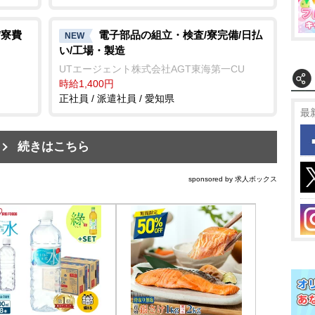
/寮費
電子部品の組立・検査/寮完備/日払
NEW
い/工場・製造
UTエージェント株式会社AGT東海第一CU
時給1,400円
正社員 / 派遣社員 / 愛知県
最
続きはこちら
sponsored by 求人ボックス