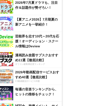
2026年7月夏ドラマも、注目
作＆話題作が勢ぞろい！
【夏アニメ2026】7月期夏の
新アニメを一挙紹介！
芸能界を志す10代～20代を応
援！オーディション・スクー
ル情報はDeview
漫画読み放題サブスクおすす
め11選【徹底比較】
オリコン顧客満足度ランキング
2026年動画配信サービスおす
すめ40選【徹底比較】
CS動画配信サービス20選
毎週の音楽ランキングから、
ヒットの推移をチェック！