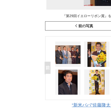
『第29回イエローリボン賞』を受賞し
前の写真
“新米パパ”佐藤隆