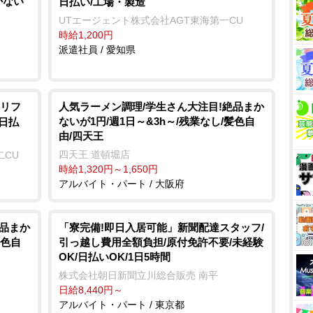
かない
日払い/工場・製造
UTエージェント株式会社AGT東海第一CU
時給1,200円
派遣社員 / 愛知県
リフ
人気ラーメン調理/学生さん大注目!絶品まか
ないが1円/週1日～&3h～/残業なし/髪色自
日払
由/四天王
四天王 道頓堀店
二CU
時給1,320円～1,650円
アルバイト・パート / 大阪府
絶品まか
「寮完備!即日入居可能」新聞配達スタッフ/
髪色自
引っ越し費用全額負担/原付免許不要/未経験
OK/日払いOK/1日5時間
株式会社朝日新聞立川総合販売 南平
日給8,440円～
アルバイト・パート / 東京都