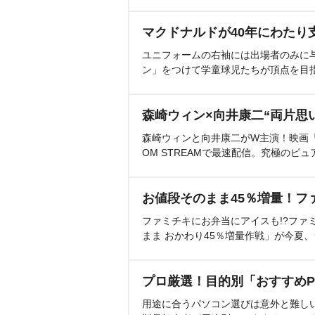
マクドナルドが40年にわたり
ユニフォームの右袖には出場者のみに
ン」をつけて学童球児たちが頂点を目
森崎ウィン×向井康二“両片思
森崎ウィンと向井康二がW主演！映画『（L
OM STREAMで最速配信。究極のピュ
お値段そのまま45％増量！フ
ファミチキにお弁当にアイスも!?ファ
まま おかわり45％増量作戦」が今夏
プロ厳選！目的別「おすすめP
用途に合うパソコン選びは意外と難し