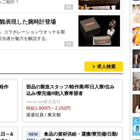
をご紹介！
界観表現した腕時計登場
NT』コラボレーションウオッチを製
担当者が魅力を解説する。
求人検索
軽作
部品の製造スタッフ/軽作業/即日入寮/住み
込み/寮完備/8割入寮希望者
move on株式会社
時給1,800円～2,250円
派遣社員 / 東京都
1日～&
食品の資材供給・運搬/寮完備/日勤/
NEW