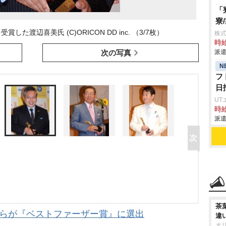
「
寮
た渡辺喜美氏 (C)ORICON DD inc. （3/7枚）
株
時給
次の写真
派遣
N
フ
日
UT
時給
派遣
茶
太らが『ベストファーザー賞』に選出
違
オ