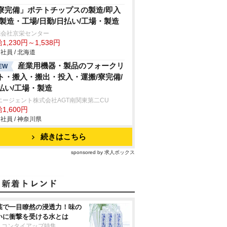
寮完備」ポテトチップスの製造/即入
/製造・工場/日勤/日払い/工場・製造
式会社京栄センター
1,230円～1,538円
社員 / 北海道
産業用機器・製品のフォークリ
EW
ト・搬入・搬出・投入・運搬/寮完備/
払い/工場・製造
エージェント株式会社AGT南関東第二CU
1,600円
社員 / 神奈川県
続きはこちら
sponsored by 求人ボックス
葉で一目瞭然の浸透力！味の
いに衝撃を受ける水とは
リコンタイアップ特集