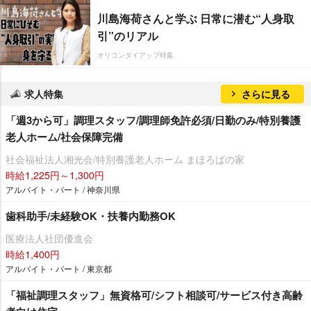
川島海荷さんと学ぶ 日常に潜む“人身取
引”のリアル
オリコンタイアップ特集
求人特集
さらに見る
「週3から可」調理スタッフ/調理師免許必須/日勤のみ/特別養護
老人ホーム/社会保障完備
社会福祉法人湘光会/特別養護老人ホーム まほろばの家
時給1,225円～1,300円
アルバイト・パート / 神奈川県
歯科助手/未経験OK・扶養内勤務OK
医療法人社団優進会
時給1,400円
アルバイト・パート / 東京都
「福祉調理スタッフ」無資格可/シフト相談可/サービス付き高齢