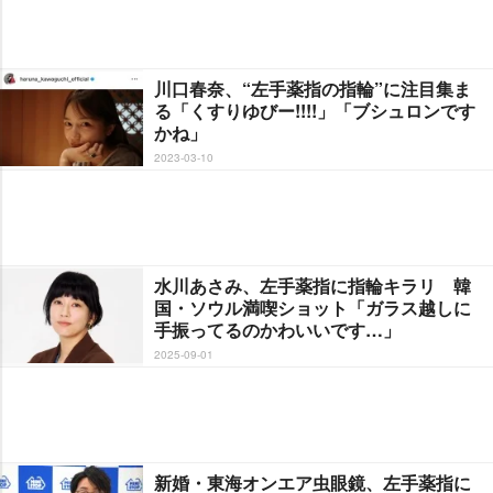
川口春奈、“左手薬指の指輪”に注目集ま
る「くすりゆびー!!!!」「ブシュロンです
かね」
2023-03-10
水川あさみ、左手薬指に指輪キラリ 韓
国・ソウル満喫ショット「ガラス越しに
手振ってるのかわいいです…」
2025-09-01
新婚・東海オンエア虫眼鏡、左手薬指に