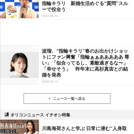
指輪キラリ 新婚生活めぐる“質問”スル
ーで役全う
2023-08-14
波瑠、“指輪キラリ”春のお出かけショッ
トにファン興奮「指輪ぁぁあああああ 尊
い」「似合ってるし、素敵過ぎるな〜」
「幸せそう」 昨年末に高杉真宙との結
婚を発表
2026-03-12
ニュース一覧へ戻る
オリコンニュース イチオシ特集
川島海荷さんと学ぶ 日常に潜む“人身取