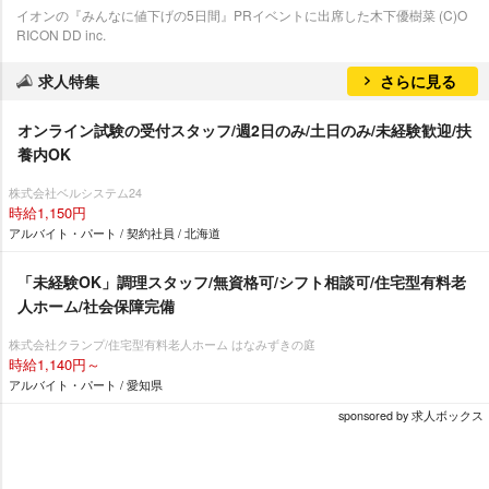
イオンの『みんなに値下げの5日間』PRイベントに出席した木下優樹菜 (C)O
RICON DD inc.
求人特集
さらに見る
オンライン試験の受付スタッフ/週2日のみ/土日のみ/未経験歓迎/扶
養内OK
株式会社ベルシステム24
時給1,150円
アルバイト・パート / 契約社員 / 北海道
「未経験OK」調理スタッフ/無資格可/シフト相談可/住宅型有料老
人ホーム/社会保障完備
株式会社クランプ/住宅型有料老人ホーム はなみずきの庭
時給1,140円～
アルバイト・パート / 愛知県
sponsored by 求人ボックス