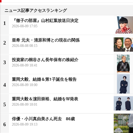
ニュース記事アクセスランキング
『徹子の部屋』山村紅葉放送日決定
1
2026-08-09 17:05
亜希 元夫・清原和博との現在の関係
2
2026-08-08 08:15
投資家の桐谷さん長年保有の株紹介
3
2026-08-09 18:41
重岡大毅、結婚＆第1子誕生を報告
4
2026-08-09 18:00
重岡大毅＆濵田崇裕、結婚をW発表
5
2026-08-09 18:01
俳優・小川真由美さん死去 86歳
6
2026-08-09 19:13