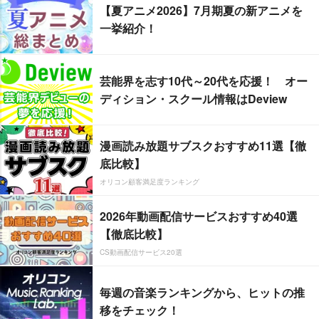
【夏アニメ2026】7月期夏の新アニメを
一挙紹介！
芸能界を志す10代～20代を応援！ オー
ディション・スクール情報はDeview
漫画読み放題サブスクおすすめ11選【徹
底比較】
オリコン顧客満足度ランキング
2026年動画配信サービスおすすめ40選
【徹底比較】
CS動画配信サービス20選
毎週の音楽ランキングから、ヒットの推
移をチェック！