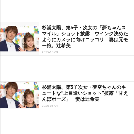
杉浦太陽、第5子・次女の「夢ちゃんス
マイル」ショット披露 ウインク決めた
ようにカメラに向けニッコリ 妻は元モ
ー娘。辻希美
2025-10-03
杉浦太陽、第5子次女・夢空ちゃんのキ
ュートな“上目遣いショット”披露「甘え
んぼポーズ」 妻は辻希美
2026-06-04