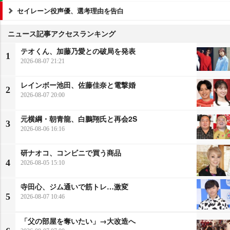
セイレーン役声優、選考理由を告白
ニュース記事アクセスランキング
テオくん、加藤乃愛との破局を発表
1
2026-08-07 21:21
レインボー池田、佐藤佳奈と電撃婚
2
2026-08-07 20:00
元横綱・朝青龍、白鵬翔氏と再会2S
3
2026-08-06 16:16
研ナオコ、コンビニで買う商品
4
2026-08-05 15:10
寺田心、ジム通いで筋トレ…激変
5
2026-08-07 10:46
「父の部屋を奪いたい」→大改造へ