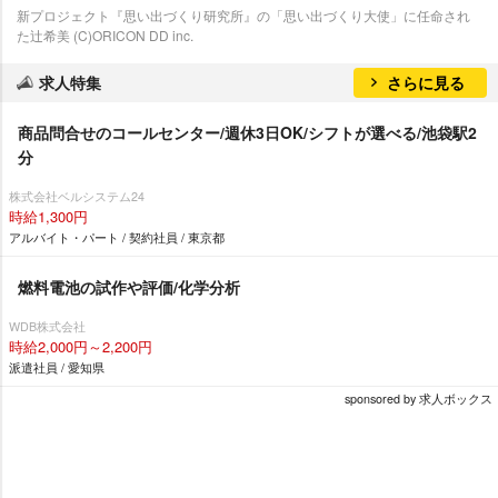
新プロジェクト『思い出づくり研究所』の「思い出づくり大使」に任命され
た辻希美 (C)ORICON DD inc.
求人特集
さらに見る
商品問合せのコールセンター/週休3日OK/シフトが選べる/池袋駅2
分
株式会社ベルシステム24
時給1,300円
アルバイト・パート / 契約社員 / 東京都
燃料電池の試作や評価/化学分析
WDB株式会社
時給2,000円～2,200円
派遣社員 / 愛知県
sponsored by 求人ボックス