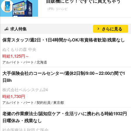
自販機にピッ！ですぐに買えちゃう
（PR）ジハンピ
求人特集
さらに見る
保育スタッフ/週2日・1日4時間からOK/有資格者歓迎/残業なし
ぬくもりの森 中央
時給1,125円～
アルバイト・パート / 北海道
大手保険会社のコールセンター/週休2日制/9:00～22:00の間で1
日8h
株式会社ベルシステム24
時給1,730円
アルバイト・パート / 契約社員 / 東京都
老健の作業療法士/認知症ケア・生活リハに携われる時給1932円
日曜休み・残業なし
社会医療法人財団 仁医会