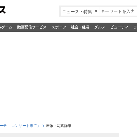
ニュース・特集
&ゲーム
動画配信サービス
スポーツ
社会・経済
グルメ
ビューティ
ラ
ローチ 「コンサート来て」
画像・写真詳細