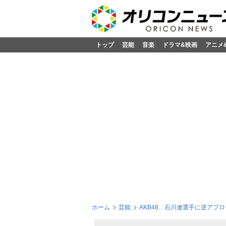
トップ
芸能
音楽
ドラマ&映画
アニメ
ホーム
芸能
AKB48、石川遼選手に逆アプ