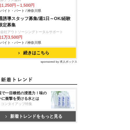
なみテラス歯科
1,250円～1,500円
バイト・パート / 神奈川県
通誘導スタッフ募集/週1日～OK/経験
限定募集
式会社アウトソーシングトータルサポート
1万3,500円
バイト・パート / 神奈川県
続きはこちら
sponsored by 求人ボックス
葉で一目瞭然の浸透力！味の
いに衝撃を受ける水とは
リコンタイアップ特集
新着トレンドをもっと見る