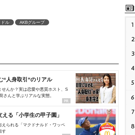
イドル
AKBグループ
1
2
3
4
む“人身取引”のリアル
5
ませんか？実は恋愛や悪質ホスト、S
海荷さんと学ぶリアルな実態。
6
7
支える「小学生の甲子園」
与えられる「マクドナルド・ワッペ
8
指す