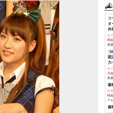
コ
タ
作
株
時給
派遣
N
固
力
株
月
派遣
歯
医
時給
アル
歯