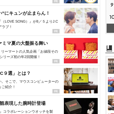
9
い”にキュンが止まらん！
1
OVE SONG）』が8／５よりJ:C
アラブ！
ァミマ夏の大盤振る舞い
ミリーマートの人気企画「お値段その
、シリーズ初の年2回開催！
C９選」とは？
い。そこで、マウスコンピューターの
をご紹介！
界観表現した腕時計登場
NT』コラボレーションウオッチを製