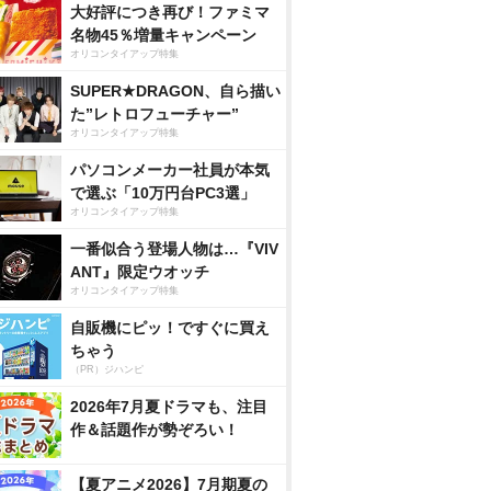
大好評につき再び！ファミマ
名物45％増量キャンペーン
オリコンタイアップ特集
SUPER★DRAGON、自ら描い
た”レトロフューチャー”
オリコンタイアップ特集
パソコンメーカー社員が本気
で選ぶ「10万円台PC3選」
オリコンタイアップ特集
一番似合う登場人物は…『VIV
ANT』限定ウオッチ
オリコンタイアップ特集
自販機にピッ！ですぐに買え
ちゃう
（PR）ジハンピ
2026年7月夏ドラマも、注目
作＆話題作が勢ぞろい！
【夏アニメ2026】7月期夏の