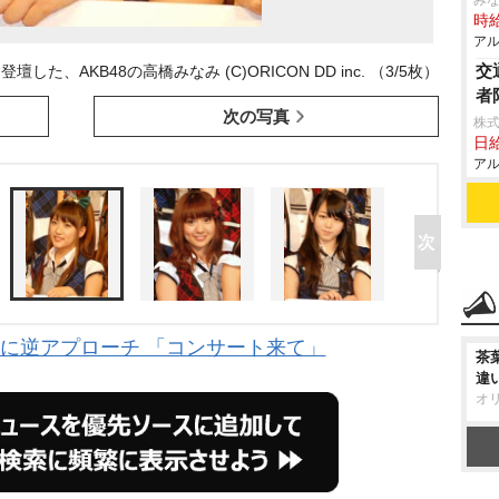
み
時給
アル
交
AKB48の高橋みなみ (C)ORICON DD inc. （3/5枚）
者
次の写真
株
日給
アル
手に逆アプローチ 「コンサート来て」
茶
違
オ