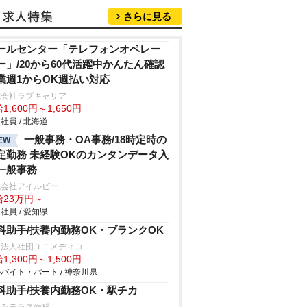
さらに見る
ールセンター「テレフォンオペレー
ー」/20から60代活躍中かんたん確認
業週1からOK週払い対応
式会社ラブキャリア
1,600円～1,650円
社員 / 北海道
一般事務・OA事務/18時定時の
EW
定勤務 未経験OKのカンタンデータ入
一般事務
式会社アイルビー
給23万円～
社員 / 愛知県
科助手/扶養内勤務OK・ブランクOK
療法人社団ユニメディコ
1,300円～1,500円
バイト・パート / 神奈川県
科助手/扶養内勤務OK・駅チカ