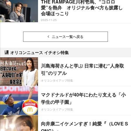
THE RAMPAGE川村壱馬、“コロロ
愛”を熱弁 オリジナル食べ方も披露し
会場ほっこり
2025-11-25
ニュース一覧へ戻る
オリコンニュース イチオシ特集
川島海荷さんと学ぶ 日常に潜む“人身取
引”のリアル
オリコンタイアップ特集
マクドナルドが40年にわたり支える「小
学生の甲子園」
オリコンタイアップ特集
向井康二イケメンすぎ！純愛『（LOVE S
ONG）』