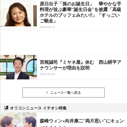
原日出子「孫のお誕生日」 華やかな手
料理が並ぶ豪華“誕生日会”を披露「高級
ホテルのブッフェみたい!!」「すっごい
ご馳走」
2026-03-13
宮根誠司『ミヤネ屋』休む 西山耕平ア
ナウンサーが理由を説明
2026-03-06
ニュース一覧へ戻る
オリコンニュース イチオシ特集
森崎ウィン×向井康二“両片思い”にキュン