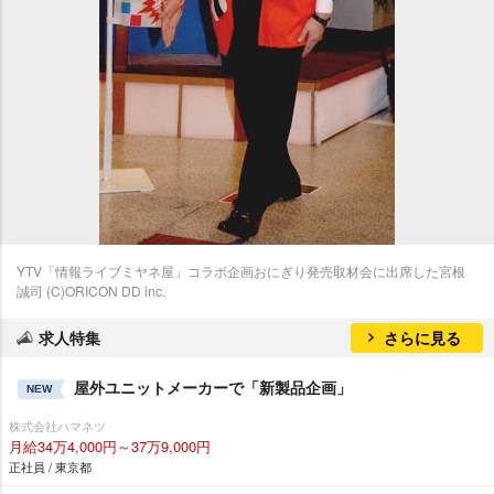
YTV「情報ライブミヤネ屋」コラボ企画おにぎり発売取材会に出席した宮根
誠司 (C)ORICON DD inc.
求人特集
さらに見る
屋外ユニットメーカーで「新製品企画」
NEW
株式会社ハマネツ
月給34万4,000円～37万9,000円
正社員 / 東京都