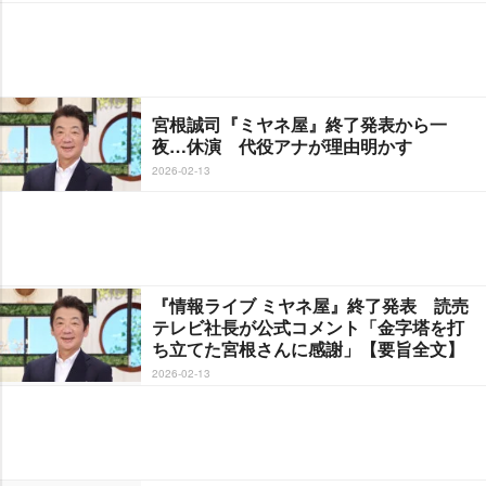
宮根誠司『ミヤネ屋』終了発表から一
夜…休演 代役アナが理由明かす
2026-02-13
『情報ライブ ミヤネ屋』終了発表 読売
テレビ社長が公式コメント「金字塔を打
ち立てた宮根さんに感謝」【要旨全文】
2026-02-13