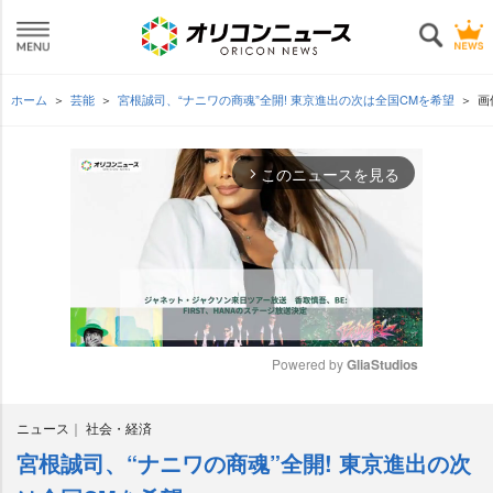
ホーム
芸能
宮根誠司、“ナニワの商魂”全開! 東京進出の次は全国CMを希望
画
このニュースを見る
arrow_forward_ios
Powered by 
GliaStudios
M
ニュース
社会・経済
u
t
宮根誠司、“ナニワの商魂”全開! 東京進出の次
e