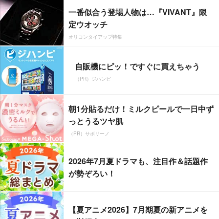
一番似合う登場人物は…『VIVANT』限
定ウオッチ
オリコンタイアップ特集
自販機にピッ！ですぐに買えちゃう
（PR）ジハンピ
朝1分貼るだけ！ミルクピールで一日中ず
っとうるツヤ肌
（PR）サボリーノ
2026年7月夏ドラマも、注目作＆話題作
が勢ぞろい！
【夏アニメ2026】7月期夏の新アニメを