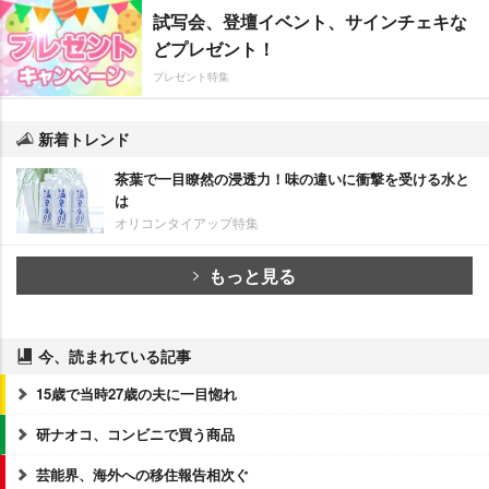
試写会、登壇イベント、サインチェキな
どプレゼント！
プレゼント特集
新着トレンド
茶葉で一目瞭然の浸透力！味の違いに衝撃を受ける水と
は
オリコンタイアップ特集
もっと見る
今、読まれている記事
15歳で当時27歳の夫に一目惚れ
研ナオコ、コンビニで買う商品
芸能界、海外への移住報告相次ぐ