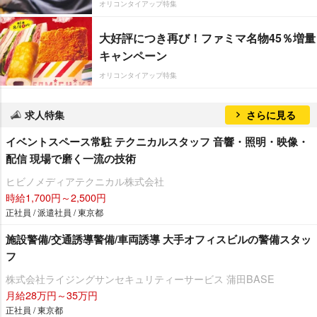
オリコンタイアップ特集
大好評につき再び！ファミマ名物45％増量
キャンペーン
オリコンタイアップ特集
求人特集
さらに見る
イベントスペース常駐 テクニカルスタッフ 音響・照明・映像・
配信 現場で磨く一流の技術
ヒビノメディアテクニカル株式会社
時給1,700円～2,500円
正社員 / 派遣社員 / 東京都
施設警備/交通誘導警備/車両誘導 大手オフィスビルの警備スタッ
フ
株式会社ライジングサンセキュリティーサービス 蒲田BASE
月給28万円～35万円
正社員 / 東京都