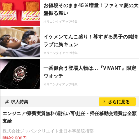
お値段そのまま45％増量！ファミマ夏の大
盤振る舞い
オリコンタイアップ特集
イケメンてんこ盛り！尊すぎる男子の純情
ラブに胸キュン
オリコンタイアップ特集
一番似合う登場人物は…『VIVANT』限定
ウオッチ
オリコンタイアップ特集
求人特集
さらに見る
エンジニア/寮費実質無料/週払い可/赴任・帰任移動交通費は全額
支給
株式会社ジャパンクリエイト北日本事業統括部
時給2,200円