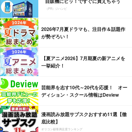
自販機にピッ！ですぐに買えちゃう
（PR）ジハンピ
2026年7月夏ドラマも、注目作＆話題作
が勢ぞろい！
【夏アニメ2026】7月期夏の新アニメを
一挙紹介！
芸能界を志す10代～20代を応援！ オー
ディション・スクール情報はDeview
漫画読み放題サブスクおすすめ11選【徹
底比較】
オリコン顧客満足度ランキング