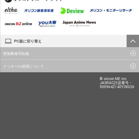
PC版に切り替え
禁無断複写転載
クッキーの使用について
© oricon ME inc.
JASRAC許諾番号：
9009642140Y38026