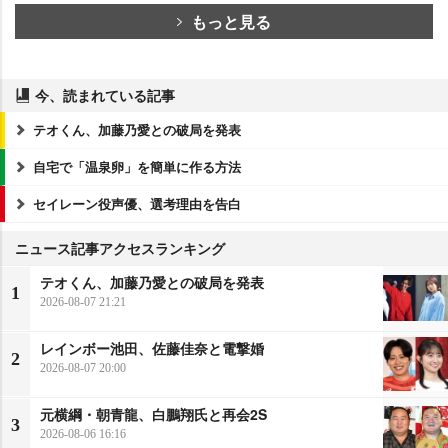
もっと見る
今、読まれている記事
テオくん、加藤乃愛との破局を発表
自宅で「温泉卵」を簡単に作る方法
セイレーン役声優、選考理由を告白
ニュース記事アクセスランキング
テオくん、加藤乃愛との破局を発表
1
2026-08-07 21:21
レインボー池田、佐藤佳奈と電撃婚
2
2026-08-07 20:00
元横綱・朝青龍、白鵬翔氏と再会2S
3
2026-08-06 16:16