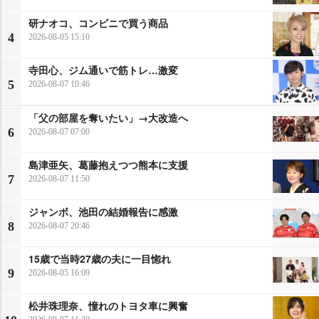
研ナオコ、コンビニで買う商品
4
2026-08-05 15:10
寺田心、ジム通いで筋トレ…激変
5
2026-08-07 10:46
「父の部屋を奪いたい」→大改造へ
6
2026-08-07 07:00
島津亜矢、葛藤抱えつつ熊本に支援
7
2026-08-07 11:50
ジャンボ、池田の結婚報告に感激
8
2026-08-07 20:46
15歳で当時27歳の夫に一目惚れ
9
2026-08-05 16:09
松井珠理奈、憧れのトヨタ車に興奮