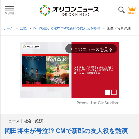
ホーム
芸能
岡田将生が号泣!? CMで新郎の友人役を熱演
画像・写真詳細
このニュースを見る
arrow_forward_ios
Powered by 
GliaStudios
M
ニュース
社会・経済
u
t
岡田将生が号泣!? CMで新郎の友人役を熱演
e