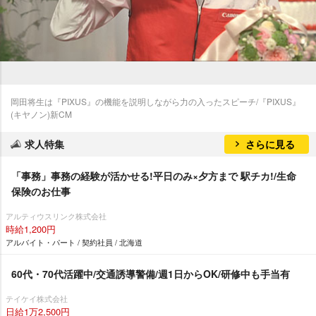
岡田将生は『PIXUS』の機能を説明しながら力の入ったスピーチ/『PIXUS』
(キヤノン)新CM
求人特集
さらに見る
「事務」事務の経験が活かせる!平日のみ×夕方まで 駅チカ!/生命
保険のお仕事
アルティウスリンク株式会社
時給1,200円
アルバイト・パート / 契約社員 / 北海道
60代・70代活躍中/交通誘導警備/週1日からOK/研修中も手当有
テイケイ株式会社
日給1万2,500円