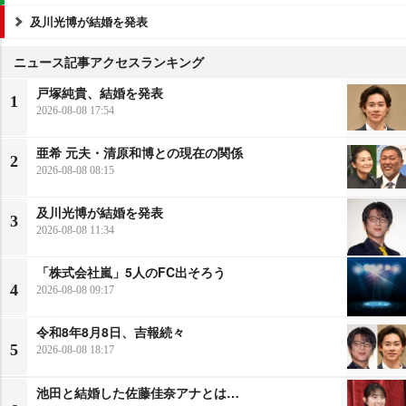
及川光博が結婚を発表
ニュース記事アクセスランキング
戸塚純貴、結婚を発表
1
2026-08-08 17:54
亜希 元夫・清原和博との現在の関係
2
2026-08-08 08:15
及川光博が結婚を発表
3
2026-08-08 11:34
「株式会社嵐」5人のFC出そろう
4
2026-08-08 09:17
令和8年8月8日、吉報続々
5
2026-08-08 18:17
池田と結婚した佐藤佳奈アナとは…