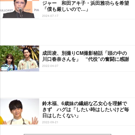
ジャー 和田アキ子・浜田雅功らを希望
「僕も厳しいので…」
2024-07-17
成田凌、別撮りCM撮影秘話「頭の中の
川口春奈さんを」 “代役”の奮闘に感謝
2022-04-07
鈴木福、6歳妹の繊細な乙女心を理解で
きず ハグは「したい時はしたいけど毎
日はしたくない」
2022-09-21