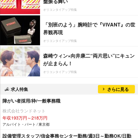
盤振る舞い
オリコンタイアップ特集
「別班のよう」腕時計で『VIVANT』の世
界観再現
オリコンタイアップ特集
森崎ウィン×向井康二“両片思い”にキュン
が止まらん！
オリコンタイアップ特集
求人特集
さらに見る
障がい者採用/枠/一般事務職
株式会社ランドネット
年収193万円～218万円
アルバイト・パート / 東京都
設備管理スタッフ/信金事務センター勤務/週3日～勤務OK/日勤