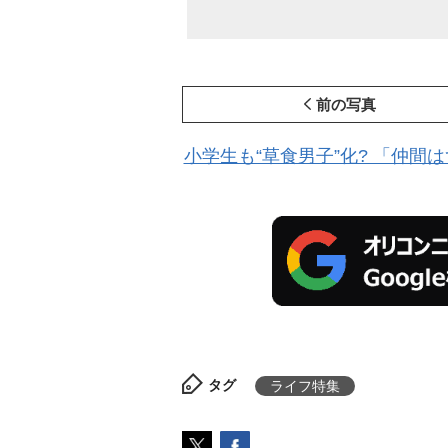
前の写真
小学生も“草食男子”化? 「仲
タグ
ライフ特集