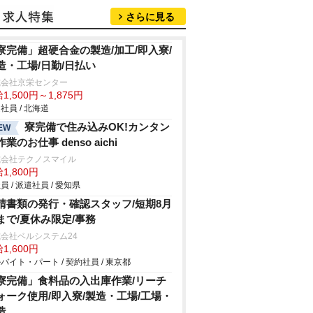
さらに見る
寮完備」超硬合金の製造/加工/即入寮/
造・工場/日勤/日払い
式会社京栄センター
1,500円～1,875円
社員 / 北海道
寮完備で住み込みOK!カンタン
EW
業のお仕事 denso aichi
式会社テクノスマイル
1,800円
員 / 派遣社員 / 愛知県
請書類の発行・確認スタッフ/短期8月
まで/夏休み限定/事務
会社ベルシステム24
1,600円
バイト・パート / 契約社員 / 東京都
寮完備」食料品の入出庫作業/リーチ
ォーク使用/即入寮/製造・工場/工場・
造