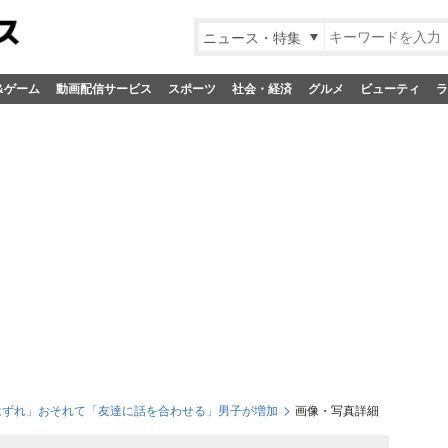
ニュース・特集
&ゲーム
動画配信サービス
スポーツ
社会・経済
グルメ
ビューティ
ラ
間はずれ」おそれて「友達に話を合わせる」男子が増加
画像・写真詳細