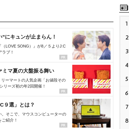
1
い”にキュンが止まらん！
2
OVE SONG）』が8／５よりJ:C
3
アラブ！
4
ァミマ夏の大盤振る舞い
5
ミリーマートの人気企画「お値段その
、シリーズ初の年2回開催！
6
C９選」とは？
7
い。そこで、マウスコンピューターの
8
をご紹介！