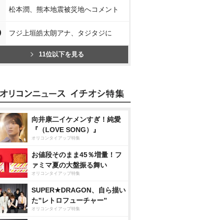
松本潤、熊本地震被災地へコメント
0
フジ上垣皓太朗アナ、タジタジに
11位以下を見る
向井康二イケメンすぎ！純愛
『（LOVE SONG）』
オリコンタイアップ特集
お値段そのまま45％増量！フ
ァミマ夏の大盤振る舞い
オリコンタイアップ特集
SUPER★DRAGON、自ら描い
た”レトロフューチャー”
オリコンタイアップ特集