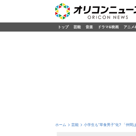
トップ
芸能
音楽
ドラマ&映画
アニメ
ホーム
芸能
小学生も“草食男子”化? 「仲