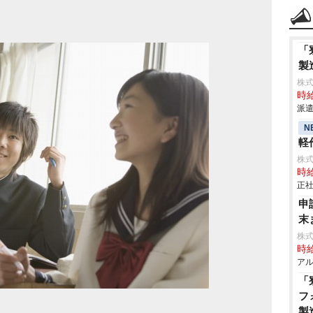
「
製
株
時給
派遣
N
軽作
株
時給
正社
申
末
株式
時給
アル
「
フ
製