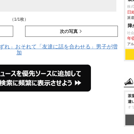
株
日給
派遣
（1/1枚）
障
次の写真
社
年収
アル
間はずれ」おそれて「友達に話を合わせる」男子が増
加
茶
違
オ