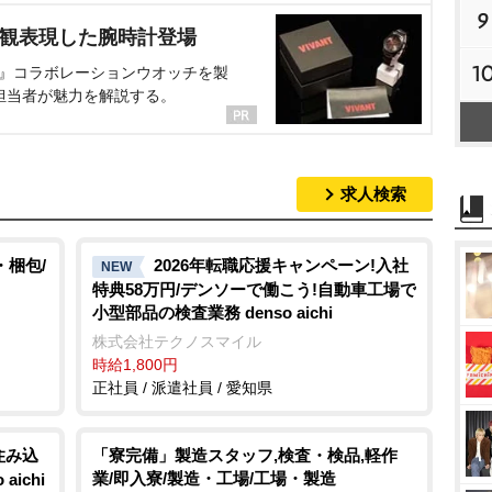
9
界観表現した腕時計登場
1
NT』コラボレーションウオッチを製
担当者が魅力を解説する。
求人検索
・梱包/
2026年転職応援キャンペーン!入社
NEW
特典58万円/デンソーで働こう!自動車工場で
小型部品の検査業務 denso aichi
株式会社テクノスマイル
時給1,800円
正社員 / 派遣社員 / 愛知県
住み込
「寮完備」製造スタッフ,検査・検品,軽作
業/即入寮/製造・工場/工場・製造
ichi