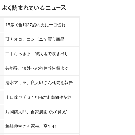
15歳で当時27歳の夫に一目惚れ
研ナオコ、コンビニで買う商品
井手らっきょ、被災地で炊き出し
芸能界、海外への移住報告相次ぐ
清水アキラ、良太郎さん死去を報告
山口達也氏 3.4万円の湘南物件契約
片岡鶴太郎、自家農園での“発見”
梅崎伸幸さん死去、享年44