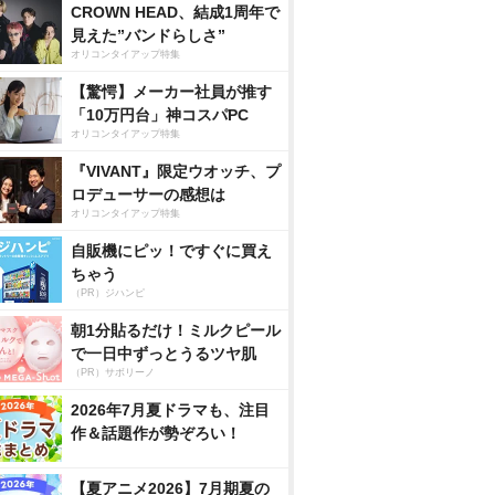
CROWN HEAD、結成1周年で
見えた”バンドらしさ”
オリコンタイアップ特集
【驚愕】メーカー社員が推す
「10万円台」神コスパPC
オリコンタイアップ特集
『VIVANT』限定ウオッチ、プ
ロデューサーの感想は
オリコンタイアップ特集
自販機にピッ！ですぐに買え
ちゃう
（PR）ジハンピ
朝1分貼るだけ！ミルクピール
で一日中ずっとうるツヤ肌
（PR）サボリーノ
2026年7月夏ドラマも、注目
作＆話題作が勢ぞろい！
【夏アニメ2026】7月期夏の