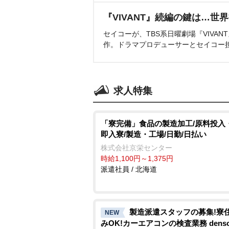
『VIVANT』続編の鍵は…世
セイコーが、TBS系日曜劇場『VIVA
作。ドラマプロデューサーとセイコー
求人特集
「寮完備」食品の製造加工/原料投入
即入寮/製造・工場/日勤/日払い
株式会社京栄センター
時給1,100円～1,375円
派遣社員 / 北海道
製造派遣スタッフの募集!寮
NEW
みOK!カーエアコンの検査業務 denso a