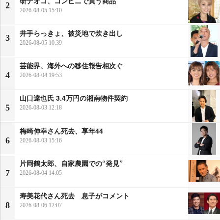
研ナオコ、コンビニで買う商品
2
2026-08-05 15:10
井手らっきょ、被災地で炊き出し
3
2026-08-05 10:39
芸能界、海外への移住報告相次ぐ
4
2026-08-04 19:53
山口達也氏 3.4万円の湘南物件契約
5
2026-08-03 12:18
梅崎伸幸さん死去、享年44
6
2026-08-03 15:16
片岡鶴太郎、自家農園での“発見”
7
2026-08-04 14:05
寿美花代さん死去 息子がコメント
8
2026-08-06 12:07