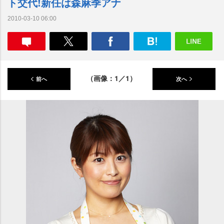
ト交代!新任は森麻季アナ
2010-03-10 06:00
（画像：1／1）
前へ
次へ