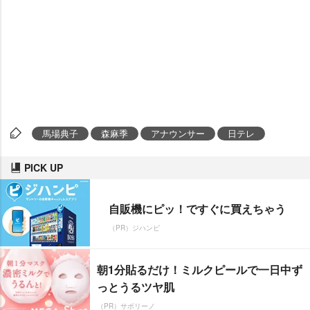
馬場典子
森麻季
アナウンサー
日テレ
PICK UP
自販機にピッ！ですぐに買えちゃう
（PR）ジハンピ
朝1分貼るだけ！ミルクピールで一日中ず
っとうるツヤ肌
（PR）サボリーノ