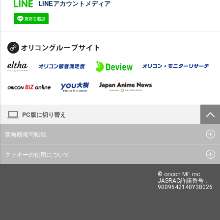
LINEアカウントメディア
PC版に切り替え
禁無断複写転載
クッキーの使用について
© oricon ME inc.
JASRAC許諾番号：
9009642140Y38026