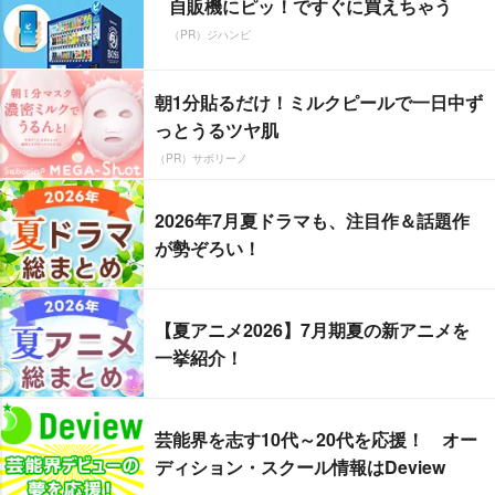
自販機にピッ！ですぐに買えちゃう
（PR）ジハンピ
朝1分貼るだけ！ミルクピールで一日中ず
っとうるツヤ肌
（PR）サボリーノ
2026年7月夏ドラマも、注目作＆話題作
が勢ぞろい！
【夏アニメ2026】7月期夏の新アニメを
一挙紹介！
芸能界を志す10代～20代を応援！ オー
ディション・スクール情報はDeview