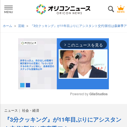
ホーム
芸能
『3分クッキング』が11年目ぶりにアシスタント交代!新任は森麻季ア
このニュースを見る
arrow_forward_ios
Powered by 
GliaStudios
M
ニュース
社会・経済
u
t
『3分クッキング』が11年目ぶりにアシスタン
e