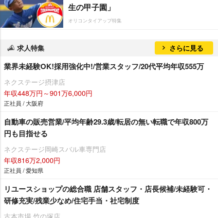
生の甲子園」
オリコンタイアップ特集
求人特集
さらに見る
業界未経験OK!採用強化中!/営業スタッフ/20代平均年収555万
ネクステージ摂津店
年収448万円～901万6,000円
正社員 / 大阪府
自動車の販売営業/平均年齢29.3歳/転居の無い転職で年収800万
円も目指せる
ネクステージ岡崎スバル車専門店
年収816万2,000円
正社員 / 愛知県
リユースショップの総合職 店舗スタッフ・店長候補/未経験可・
研修充実/残業少なめ/住宅手当・社宅制度
古本市場 竹の塚店