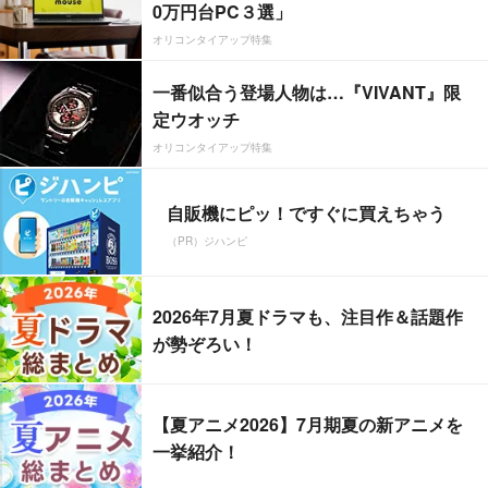
0万円台PC３選」
オリコンタイアップ特集
一番似合う登場人物は…『VIVANT』限
定ウオッチ
オリコンタイアップ特集
自販機にピッ！ですぐに買えちゃう
（PR）ジハンピ
2026年7月夏ドラマも、注目作＆話題作
が勢ぞろい！
【夏アニメ2026】7月期夏の新アニメを
一挙紹介！