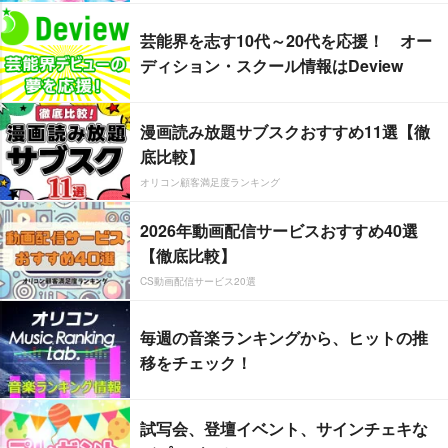
芸能界を志す10代～20代を応援！ オー
ディション・スクール情報はDeview
漫画読み放題サブスクおすすめ11選【徹
底比較】
オリコン顧客満足度ランキング
2026年動画配信サービスおすすめ40選
【徹底比較】
CS動画配信サービス20選
毎週の音楽ランキングから、ヒットの推
移をチェック！
試写会、登壇イベント、サインチェキな