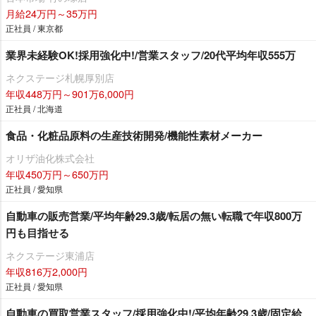
月給24万円～35万円
正社員 / 東京都
業界未経験OK!採用強化中!/営業スタッフ/20代平均年収555万
ネクステージ札幌厚別店
年収448万円～901万6,000円
正社員 / 北海道
食品・化粧品原料の生産技術開発/機能性素材メーカー
オリザ油化株式会社
年収450万円～650万円
正社員 / 愛知県
自動車の販売営業/平均年齢29.3歳/転居の無い転職で年収800万
円も目指せる
ネクステージ東浦店
年収816万2,000円
正社員 / 愛知県
自動車の買取営業スタッフ/採用強化中!/平均年齢29.3歳/固定給