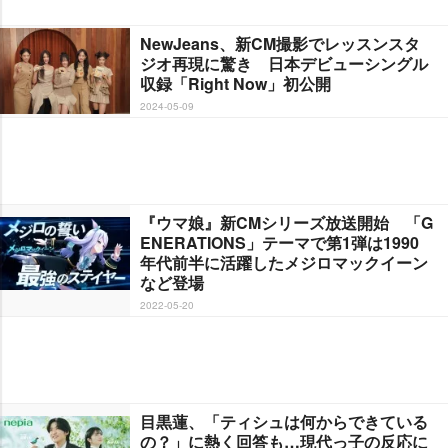
NewJeans、新CM撮影でレッスンスタ
ジオ再現に驚き 日本デビューシングル
収録「Right Now」初公開
2024-05-09
『ウマ娘』新CMシリーズ放送開始 「G
ENERATIONS」テーマで第1弾は1990
年代前半に活躍したメジロマックイーン
など登場
2022-05-20
目黒蓮、「ティシュは何からできている
の？」に熱く回答も…現代っ子の反応に