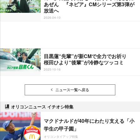
あぜん 『ネピア』CMシリーズ第3弾が
放送へ
2026-04-10
目黒蓮“先輩”が新CMで全力でお祈り
桜田ひより“後輩”が冷静なツッコミ
2025-10-16
ニュース一覧へ戻る
オリコンニュース イチオシ特集
マクドナルドが40年にわたり支える「小
学生の甲子園」
オリコンタイアップ特集