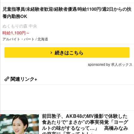
児童指導員/未経験者歓迎/経験者優遇/時給1100円/週2日からの扶
養内勤務OK
ぬくもりの森 中央
時給1,100円～
アルバイト・パート / 北海道
続きはこちら
sponsored by 求人ボックス
関連リンク+
前田敦子、AKB48のMV撮影で体験した
食あたりで“まさか”の事実発覚「ヨーグ
ルトの味がするなって…」 高橋みなみ
の発言に「言ってよ！」