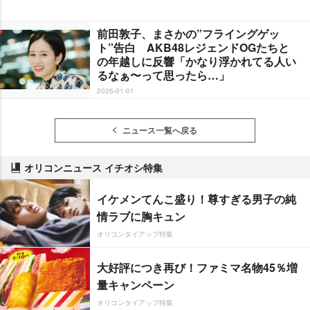
前田敦子、まさかの”フライングゲッ
ト”告白 AKB48レジェンドOGたちと
の年越しに反響「かなり浮かれてる人い
るなぁ〜って思ったら…」
2026-01-01
ニュース一覧へ戻る
オリコンニュース イチオシ特集
イケメンてんこ盛り！尊すぎる男子の純
情ラブに胸キュン
オリコンタイアップ特集
大好評につき再び！ファミマ名物45％増
量キャンペーン
オリコンタイアップ特集