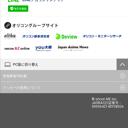
PC版に切り替え
禁無断複写転載
クッキーの使用について
© oricon ME inc.
JASRAC許諾番号：
9009642140Y38026