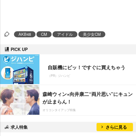
AKB48
CM
アイドル
美少女CM
PICK UP
自販機にピッ！ですぐに買えちゃう
（PR）ジハンピ
森崎ウィン×向井康二“両片思い”にキュン
が止まらん！
オリコンタイアップ特集
求人特集
さらに見る