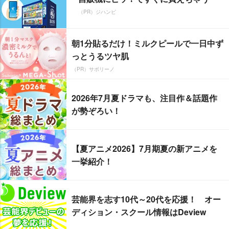
（PR）ジハンピ
朝1分貼るだけ！ミルクピールで一日中ず
っとうるツヤ肌
（PR）サボリーノ
2026年7月夏ドラマも、注目作＆話題作
が勢ぞろい！
【夏アニメ2026】7月期夏の新アニメを
一挙紹介！
芸能界を志す10代～20代を応援！ オー
ディション・スクール情報はDeview