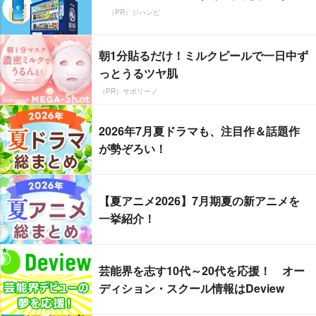
（PR）ジハンピ
朝1分貼るだけ！ミルクピールで一日中ず
っとうるツヤ肌
（PR）サボリーノ
2026年7月夏ドラマも、注目作＆話題作
が勢ぞろい！
【夏アニメ2026】7月期夏の新アニメを
一挙紹介！
芸能界を志す10代～20代を応援！ オー
ディション・スクール情報はDeview