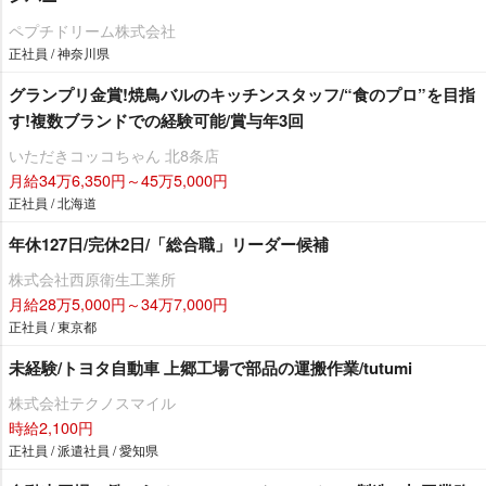
ペプチドリーム株式会社
正社員 / 神奈川県
グランプリ金賞!焼鳥バルのキッチンスタッフ/“食のプロ”を目指
す!複数ブランドでの経験可能/賞与年3回
いただきコッコちゃん 北8条店
月給34万6,350円～45万5,000円
正社員 / 北海道
年休127日/完休2日/「総合職」リーダー候補
株式会社西原衛生工業所
月給28万5,000円～34万7,000円
正社員 / 東京都
未経験/トヨタ自動車 上郷工場で部品の運搬作業/tutumi
株式会社テクノスマイル
時給2,100円
正社員 / 派遣社員 / 愛知県