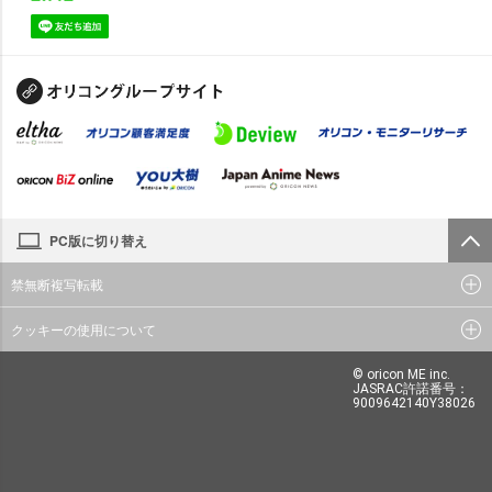
PC版に切り替え
禁無断複写転載
クッキーの使用について
© oricon ME inc.
JASRAC許諾番号：
9009642140Y38026