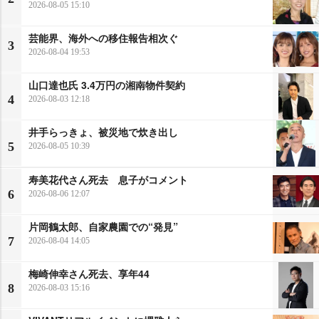
2026-08-05 15:10
芸能界、海外への移住報告相次ぐ
3
2026-08-04 19:53
山口達也氏 3.4万円の湘南物件契約
4
2026-08-03 12:18
井手らっきょ、被災地で炊き出し
5
2026-08-05 10:39
寿美花代さん死去 息子がコメント
6
2026-08-06 12:07
片岡鶴太郎、自家農園での“発見”
7
2026-08-04 14:05
梅崎伸幸さん死去、享年44
8
2026-08-03 15:16