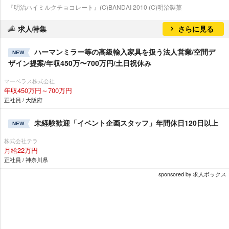
『明治ハイミルクチョコレート』(C)BANDAI 2010 (C)明治製菓
求人特集
さらに見る
ハーマンミラー等の高級輸入家具を扱う法人営業/空間デ
NEW
ザイン提案/年収450万〜700万円/土日祝休み
マーベラス株式会社
年収450万円～700万円
正社員 / 大阪府
未経験歓迎「イベント企画スタッフ」年間休日120日以上
NEW
株式会社テラ
月給22万円
正社員 / 神奈川県
sponsored by 求人ボックス