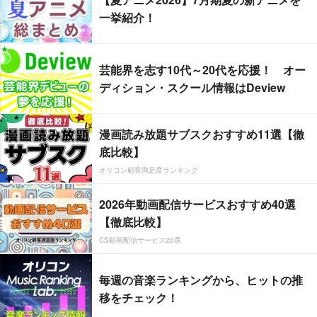
一挙紹介！
芸能界を志す10代～20代を応援！ オー
ディション・スクール情報はDeview
漫画読み放題サブスクおすすめ11選【徹
底比較】
オリコン顧客満足度ランキング
2026年動画配信サービスおすすめ40選
【徹底比較】
CS動画配信サービス20選
毎週の音楽ランキングから、ヒットの推
移をチェック！