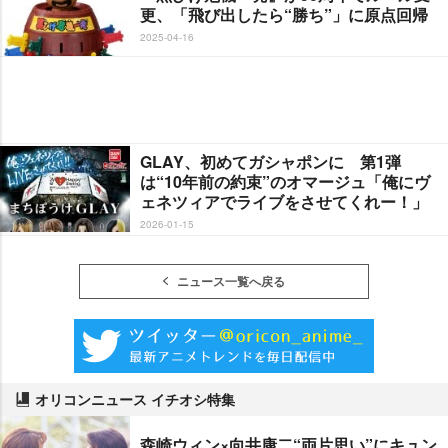
更、「飛び出したら“勝ち”」に原点回帰
2025-04-16
GLAY、初めてガシャポンに 第1弾
は“10年前の約束”のオマージュ「俺にヴ
ェネツィアでライブをさせてくれー！」
2026-01-15
ニュース一覧へ戻る
オリコンニュース イチオシ特集
森崎ウィン×向井康二“両片思い”にキュン