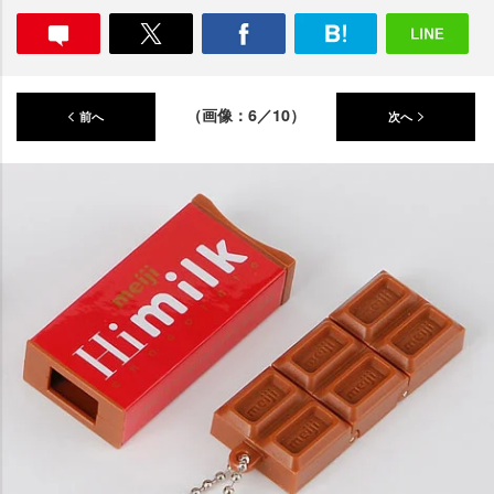
（画像：6／10）
前へ
次へ