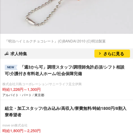
『明治ハイミルクチョコレート』(C)BANDAI 2010 (C)明治製菓
求人特集
さらに見る
「週3から可」調理スタッフ/調理師免許必須/シフト相談
NEW
可/介護付き有料老人ホーム/社会保障完備
株式会社川島コーポレーション/サニーライフ足立伊興
時給1,226円～1,300円
アルバイト・パート / 東京都
組立・加工スタッフ/住み込み/高収入/寮費無料/時給1800円/8割入
寮希望者
move on株式会社
時給1,800円～2,250円