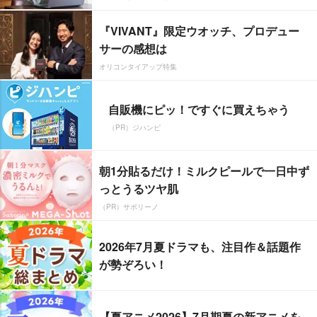
『VIVANT』限定ウオッチ、プロデュー
サーの感想は
オリコンタイアップ特集
自販機にピッ！ですぐに買えちゃう
（PR）ジハンピ
朝1分貼るだけ！ミルクピールで一日中ず
っとうるツヤ肌
（PR）サボリーノ
2026年7月夏ドラマも、注目作＆話題作
が勢ぞろい！
【夏アニメ2026】7月期夏の新アニメを