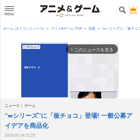
ホーム (オリコンニュース)
アニメ&ゲーム TOP
芸能
“∞シリーズ”に「板チョ
このニュースを見る
arrow_forward_ios
ニュース
ゲーム
“∞シリーズ”に「板チョコ」登場! 一般公募ア
M
u
イデアを商品化
t
e
2010-01-14 11:25