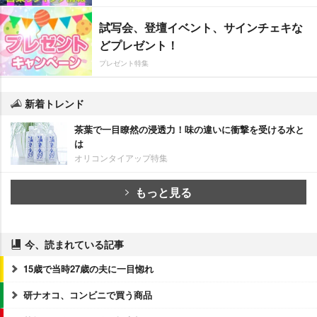
試写会、登壇イベント、サインチェキな
どプレゼント！
プレゼント特集
新着トレンド
茶葉で一目瞭然の浸透力！味の違いに衝撃を受ける水と
は
オリコンタイアップ特集
もっと見る
今、読まれている記事
15歳で当時27歳の夫に一目惚れ
研ナオコ、コンビニで買う商品