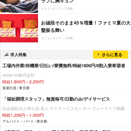
ラブに胸キュン
オリコンタイアップ特集
お値段そのまま45％増量！ファミマ夏の大
盤振る舞い
オリコンタイアップ特集
求人特集
さらに見る
工場内作業/待機寮/日払い/寮費無料/時給1800円/8割入寮希望者
move on株式会社
時給1,800円～2,250円
派遣社員 / 東京都
「福祉調理スタッフ」無資格可/日勤のみ/デイサービス
社会福祉法人寿心会/老人 デイサービスセンター フォーライフ桃郷
時給1,226円～1,300円
アルバイト・パート / 東京都