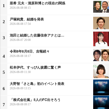
亜希 元夫・清原和博との現在の関係
1
2026-08-08 08:15
戸塚純貴、結婚を発表
2
2026-08-08 17:54
池田と結婚した佐藤佳奈アナとは…
3
2026-08-07 20:08
令和8年8月8日、吉報続々
4
2026-08-08 18:17
松本伊代、すっぴん披露に驚く声
5
2026-08-09 11:30
大野智「さと島」初のイベント発表
6
2026-08-09 13:15
「株式会社嵐」5人のFC出そろう
7
2026-08-08 09:17