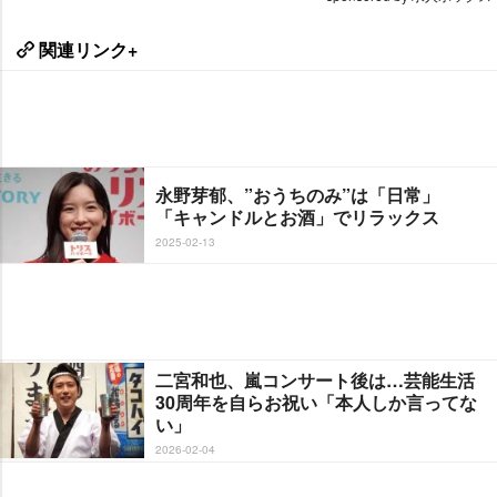
関連リンク+
永野芽郁、”おうちのみ”は「日常」
「キャンドルとお酒」でリラックス
2025-02-13
二宮和也、嵐コンサート後は…芸能生活
30周年を自らお祝い「本人しか言ってな
い」
2026-02-04