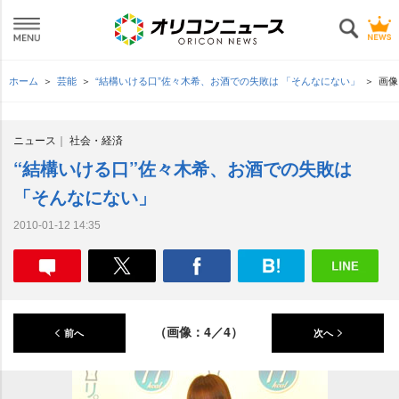
ホーム
芸能
“結構いける口”佐々木希、お酒での失敗は 「そんなにない」
画像
ニュース
社会・経済
“結構いける口”佐々木希、お酒での失敗は
「そんなにない」
2010-01-12 14:35
（画像：4／4）
前へ
次へ