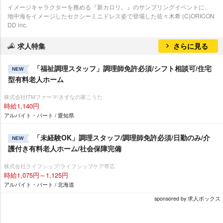
イメージキャラクターを務める『新カロリ。』のサンプリングイベントに、
地中海をイメージしたセクシーミニドレス姿で登場した佐々木希 (C)ORICON
DD inc.
求人特集
さらに見る
「福祉調理スタッフ」調理師免許必須/シフト相談可/住宅
NEW
型有料老人ホーム
株式会社ITMファーマ/きずなの家こうた
時給1,140円
アルバイト・パート / 愛知県
「未経験OK」調理スタッフ/調理師免許必須/日勤のみ/介
NEW
護付き有料老人ホーム/社会保障完備
株式会社ライフシップ/ライフシップケア帯広
時給1,075円～1,125円
アルバイト・パート / 北海道
sponsored by 求人ボックス