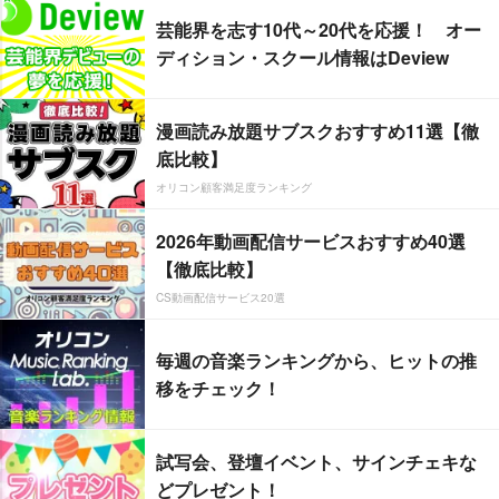
芸能界を志す10代～20代を応援！ オー
ディション・スクール情報はDeview
漫画読み放題サブスクおすすめ11選【徹
底比較】
オリコン顧客満足度ランキング
2026年動画配信サービスおすすめ40選
【徹底比較】
CS動画配信サービス20選
毎週の音楽ランキングから、ヒットの推
移をチェック！
試写会、登壇イベント、サインチェキな
どプレゼント！