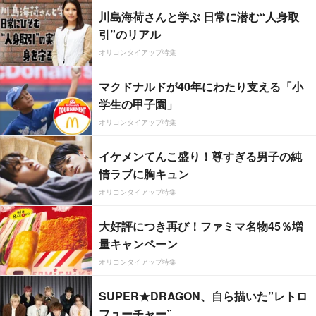
川島海荷さんと学ぶ 日常に潜む“人身取
引”のリアル
オリコンタイアップ特集
マクドナルドが40年にわたり支える「小
学生の甲子園」
オリコンタイアップ特集
イケメンてんこ盛り！尊すぎる男子の純
情ラブに胸キュン
オリコンタイアップ特集
大好評につき再び！ファミマ名物45％増
量キャンペーン
オリコンタイアップ特集
SUPER★DRAGON、自ら描いた”レトロ
フューチャー”