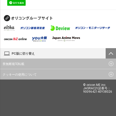
PC版に切り替え
禁無断複写転載
クッキーの使用について
© oricon ME inc.
JASRAC許諾番号：
9009642140Y38026