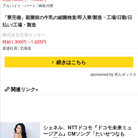
アルバイト・パート / 神奈川県
「寮完備」殺菌前の牛乳の細菌検査/即入寮/製造・工場/日勤/日
払い/工場・製造
株式会社京栄センター
時給1,300円～1,625円
派遣社員 / 北海道
続きはこちら
sponsored by 求人ボックス
関連リンク+
シェネル、NTTドコモ『ドコモ未来ミュ
ージアム』CMソング「たいせつなも