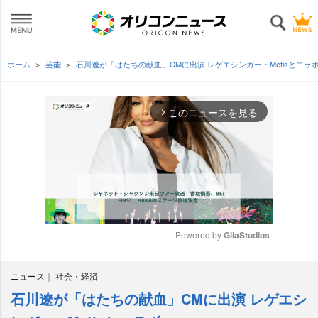
ホーム
芸能
石川遼が「はたちの献血」CMに出演 レゲエシンガー・Metisとコラ
このニュースを見る
arrow_forward_ios
Powered by 
GliaStudios
M
ニュース
社会・経済
u
t
石川遼が「はたちの献血」CMに出演 レゲエシ
e