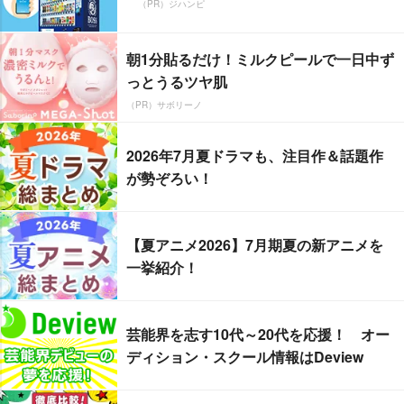
（PR）ジハンピ
朝1分貼るだけ！ミルクピールで一日中ず
っとうるツヤ肌
（PR）サボリーノ
2026年7月夏ドラマも、注目作＆話題作
が勢ぞろい！
【夏アニメ2026】7月期夏の新アニメを
一挙紹介！
芸能界を志す10代～20代を応援！ オー
ディション・スクール情報はDeview