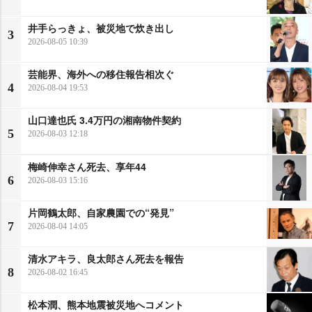
井手らっきょ、被災地で炊き出し
3
2026-08-05 10:39
芸能界、海外への移住報告相次ぐ
4
2026-08-04 19:53
山口達也氏 3.4万円の湘南物件契約
5
2026-08-03 12:18
梅崎伸幸さん死去、享年44
6
2026-08-03 15:16
片岡鶴太郎、自家農園での“発見”
7
2026-08-04 14:05
清水アキラ、良太郎さん死去を報告
8
2026-08-02 16:45
松本潤、熊本地震被災地へコメント