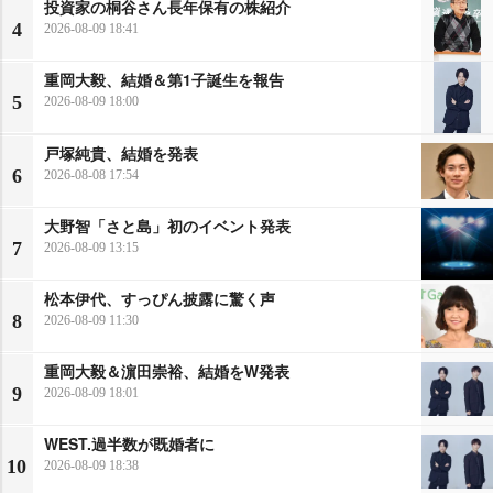
投資家の桐谷さん長年保有の株紹介
4
2026-08-09 18:41
重岡大毅、結婚＆第1子誕生を報告
5
2026-08-09 18:00
戸塚純貴、結婚を発表
6
2026-08-08 17:54
大野智「さと島」初のイベント発表
7
2026-08-09 13:15
松本伊代、すっぴん披露に驚く声
8
2026-08-09 11:30
重岡大毅＆濵田崇裕、結婚をW発表
9
2026-08-09 18:01
WEST.過半数が既婚者に
10
2026-08-09 18:38