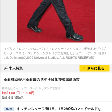
イギリス・ロンドンのエンパイア・レスター・スクウェアで行われた『パブ
リック・エネミーズ』ロンドンプレミアに登場したジョニー・デップ (撮影/D
avidDettman)(C)2009 Universal Studios. ALL RIGHTS RESERVED.
求人特集
さらに見る
保育補助/認可保育園の見守り保育/愛知県愛西市
株式会社ウィルオブ・ワーク キッズケア営業部
時給1,500円～1,600円
派遣社員 / 愛知県
キッチンスタッフ/週1日、1日2hOKのマクドナルドな
NEW