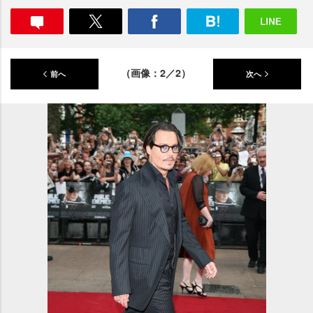
（画像：2／2）
前へ
次へ