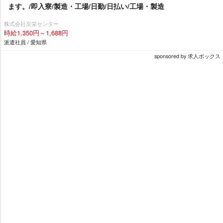
ます。/即入寮/製造・工場/日勤/日払い/工場・製造
株式会社京栄センター
時給1,350円～1,688円
派遣社員 / 愛知県
sponsored by 求人ボックス