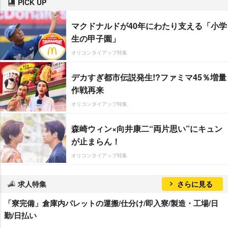
PICK UP
マクドナルドが40年にわたり支える「小学
生の甲子園」
オリコンタイアップ特集
デカすぎ都市伝説発生!?ファミマ45％増量
作戦再来
オリコンタイアップ特集
森崎ウィン×向井康二“両片思い”にキュン
が止まらん！
オリコンタイアップ特集
求人特集
さらに見る
「寮完備」倉庫内パレットの運搬/仕分け/即入寮/製造・工場/日
勤/日払い