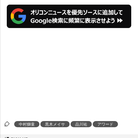
中村獅童
黒木メイサ
品川祐
アワード