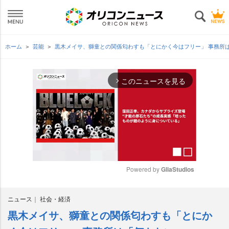
ホーム
芸能
黒木メイサ、獅童との関係匂わすも「とにかく今はフリー」 事務所
このニュースを見る
arrow_forward_ios
Powered by 
GliaStudios
M
ニュース
社会・経済
u
t
黒木メイサ、獅童との関係匂わすも「とにか
e