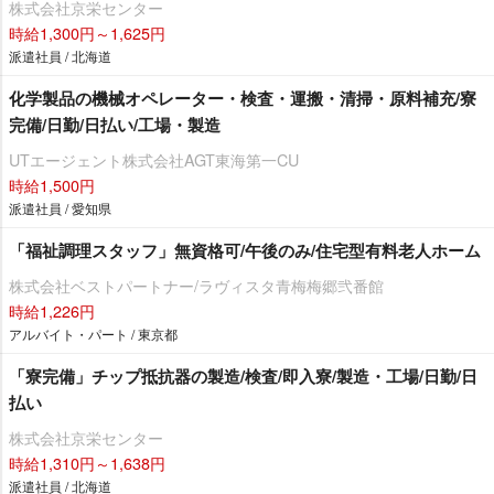
株式会社京栄センター
時給1,300円～1,625円
派遣社員 / 北海道
化学製品の機械オペレーター・検査・運搬・清掃・原料補充/寮
完備/日勤/日払い/工場・製造
UTエージェント株式会社AGT東海第一CU
時給1,500円
派遣社員 / 愛知県
「福祉調理スタッフ」無資格可/午後のみ/住宅型有料老人ホーム
株式会社ベストパートナー/ラヴィスタ青梅梅郷弐番館
時給1,226円
アルバイト・パート / 東京都
「寮完備」チップ抵抗器の製造/検査/即入寮/製造・工場/日勤/日
払い
株式会社京栄センター
時給1,310円～1,638円
派遣社員 / 北海道