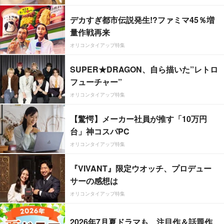
デカすぎ都市伝説発生!?ファミマ45％増
量作戦再来
オリコンタイアップ特集
SUPER★DRAGON、自ら描いた”レトロ
フューチャー”
オリコンタイアップ特集
【驚愕】メーカー社員が推す「10万円
台」神コスパPC
オリコンタイアップ特集
『VIVANT』限定ウオッチ、プロデュー
サーの感想は
オリコンタイアップ特集
2026年7月夏ドラマも、注目作＆話題作