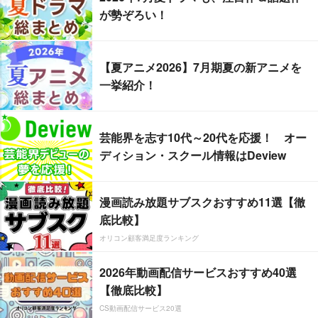
が勢ぞろい！
【夏アニメ2026】7月期夏の新アニメを
一挙紹介！
芸能界を志す10代～20代を応援！ オー
ディション・スクール情報はDeview
漫画読み放題サブスクおすすめ11選【徹
底比較】
オリコン顧客満足度ランキング
2026年動画配信サービスおすすめ40選
【徹底比較】
CS動画配信サービス20選