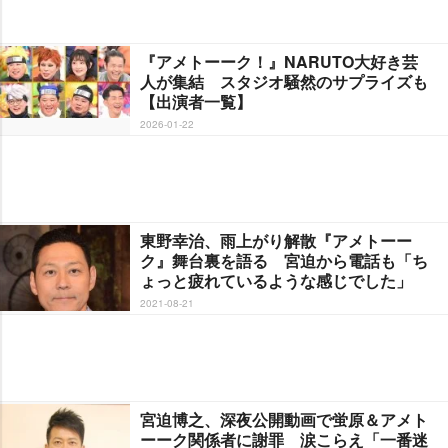
『アメトーーク！』NARUTO大好き芸
人が集結 スタジオ騒然のサプライズも
【出演者一覧】
2026-01-22
東野幸治、雨上がり解散『アメトーー
ク』舞台裏を語る 宮迫から電話も「ち
ょっと疲れているような感じでした」
2021-08-21
宮迫博之、深夜公開動画で蛍原＆アメト
ーーク関係者に謝罪 涙こらえ「一番迷