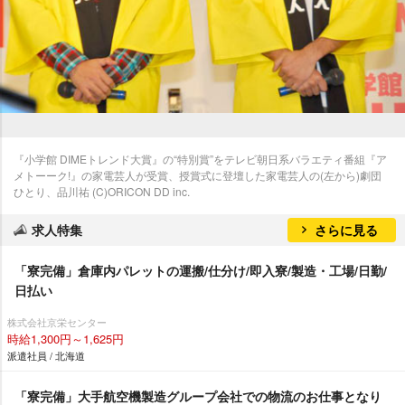
『小学館 DIMEトレンド大賞』の“特別賞”をテレビ朝日系バラエティ番組『ア
メトーーク!』の家電芸人が受賞、授賞式に登壇した家電芸人の(左から)劇団
ひとり、品川祐 (C)ORICON DD inc.
求人特集
さらに見る
「寮完備」倉庫内パレットの運搬/仕分け/即入寮/製造・工場/日勤/
日払い
株式会社京栄センター
時給1,300円～1,625円
派遣社員 / 北海道
「寮完備」大手航空機製造グループ会社での物流のお仕事となり