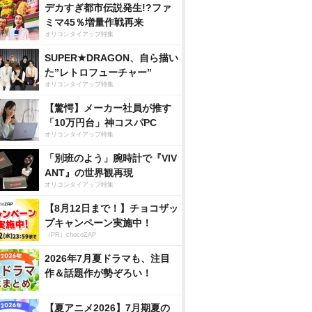
デカすぎ都市伝説発生!?ファ
ミマ45％増量作戦再来
オリコンタイアップ特集
SUPER★DRAGON、自ら描い
た”レトロフューチャー”
オリコンタイアップ特集
【驚愕】メーカー社員が推す
「10万円台」神コスパPC
オリコンタイアップ特集
「別班のよう」腕時計で『VIV
ANT』の世界観再現
オリコンタイアップ特集
【8月12日まで！】チョコザッ
プキャンペーン実施中！
（PR）chocoZAP
2026年7月夏ドラマも、注目
作＆話題作が勢ぞろい！
【夏アニメ2026】7月期夏の