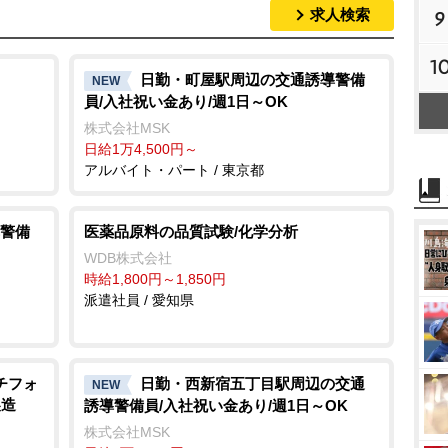
求人検索
9
1
日勤・町屋駅周辺の交通誘導警備
NEW
員/入社祝い金あり/週1日～OK
株式会社MSK
日給1万4,500円～
アルバイト・パート / 東京都
警備
医薬品原料の品質試験/化学分析
WDB株式会社
時給1,800円～1,850円
派遣社員 / 愛知県
チフォ
日勤・西新宿五丁目駅周辺の交通
NEW
製造
誘導警備員/入社祝い金あり/週1日～OK
株式会社MSK