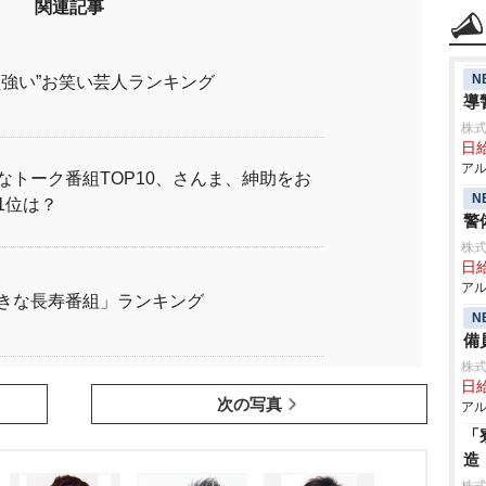
関連記事
N
負強い”お笑い芸人ランキング
導
株式
日給
アル
なトーク番組TOP10、さんま、紳助をお
N
1位は？
警
株式
日給
アル
きな長寿番組」ランキング
N
備
株式
日給
次の写真
アル
「
造