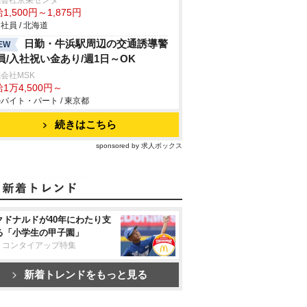
式会社京栄センター
1,500円～1,875円
社員 / 北海道
日勤・牛浜駅周辺の交通誘導警
EW
員/入社祝い金あり/週1日～OK
会社MSK
1万4,500円～
バイト・パート / 東京都
続きはこちら
sponsored by 求人ボックス
クドナルドが40年にわたり支
る「小学生の甲子園」
リコンタイアップ特集
新着トレンドをもっと見る