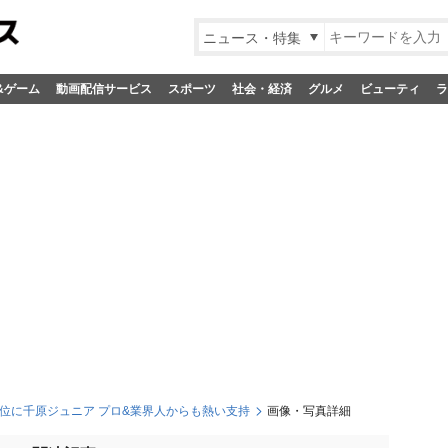
ニュース・特集
&ゲーム
動画配信サービス
スポーツ
社会・経済
グルメ
ビューティ
ラ
1位に千原ジュニア プロ&業界人からも熱い支持
画像・写真詳細