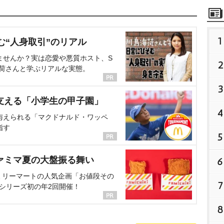
1
む“人身取引”のリアル
ませんか？実は恋愛や悪質ホスト、S
2
海荷さんと学ぶリアルな実態。
3
支える「小学生の甲子園」
4
与えられる「マクドナルド・ワッペ
指す
5
ァミマ夏の大盤振る舞い
6
ミリーマートの人気企画「お値段その
7
、シリーズ初の年2回開催！
8