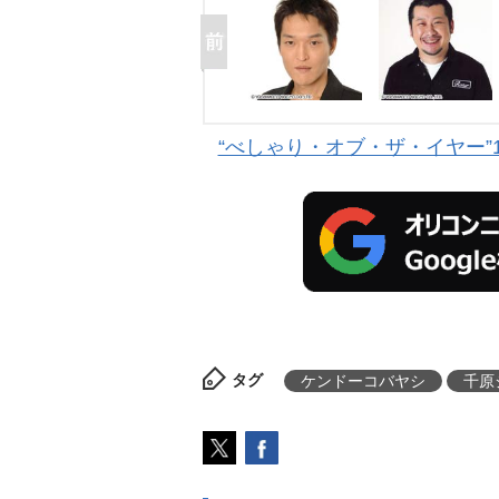
“べしゃり・オブ・ザ・イヤー”
タグ
ケンドーコバヤシ
千原