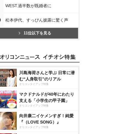
WEST.過半数が既婚者に
0
松本伊代、すっぴん披露に驚く声
11位以下を見る
川島海荷さんと学ぶ 日常に潜
む“人身取引”のリアル
オリコンタイアップ特集
マクドナルドが40年にわたり
支える「小学生の甲子園」
オリコンタイアップ特集
向井康二イケメンすぎ！純愛
『（LOVE SONG）』
オリコンタイアップ特集