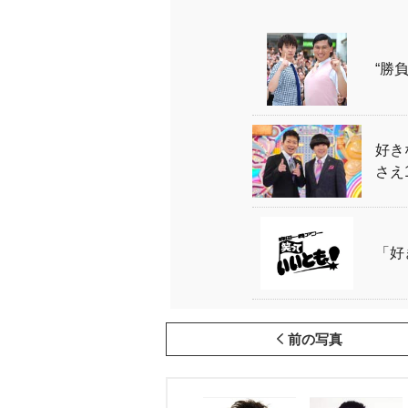
“勝
好き
さえ
「好
前の写真