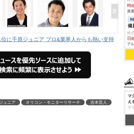
株
時給
派遣
N
備
株式
日給
1位に千原ジュニア プロ&業界人からも熱い支持
アル
マ
え
ジュニア
オリコン・モニターリサーチ
吉本芸人
オ