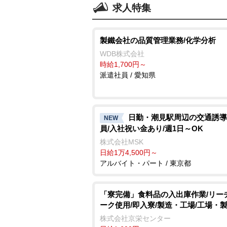
求人特集
製鐵会社の品質管理業務/化学分析
WDB株式会社
時給1,700円～
派遣社員 / 愛知県
日勤・潮見駅周辺の交通誘導
NEW
員/入社祝い金あり/週1日～OK
株式会社MSK
日給1万4,500円～
アルバイト・パート / 東京都
「寮完備」食料品の入出庫作業/リー
ーク使用/即入寮/製造・工場/工場・
株式会社京栄センター