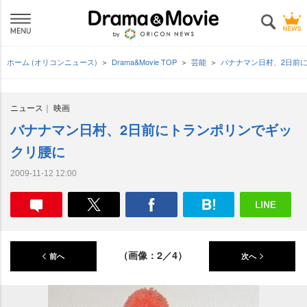
ホーム (オリコンニュース)
Drama&Movie TOP
芸能
バナナマン日村、2日前
ニュース
映画
バナナマン日村、2日前にトランポリンでギッ
クリ腰に
2009-11-12 12:00
（画像：2／4）
前へ
次へ