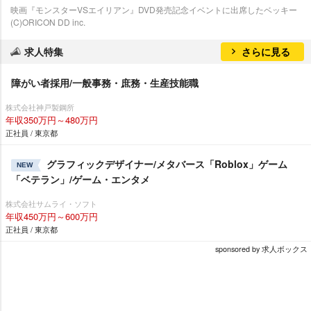
映画『モンスターVSエイリアン』DVD発売記念イベントに出席したベッキー
(C)ORICON DD inc.
求人特集
さらに見る
障がい者採用/一般事務・庶務・生産技能職
株式会社神戸製鋼所
年収350万円～480万円
正社員 / 東京都
グラフィックデザイナー/メタバース「Roblox」ゲーム
NEW
「ベテラン」/ゲーム・エンタメ
株式会社サムライ・ソフト
年収450万円～600万円
正社員 / 東京都
sponsored by 求人ボックス