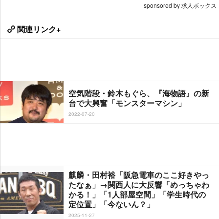
sponsored by 求人ボックス
関連リンク+
空気階段・鈴木もぐら、『海物語』の新
台で大興奮「モンスターマシン」
2022-07-20
麒麟・田村裕「阪急電車のここ好きやっ
たなぁ」→関西人に大反響「めっちゃわ
かる！」「1人部屋空間」「学生時代の
定位置」「今ないん？」
2025-11-27