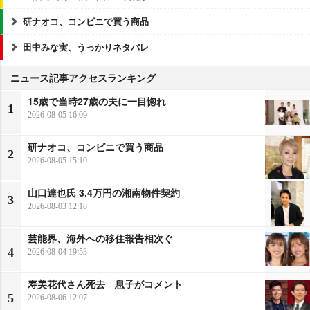
研ナオコ、コンビニで買う商品
田中みな実、うっかりネタバレ
ニュース記事アクセスランキング
15歳で当時27歳の夫に一目惚れ
1
2026-08-05 16:09
研ナオコ、コンビニで買う商品
2
2026-08-05 15:10
山口達也氏 3.4万円の湘南物件契約
3
2026-08-03 12:18
芸能界、海外への移住報告相次ぐ
4
2026-08-04 19:53
寿美花代さん死去 息子がコメント
5
2026-08-06 12:07