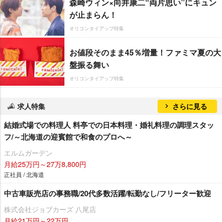
森崎ウィン×向井康二“両片思い”にキュン
が止まらん！
オリコンタイアップ特集
お値段そのまま45％増量！ファミマ夏の大
盤振る舞い
オリコンタイアップ特集
求人特集
さらに見る
結婚式場での料理人 料亭での日本料理・婚礼料理の調理スタッ
フ/～北海道の迎賓館で和食のプロへ～
エルムガーデン
月給25万円～27万8,800円
正社員 / 北海道
中古車販売店の事務職/20代多数活躍/転勤なし/フリーター歓迎
株式会社ジョブカーズ 八尾店
月給21万円～22万円