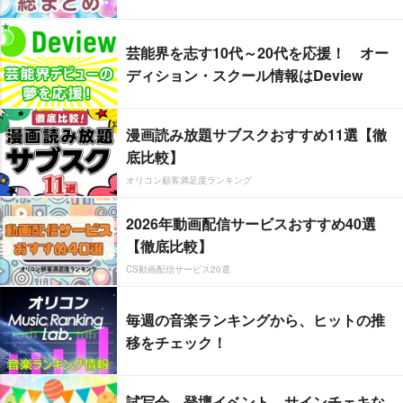
芸能界を志す10代～20代を応援！ オー
ディション・スクール情報はDeview
漫画読み放題サブスクおすすめ11選【徹
底比較】
オリコン顧客満足度ランキング
2026年動画配信サービスおすすめ40選
【徹底比較】
CS動画配信サービス20選
毎週の音楽ランキングから、ヒットの推
移をチェック！
試写会、登壇イベント、サインチェキな