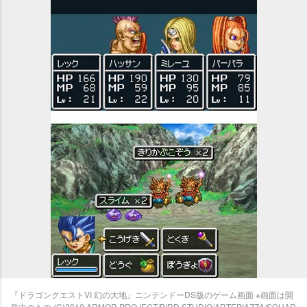
『ドラゴンクエストVI 幻の大地』ニンテンドーDS版のゲーム画面 ※画面は開
発中のもの (C)2010 ARMOR PROJECT/BIRD STUDIO/ARTEPIAZZA/SQUAR