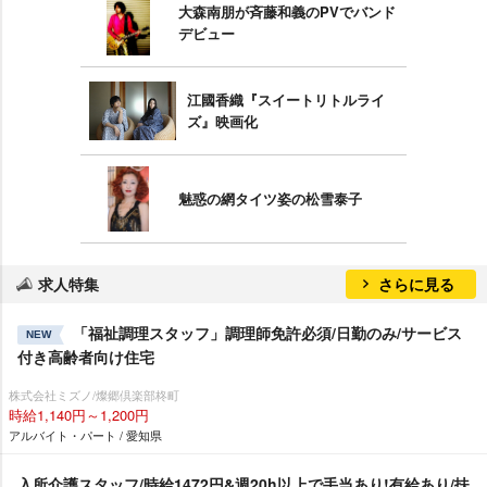
大森南朋が斉藤和義のPVでバンド
デビュー
江國香織『スイートリトルライ
ズ』映画化
魅惑の網タイツ姿の松雪泰子
求人特集
さらに見る
「福祉調理スタッフ」調理師免許必須/日勤のみ/サービス
NEW
付き高齢者向け住宅
株式会社ミズノ/燦郷倶楽部柊町
時給1,140円～1,200円
アルバイト・パート / 愛知県
入所介護スタッフ/時給1472円&週20h以上で手当あり!有給あり/扶