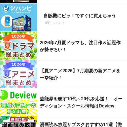
自販機にピッ！ですぐに買えちゃう
（PR）ジハンピ
2026年7月夏ドラマも、注目作＆話題作
が勢ぞろい！
【夏アニメ2026】7月期夏の新アニメを
一挙紹介！
芸能界を志す10代～20代を応援！ オー
ディション・スクール情報はDeview
漫画読み放題サブスクおすすめ11選【徹