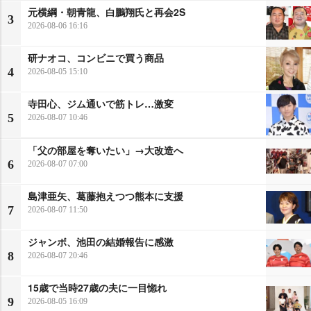
元横綱・朝青龍、白鵬翔氏と再会2S
3
2026-08-06 16:16
研ナオコ、コンビニで買う商品
4
2026-08-05 15:10
寺田心、ジム通いで筋トレ…激変
5
2026-08-07 10:46
「父の部屋を奪いたい」→大改造へ
6
2026-08-07 07:00
島津亜矢、葛藤抱えつつ熊本に支援
7
2026-08-07 11:50
ジャンボ、池田の結婚報告に感激
8
2026-08-07 20:46
15歳で当時27歳の夫に一目惚れ
9
2026-08-05 16:09