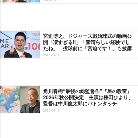
宮迫博之、ドジャース戦始球式の動画公
開「凄すぎる!!」「素晴らしい経験でし
たね」 投球前に「宮迫です！」も披露
2025-05-10
角川春樹“最後の総監督作”『星の教室』
2026年秋公開決定 主演は桜田ひより、
監督は中川龍太郎にバトンタッチ
2026-05-13