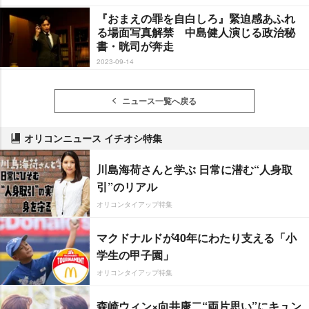
『おまえの罪を自白しろ』緊迫感あふれ
る場面写真解禁 中島健人演じる政治秘
書・晄司が奔走
2023-09-14
ニュース一覧へ戻る
オリコンニュース イチオシ特集
川島海荷さんと学ぶ 日常に潜む“人身取
引”のリアル
オリコンタイアップ特集
マクドナルドが40年にわたり支える「小
学生の甲子園」
オリコンタイアップ特集
森崎ウィン×向井康二“両片思い”にキュン