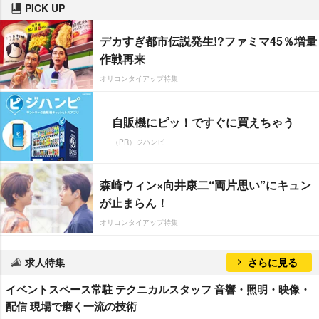
PICK UP
デカすぎ都市伝説発生!?ファミマ45％増量
作戦再来
オリコンタイアップ特集
自販機にピッ！ですぐに買えちゃう
（PR）ジハンピ
森崎ウィン×向井康二“両片思い”にキュン
が止まらん！
オリコンタイアップ特集
求人特集
さらに見る
イベントスペース常駐 テクニカルスタッフ 音響・照明・映像・
配信 現場で磨く一流の技術