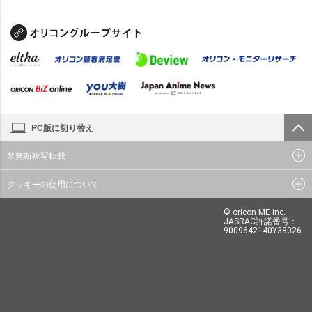
PC版に切り替え
禁無断複写転載
クッキーの使用について
© oricon ME inc.
JASRAC許諾番号：
9009642140Y38026