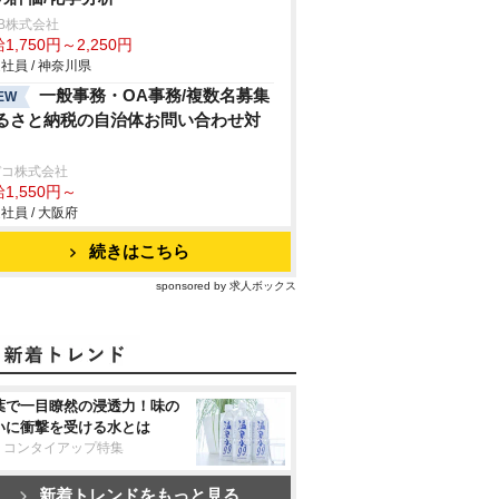
B株式会社
1,750円～2,250円
社員 / 神奈川県
一般事務・OA事務/複数名募集
EW
るさと納税の自治体お問い合わせ対
デコ株式会社
1,550円～
社員 / 大阪府
続きはこちら
sponsored by 求人ボックス
葉で一目瞭然の浸透力！味の
いに衝撃を受ける水とは
リコンタイアップ特集
新着トレンドをもっと見る