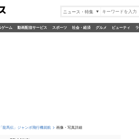
ニュース・特集
&ゲーム
動画配信サービス
スポーツ
社会・経済
グルメ
ビューティ
ラ
Aの「龍馬伝」ジャンボ飛行機就航
画像・写真詳細