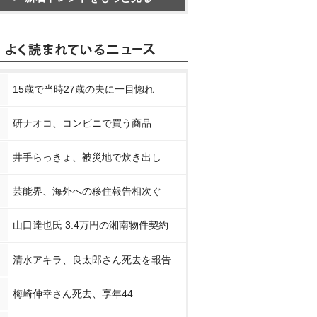
15歳で当時27歳の夫に一目惚れ
研ナオコ、コンビニで買う商品
井手らっきょ、被災地で炊き出し
芸能界、海外への移住報告相次ぐ
山口達也氏 3.4万円の湘南物件契約
清水アキラ、良太郎さん死去を報告
梅崎伸幸さん死去、享年44