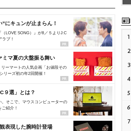
い”にキュンが止まらん！
OVE SONG）』が8／５よりJ:C
1
アラブ！
2
ァミマ夏の大盤振る舞い
3
ミリーマートの人気企画「お値段その
、シリーズ初の年2回開催！
4
C９選」とは？
5
い。そこで、マウスコンピューターの
6
をご紹介！
7
界観表現した腕時計登場