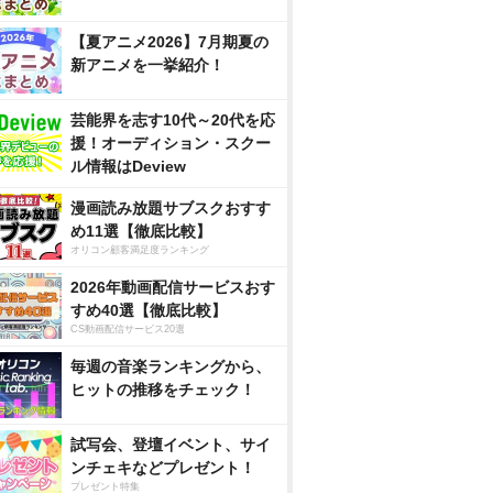
【夏アニメ2026】7月期夏の
新アニメを一挙紹介！
芸能界を志す10代～20代を応
援！オーディション・スクー
ル情報はDeview
漫画読み放題サブスクおすす
め11選【徹底比較】
オリコン顧客満足度ランキング
2026年動画配信サービスおす
すめ40選【徹底比較】
CS動画配信サービス20選
毎週の音楽ランキングから、
ヒットの推移をチェック！
試写会、登壇イベント、サイ
ンチェキなどプレゼント！
プレゼント特集