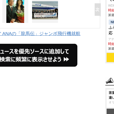
WD
時給
派遣
N
ふ
応
” ANAの「龍馬伝」ジャンボ飛行機就航
ア
時給
派遣
茶
違
オ