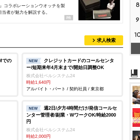
8
NT』コラボレーションウオッチを製
担当者が魅力を解説する。
9
1
求人検索
Mでの
クレジットカードのコールセンタ
NEW
ー/短期来年4月末まで/開始日調整OK
株式会社ベルシステム24
時給1,640円
アルバイト・パート / 契約社員 / 東京都
週2日/夕方4時間だけ/発信コールセ
NEW
ンター管理者/副業・WワークOK/時給2000
円
株式会社ベルシステム24
時給2,000円