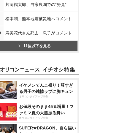
片岡鶴太郎、自家農園での“発見”
松本潤、熊本地震被災地へコメント
0
寿美花代さん死去 息子がコメント
11位以下を見る
イケメンてんこ盛り！尊すぎ
る男子の純情ラブに胸キュン
オリコンタイアップ特集
お値段そのまま45％増量！フ
ァミマ夏の大盤振る舞い
オリコンタイアップ特集
SUPER★DRAGON、自ら描い