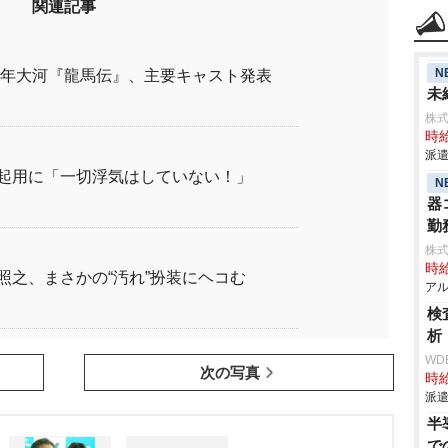
関連記事
N
10年大河『龍馬伝』、主要キャスト発表
未
株式会
時給
派遣
起用に「一切浮気はしていない！」
N
器
勤
株式
時給
照之、まさかの“汚れ”扮装にヘコむ
アル
検
析
WD
次の写真
時給
派遣
半
で