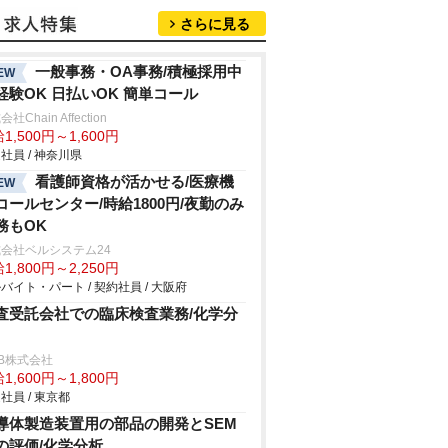
さらに見る
一般事務・OA事務/積極採用中
EW
経験OK 日払いOK 簡単コール
社Chain Affection
1,500円～1,600円
社員 / 神奈川県
看護師資格が活かせる/医療機
EW
コールセンター/時給1800円/夜勤のみ
務もOK
会社ベルシステム24
1,800円～2,250円
バイト・パート / 契約社員 / 大阪府
査受託会社での臨床検査業務/化学分
B株式会社
1,600円～1,800円
社員 / 東京都
導体製造装置用の部品の開発とSEM
の評価/化学分析