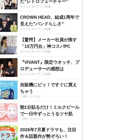
た”レトロフューチャー”
オリコンタイアップ特集
CROWN HEAD、結成1周年で
見えた”バンドらしさ”
オリコンタイアップ特集
【驚愕】メーカー社員が推す
「10万円台」神コスパPC
オリコンタイアップ特集
『VIVANT』限定ウオッチ、プ
ロデューサーの感想は
オリコンタイアップ特集
自販機にピッ！ですぐに買え
ちゃう
（PR）ジハンピ
朝1分貼るだけ！ミルクピール
で一日中ずっとうるツヤ肌
（PR）サボリーノ
2026年7月夏ドラマも、注目
作＆話題作が勢ぞろい！