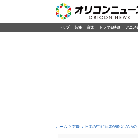
トップ
芸能
音楽
ドラマ&映画
アニメ
ホーム
芸能
日本の空を“龍馬が飛ぶ” AN