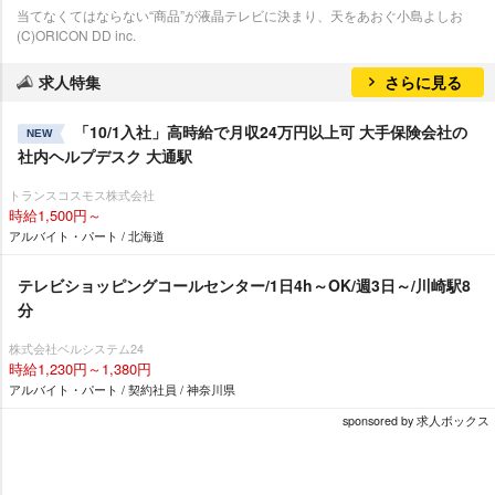
当てなくてはならない“商品”が液晶テレビに決まり、天をあおぐ小島よしお
(C)ORICON DD inc.
求人特集
さらに見る
「10/1入社」高時給で月収24万円以上可 大手保険会社の
NEW
社内ヘルプデスク 大通駅
トランスコスモス株式会社
時給1,500円～
アルバイト・パート / 北海道
テレビショッピングコールセンター/1日4h～OK/週3日～/川崎駅8
分
株式会社ベルシステム24
時給1,230円～1,380円
アルバイト・パート / 契約社員 / 神奈川県
sponsored by 求人ボックス