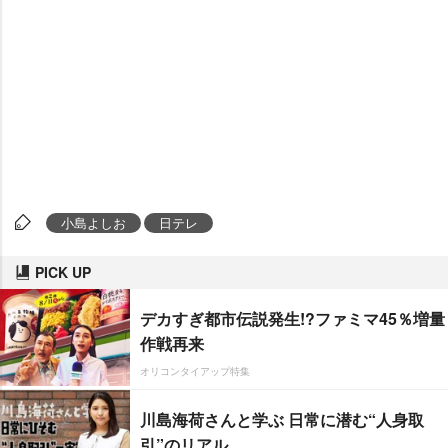
小島よしお
日テレ
PICK UP
デカすぎ都市伝説発生!?ファミマ45％増量
作戦再来
オリコンタイアップ特集
川島海荷さんと学ぶ 日常に潜む“人身取
引”のリアル