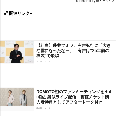
sponsored by 求人ボックス
関連リンク+
【紅白】藤井フミヤ、有吉弘行に「大き
な雲になったなー」 有吉は“25年前の
衣装”で歌唱
2023-12-31
DOMOTO初のファンミーティングをHul
u独占疑似ライブ配信 視聴チケット購
入者特典としてアフタートーク付き
2025-12-13