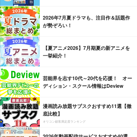
2026年7月夏ドラマも、注目作＆話題作
が勢ぞろい！
【夏アニメ2026】7月期夏の新アニメを
一挙紹介！
芸能界を志す10代～20代を応援！ オー
ディション・スクール情報はDeview
漫画読み放題サブスクおすすめ11選【徹
底比較】
オリコン顧客満足度ランキング
2026年動画配信サービスおすすめ40選