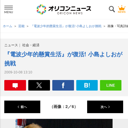
ホーム
芸能
『電波少年的懸賞生活』が復活! 小島よしおが挑戦
画像・写真詳
ニュース
社会・経済
『電波少年的懸賞生活』が復活! 小島よしおが
挑戦
2009-10-08 13:10
（画像：2／6）
前へ
次へ