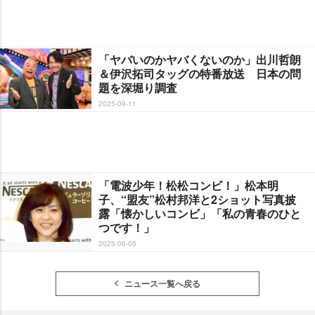
「ヤバいのかヤバくないのか」出川哲朗
＆伊沢拓司タッグの特番放送 日本の問
題を深堀り調査
2025-09-11
「電波少年！松松コンビ！」松本明
子、“盟友”松村邦洋と2ショット写真披
露「懐かしいコンビ」「私の青春のひと
つです！」
2025-06-05
ニュース一覧へ戻る