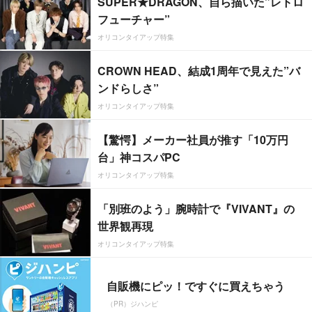
SUPER★DRAGON、自ら描いた”レトロ
フューチャー”
オリコンタイアップ特集
CROWN HEAD、結成1周年で見えた”バ
ンドらしさ”
オリコンタイアップ特集
【驚愕】メーカー社員が推す「10万円
台」神コスパPC
オリコンタイアップ特集
「別班のよう」腕時計で『VIVANT』の
世界観再現
オリコンタイアップ特集
自販機にピッ！ですぐに買えちゃう
（PR）ジハンピ