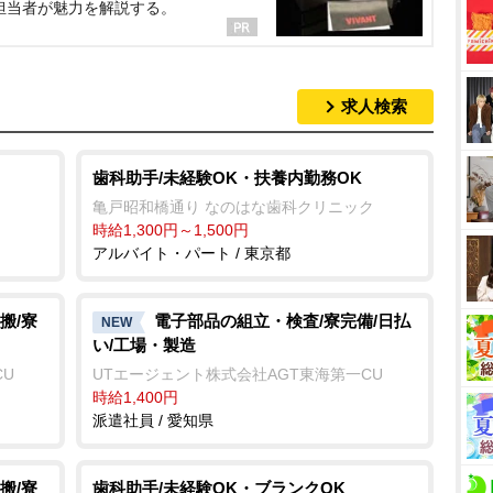
担当者が魅力を解説する。
求人検索
歯科助手/未経験OK・扶養内勤務OK
亀戸昭和橋通り なのはな歯科クリニック
時給1,300円～1,500円
アルバイト・パート / 東京都
搬/寮
電子部品の組立・検査/寮完備/日払
NEW
い/工場・製造
CU
UTエージェント株式会社AGT東海第一CU
時給1,400円
派遣社員 / 愛知県
搬/寮
歯科助手/未経験OK・ブランクOK