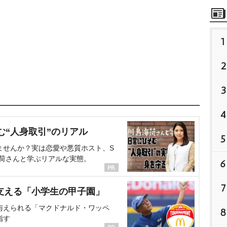
1
2
3
4
む“人身取引”のリアル
5
ませんか？実は恋愛や悪質ホスト、S
海荷さんと学ぶリアルな実態。
6
7
支える「小学生の甲子園」
与えられる「マクドナルド・ワッペ
8
指す