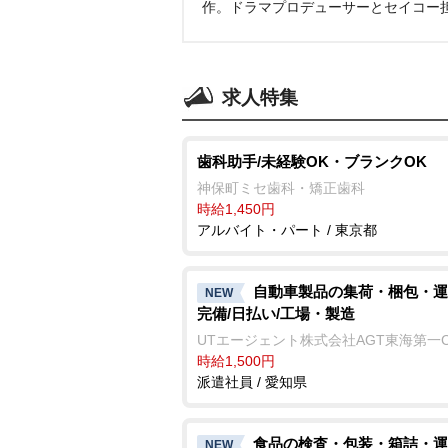
作。ドラマプロデューサーとセイコー
求人特集
歯科助手/未経験OK・ブランクOK
神保町ミセ歯科・矯正歯科
時給1,450円
アルバイト・パート / 東京都
自動車製品の集荷・梱包・運
NEW
完備/日払い/工場・製造
UTエージェント株式会社AGT東海第一
時給1,500円
派遣社員 / 愛知県
食品の検査・包装・箱詰・運
NEW