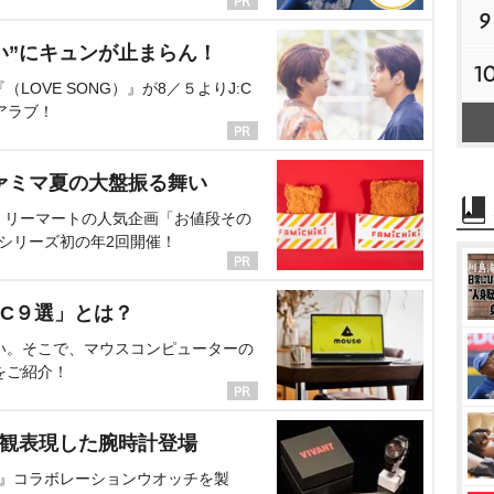
9
い”にキュンが止まらん！
1
OVE SONG）』が8／５よりJ:C
アラブ！
ァミマ夏の大盤振る舞い
ミリーマートの人気企画「お値段その
、シリーズ初の年2回開催！
C９選」とは？
い。そこで、マウスコンピューターの
をご紹介！
界観表現した腕時計登場
NT』コラボレーションウオッチを製