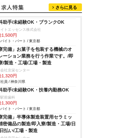
さらに見る
科助手/未経験OK・ブランクOK
ワイトエッセンス株式会社
1,500円
バイト・パート / 東京都
寮完備」お菓子を包装する機械のオ
レーション業務を行う作業です。/即
寮/製造・工場/工場・製造
式会社京栄センター
1,320円
社員 / 神奈川県
科助手/未経験OK・扶養内勤務OK
塚駅前歯科
1,300円
バイト・パート / 東京都
寮完備」半導体製造装置用セラミッ
精密備品の製造/即入寮/製造・工場/日
/日払い/工場・製造