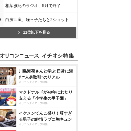
相葉雅紀のラジオ、9月で終了
0
白濱亜嵐、姪っ子たちと2ショット
11位以下を見る
川島海荷さんと学ぶ 日常に潜
む“人身取引”のリアル
オリコンタイアップ特集
マクドナルドが40年にわたり
支える「小学生の甲子園」
オリコンタイアップ特集
イケメンてんこ盛り！尊すぎ
る男子の純情ラブに胸キュン
オリコンタイアップ特集