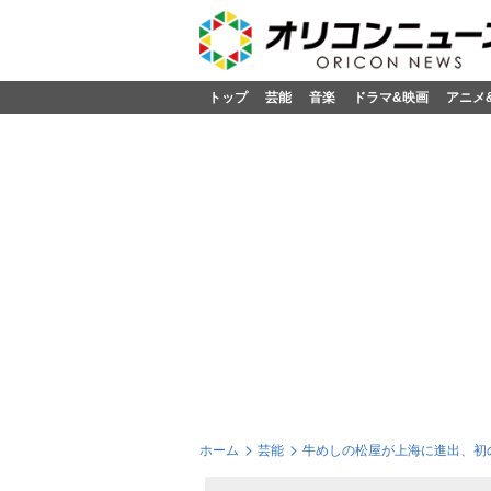
トップ
芸能
音楽
ドラマ&映画
アニメ
ホーム
芸能
牛めしの松屋が上海に進出、初