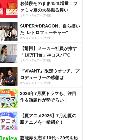
お値段そのまま45％増量！フ
ァミマ夏の大盤振る舞い
オリコンタイアップ特集
SUPER★DRAGON、自ら描い
た”レトロフューチャー”
オリコンタイアップ特集
【驚愕】メーカー社員が推す
「10万円台」神コスパPC
オリコンタイアップ特集
『VIVANT』限定ウオッチ、プ
ロデューサーの感想は
オリコンタイアップ特集
2026年7月夏ドラマも、注目
作＆話題作が勢ぞろい！
【夏アニメ2026】7月期夏の
新アニメを一挙紹介！
芸能界を志す10代～20代を応