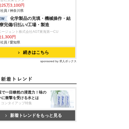
式会社京栄センター
25万3,100円
社員 / 神奈川県
化学製品の充填・機械操作・結
EW
/寮完備/日払い/工場・製造
エージェント株式会社AGT東海第一CU
1,300円
社員 / 愛知県
続きはこちら
sponsored by 求人ボックス
葉で一目瞭然の浸透力！味の
いに衝撃を受ける水とは
リコンタイアップ特集
新着トレンドをもっと見る