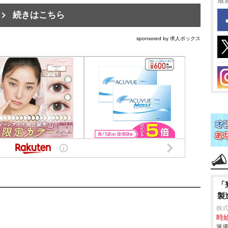
最
続きはこちら
sponsored by 求人ボックス
「
製
株
時給
派遣