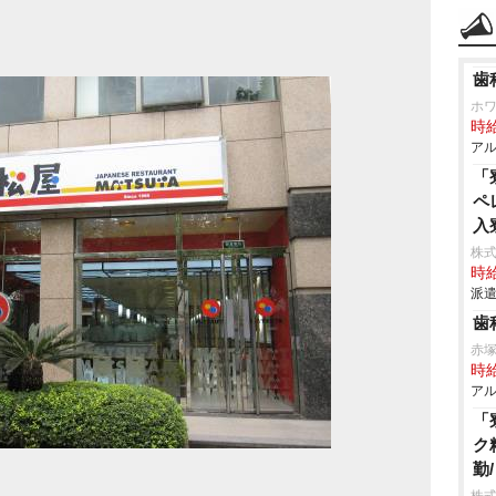
歯
ホ
時給
アル
「
ペ
入
株
時給
派遣
歯
赤
時給
アル
「
ク
勤