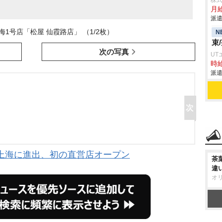
株
月給
派遣
1号店「松屋 仙霞路店」 （1/2枚）
N
束
次の写真
UT
時給
派遣
上海に進出、初の直営店オープン
茶
違
オ