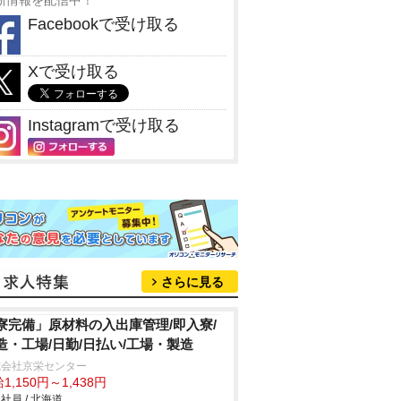
新情報を配信中！
Facebookで受け取る
Xで受け取る
Instagramで受け取る
さらに見る
寮完備」原材料の入出庫管理/即入寮/
造・工場/日勤/日払い/工場・製造
式会社京栄センター
1,150円～1,438円
社員 / 北海道