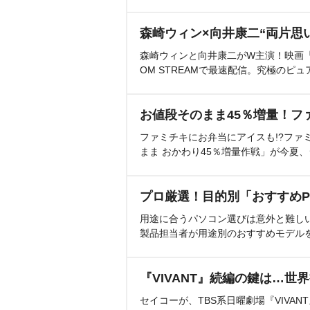
森崎ウィン×向井康二“両片思
森崎ウィンと向井康二がW主演！映画『（L
OM STREAMで最速配信。究極のピュ
お値段そのまま45％増量！フ
ファミチキにお弁当にアイスも!?ファ
まま おかわり45％増量作戦」が今夏
プロ厳選！目的別「おすすめP
用途に合うパソコン選びは意外と難し
製品担当者が用途別のおすすめモデル
『VIVANT』続編の鍵は…世
セイコーが、TBS系日曜劇場『VIVA