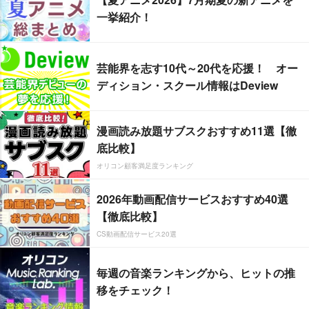
一挙紹介！
芸能界を志す10代～20代を応援！ オー
ディション・スクール情報はDeview
漫画読み放題サブスクおすすめ11選【徹
底比較】
オリコン顧客満足度ランキング
2026年動画配信サービスおすすめ40選
【徹底比較】
CS動画配信サービス20選
毎週の音楽ランキングから、ヒットの推
移をチェック！