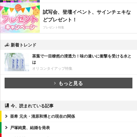
試写会、登壇イベント、サインチェキな
どプレゼント！
プレゼント特集
新着トレンド
茶葉で一目瞭然の浸透力！味の違いに衝撃を受ける水と
は
オリコンタイアップ特集
もっと見る
今、読まれている記事
亜希 元夫・清原和博との現在の関係
戸塚純貴、結婚を発表