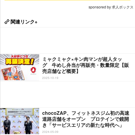
sponsored by 求人ボックス
関連リンク+
ミャクミャク×キン肉マンが超人タッ
グ 牛めし弁当が再販売・数量限定【販
売店舗など概要】
2025-10-19
chocoZAP、フィットネスジム初の高速
道路店舗をオープン プロテインで鏡開
き「サービスエリアの新たな時代へ」
2024-05-09