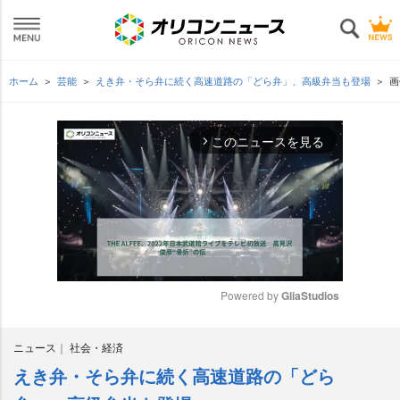
ホーム
芸能
えき弁・そら弁に続く高速道路の「どら弁」、高級弁当も登場
画
このニュースを見る
arrow_forward_ios
Powered by 
GliaStudios
M
ニュース
社会・経済
u
t
えき弁・そら弁に続く高速道路の「どら
e