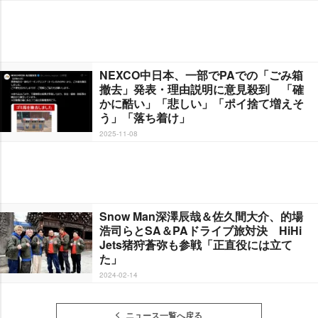
NEXCO中日本、一部でPAでの「ごみ箱
撤去」発表・理由説明に意見殺到 「確
かに酷い」「悲しい」「ポイ捨て増えそ
う」「落ち着け」
2025-11-08
Snow Man深澤辰哉＆佐久間大介、的場
浩司らとSA＆PAドライブ旅対決 HiHi
Jets猪狩蒼弥も参戦「正直役には立て
た」
2024-02-14
ニュース一覧へ戻る