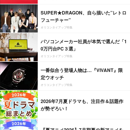
SUPER★DRAGON、自ら描いた”レトロ
フューチャー”
オリコンタイアップ特集
パソコンメーカー社員が本気で選んだ「1
0万円台PC３選」
オリコンタイアップ特集
一番似合う登場人物は…『VIVANT』限
定ウオッチ
オリコンタイアップ特集
2026年7月夏ドラマも、注目作＆話題作
が勢ぞろい！
【夏アニメ2026】7月期夏の新アニメを