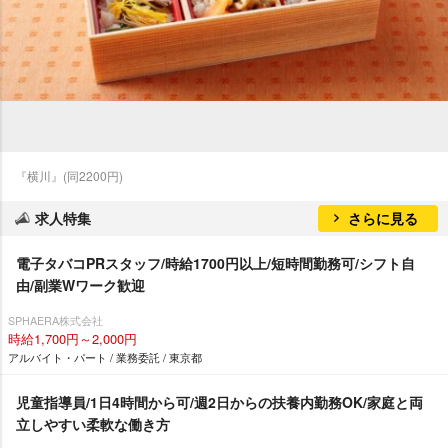
『横川』(同2200円)
求人特集
さらに見る
電子タバコPRスタッフ/時給1700円以上/短時間勤務可/シフト自
由/副業Wワーク歓迎
SPHAERA株式会社
時給1,700円～2,000円
アルバイト・パート / 業務委託 / 東京都
児童指導員/1日4時間から可/週2日からの扶養内勤務OK/家庭と両
立しやすい柔軟な働き方