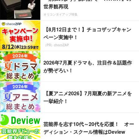
世界観再現
オリコンタイアップ特集
【8月12日まで！】チョコザップキャン
ペーン実施中！
（PR）chocoZAP
2026年7月夏ドラマも、注目作＆話題作
が勢ぞろい！
【夏アニメ2026】7月期夏の新アニメを
一挙紹介！
芸能界を志す10代～20代を応援！ オー
ディション・スクール情報はDeview