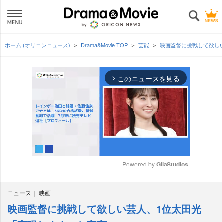
ホーム (オリコンニュース)
Drama&Movie TOP
芸能
映画監督に挑戦して欲し
このニュースを見る
arrow_forward_ios
Powered by 
GliaStudios
M
ニュース
映画
u
t
映画監督に挑戦して欲しい芸人、1位太田光
e