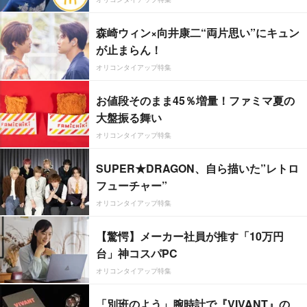
森崎ウィン×向井康二“両片思い”にキュン
が止まらん！
オリコンタイアップ特集
お値段そのまま45％増量！ファミマ夏の
大盤振る舞い
オリコンタイアップ特集
SUPER★DRAGON、自ら描いた”レトロ
フューチャー”
オリコンタイアップ特集
【驚愕】メーカー社員が推す「10万円
台」神コスパPC
オリコンタイアップ特集
「別班のよう」腕時計で『VIVANT』の