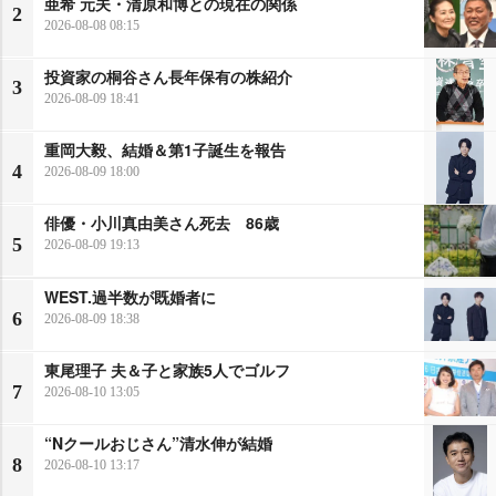
亜希 元夫・清原和博との現在の関係
2
2026-08-08 08:15
投資家の桐谷さん長年保有の株紹介
3
2026-08-09 18:41
重岡大毅、結婚＆第1子誕生を報告
4
2026-08-09 18:00
俳優・小川真由美さん死去 86歳
5
2026-08-09 19:13
WEST.過半数が既婚者に
6
2026-08-09 18:38
東尾理子 夫＆子と家族5人でゴルフ
7
2026-08-10 13:05
“Nクールおじさん”清水伸が結婚
8
2026-08-10 13:17