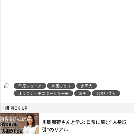
千原ジュニア
劇団ひとり
太田光
オリコン・モニターリサーチ
映画
お笑い芸人
PICK UP
川島海荷さんと学ぶ 日常に潜む“人身取
引”のリアル