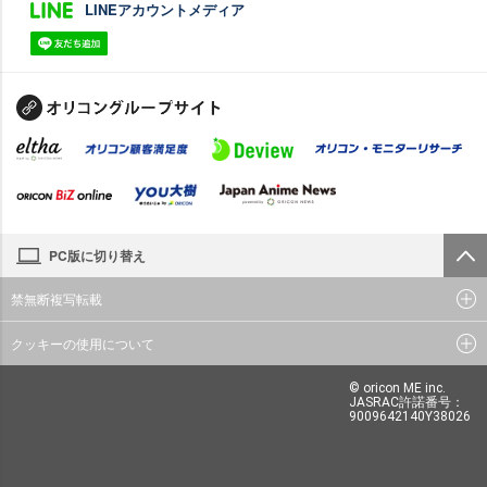
LINEアカウントメディア
PC版に切り替え
禁無断複写転載
クッキーの使用について
© oricon ME inc.
JASRAC許諾番号：
9009642140Y38026