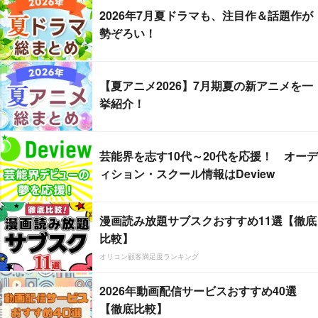
2026年7月夏ドラマも、注目作＆話題作が
勢ぞろい！
【夏アニメ2026】7月期夏の新アニメを一
挙紹介！
芸能界を志す10代～20代を応援！ オーデ
ィション・スクール情報はDeview
漫画読み放題サブスクおすすめ11選【徹底
比較】
オリコン顧客満足度ランキング
2026年動画配信サービスおすすめ40選
【徹底比較】