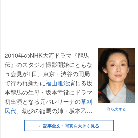
2010年のNHK大河ドラマ『龍馬
伝』のスタジオ撮影開始にともな
う会見が1日、東京・渋谷の同局
で行われ新たに
福山雅治
演じる坂
本龍馬の生母・坂本幸役にドラマ
初出演となる元バレリーナの
草刈
拡大する
民代
、幼少の龍馬の姉・坂本乙女
役に土屋太鳳が発表された。草刈
記事全文・写真を大きく見る
は「今日が私の女優としての初め