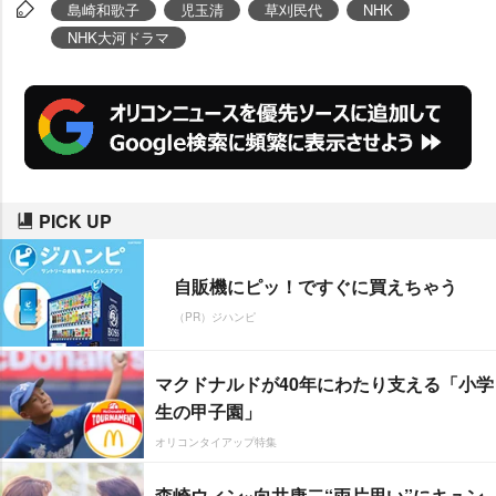
ての仕事の日。龍馬という偉人の
島崎和歌子
児玉清
草刈民代
NHK
母親役をやるなんて夢にも思わな
NHK大河ドラマ
かった。大変光栄に思います」と
喜びを語った。
PICK UP
自販機にピッ！ですぐに買えちゃう
（PR）ジハンピ
マクドナルドが40年にわたり支える「小学
生の甲子園」
オリコンタイアップ特集
森崎ウィン×向井康二“両片思い”にキュン