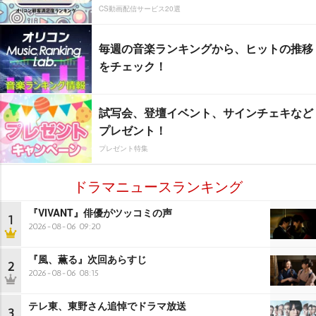
CS動画配信サービス20選
毎週の音楽ランキングから、ヒットの推移
をチェック！
試写会、登壇イベント、サインチェキなど
プレゼント！
プレゼント特集
ドラマニュースランキング
『VIVANT』俳優がツッコミの声
1
2026-08-06 09:20
『風、薫る』次回あらすじ
2
2026-08-06 08:15
テレ東、東野さん追悼でドラマ放送
3