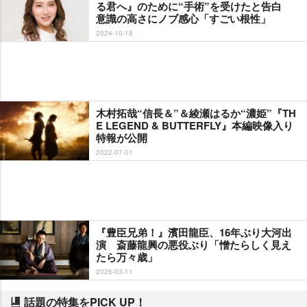
る君へ』のために“手術”を受けたと告白
意識の高さにノブ感心「すごい根性」
2024-10-18
木村拓哉“信長＆”＆綾瀬はるか“濃姫”『TH
E LEGEND & BUTTERFLY』本編映像入り
特報が公開
2022-07-01
『豊臣兄弟！』濱田龍臣、16年ぶり大河出
演 斎藤龍興の悪役ぶり「憎たらしく見え
たら万々歳」
2026-03-11
話題の特集をPICK UP！