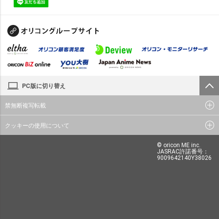
PC版に切り替え
禁無断複写転載
クッキーの使用について
© oricon ME inc.
JASRAC許諾番号：
9009642140Y38026