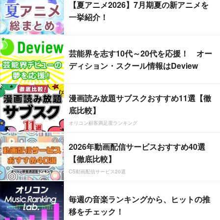
【夏アニメ2026】7月期夏の新アニメを
一挙紹介！
芸能界を志す10代～20代を応援！ オー
ディション・スクール情報はDeview
漫画読み放題サブスクおすすめ11選【徹
底比較】
オリコン顧客満足度ランキング
2026年動画配信サービスおすすめ40選
【徹底比較】
CS動画配信サービス20選
毎週の音楽ランキングから、ヒットの推
移をチェック！