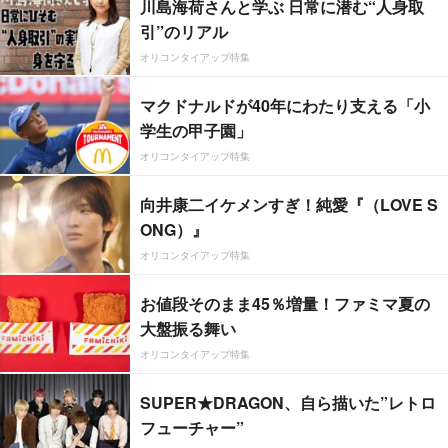
川島海荷さんと学ぶ 日常に潜む“人身取
引”のリアル
オリコンタイアップ特集
マクドナルドが40年にわたり支える「小
学生の甲子園」
オリコンタイアップ特集
向井康二イケメンすぎ！純愛『（LOVE S
ONG）』
オリコンタイアップ特集
お値段そのまま45％増量！ファミマ夏の
大盤振る舞い
オリコンタイアップ特集
SUPER★DRAGON、自ら描いた”レトロ
フューチャー”