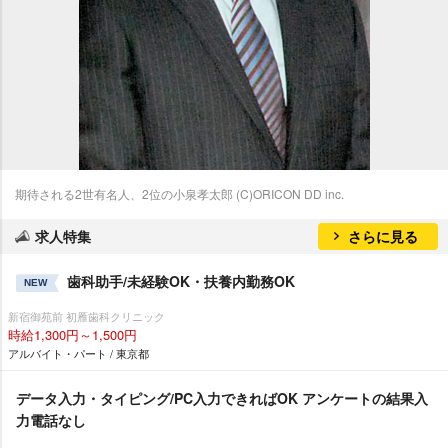
期待される2世有名人、2位の小泉孝太郎 (C)ORICON DD inc.
求人特集
さらに見る
歯科助手/未経験OK・扶養内勤務OK
NEW
新宿御苑前 初雁歯科クリニック
時給1,300円～1,500円
アルバイト・パート / 東京都
データ入力・タイピング/PC入力できればOK アンケートの結果入
力電話なし