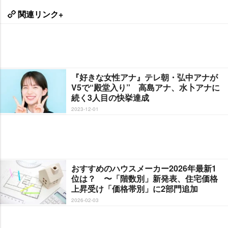
関連リンク+
『好きな女性アナ』テレ朝・弘中アナが
V5で“殿堂入り” 高島アナ、水卜アナに
続く3人目の快挙達成
2023-12-01
おすすめのハウスメーカー2026年最新1
位は？ 〜「階数別」新発表、住宅価格
上昇受け「価格帯別」に2部門追加
2026-02-03