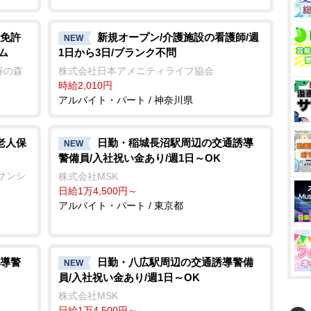
免許
新規オープン/介護施設の看護師/週
NEW
ム
1日から3日/ブランク不問
寿の森
株式会社日本アメニティライフ協会
時給2,010円
アルバイト・パート / 神奈川県
老人保
日勤・稲城長沼駅周辺の交通誘導
NEW
警備員/入社祝い金あり/週1日～OK
サンシ
株式会社MSK
日給1万4,500円～
アルバイト・パート / 東京都
導警
日勤・八広駅周辺の交通誘導警備
NEW
員/入社祝い金あり/週1日～OK
株式会社MSK
日給1万4,500円～