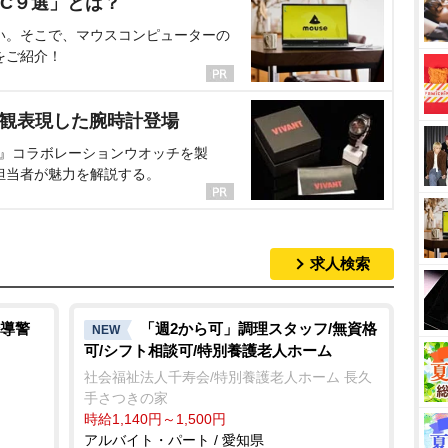
C９選」とは？
い。そこで、マウスコンピューターの
をご紹介！
界観表現した腕時計登場
NT』コラボレーションウオッチを製
担当者が魅力を解説する。
求人検索
導警
「週2から可」調理スタッフ/無資格
NEW
可/シフト相談可/特別養護老人ホーム
社会福祉法人千寿会/特別養護老人ホーム 長久
手さつきの家
時給1,140円～1,500円
アルバイト・パート / 愛知県