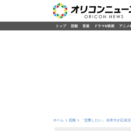
トップ
芸能
音楽
ドラマ&映画
アニメ
ホーム
芸能
「交際したい」 永井大が広末涼