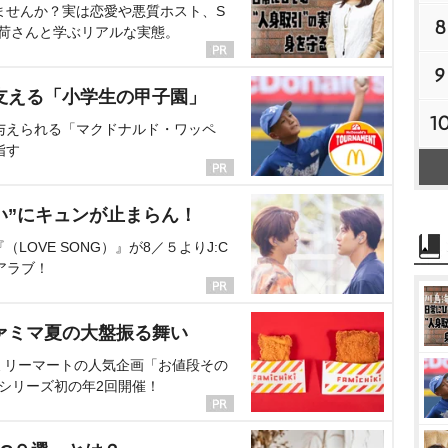
ませんか？実は恋愛や悪質ホスト、S
8
海荷さんと学ぶリアルな実態。
9
支える「小学生の甲子園」
1
与えられる「マクドナルド・ワッペ
指す
い”にキュンが止まらん！
OVE SONG）』が8／５よりJ:C
アラブ！
ァミマ夏の大盤振る舞い
ミリーマートの人気企画「お値段その
、シリーズ初の年2回開催！