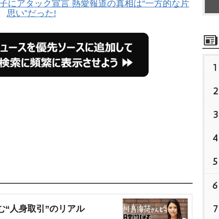
子にアタック宣言 熱愛報道の真相は“一方的な片
思い”だった!
1
2
3
4
5
6
7
む“人身取引”のリアル