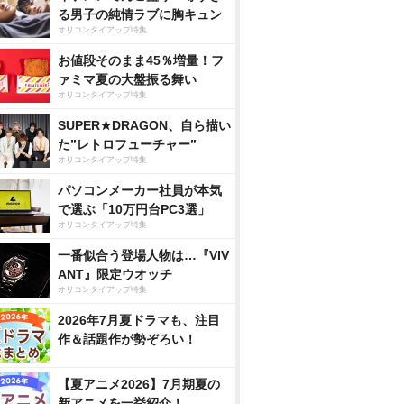
る男子の純情ラブに胸キュン
オリコンタイアップ特集
お値段そのまま45％増量！フ
ァミマ夏の大盤振る舞い
オリコンタイアップ特集
SUPER★DRAGON、自ら描い
た”レトロフューチャー”
オリコンタイアップ特集
パソコンメーカー社員が本気
で選ぶ「10万円台PC3選」
オリコンタイアップ特集
一番似合う登場人物は…『VIV
ANT』限定ウオッチ
オリコンタイアップ特集
2026年7月夏ドラマも、注目
作＆話題作が勢ぞろい！
【夏アニメ2026】7月期夏の
新アニメを一挙紹介！