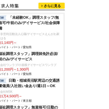
さらに見る
「未経験OK」調理スタッフ/無
EW
格可/午前のみ/デイサービス/社会保障
備
定非営利活動法人心陽/デイサービスえんがわ家
おはる
1,140円～
バイト・パート / 愛知県
福祉調理スタッフ」調理師免許必須/
前のみ/デイサービス
式会社ワンラブ/小規模デイサービスワンラブ
1,200円～1,300円
バイト・パート / 愛知県
日勤・稲城長沼駅周辺の交通誘
EW
警備員/入社祝い金あり/週1日～OK
会社MSK
1万4,500円～
バイト・パート / 東京都
福祉調理スタッフ」無資格可/日勤の