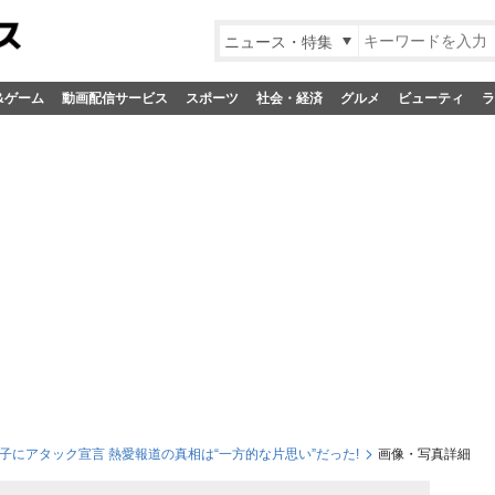
ニュース・特集
&ゲーム
動画配信サービス
スポーツ
社会・経済
グルメ
ビューティ
ラ
子にアタック宣言 熱愛報道の真相は“一方的な片思い”だった!
画像・写真詳細