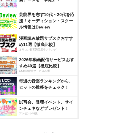
芸能界を志す10代～20代を応
援！オーディション・スクー
ル情報はDeview
漫画読み放題サブスクおすす
め11選【徹底比較】
オリコン顧客満足度ランキング
2026年動画配信サービスおす
すめ40選【徹底比較】
CS動画配信サービス20選
毎週の音楽ランキングから、
ヒットの推移をチェック！
試写会、登壇イベント、サイ
ンチェキなどプレゼント！
プレゼント特集