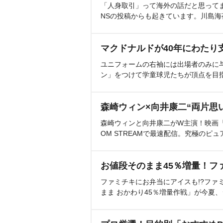
「人身取引」って海外の話だと思って
NSの投稿からも起きています。川島
マクドナルドが40年にわたり
ユニフォームの右袖には出場者のみに
ン」をつけて学童球児たちが頂点を目
森崎ウィン×向井康二“両片思
森崎ウィンと向井康二がW主演！映画『（L
OM STREAMで最速配信。究極のピュ
お値段そのまま45％増量！フ
ファミチキにお弁当にアイスも!?ファ
まま おかわり45％増量作戦」が今夏