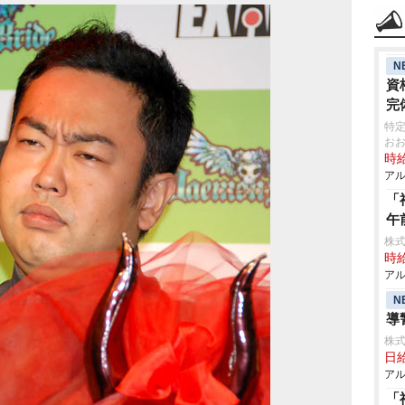
N
資
完
特
お
時給
アル
「
午
株
時給
アル
N
導
株式
日給
アル
「