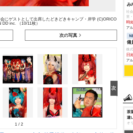
み
社会
里
にゲストとして出席したどきどきキャンプ・岸学 (C)ORICO
時給
N DD inc. （10/11枚）
アル
次の写真
N
備
株式
日給
アル
茶
違
オ
1 / 2