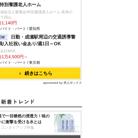
/特別養護老人ホーム
福祉法人愛燦会/特別養護老人ホーム 長寿の
・十四山
1,140円
バイト・パート / 愛知県
日勤・成瀬駅周辺の交通誘導警
EW
員/入社祝い金あり/週1日～OK
会社MSK
1万4,500円～
バイト・パート / 東京都
続きはこちら
sponsored by 求人ボックス
葉で一目瞭然の浸透力！味の
いに衝撃を受ける水とは
リコンタイアップ特集