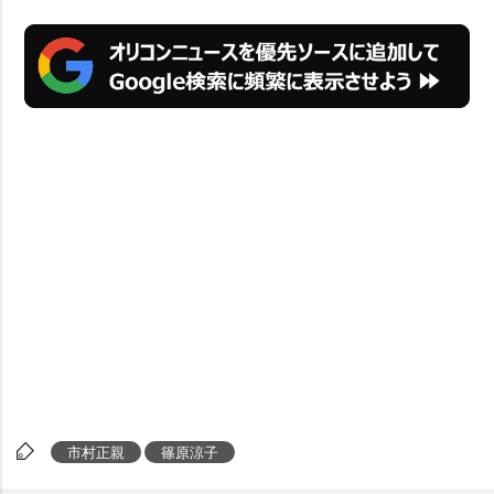
市村正親
篠原涼子