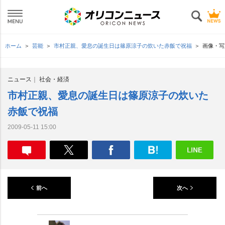
ホーム
芸能
市村正親、愛息の誕生日は篠原涼子の炊いた赤飯で祝福
画像・写
ニュース
社会・経済
市村正親、愛息の誕生日は篠原涼子の炊いた
赤飯で祝福
2009-05-11 15:00
前へ
次へ