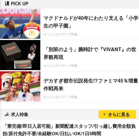
PICK UP
マクドナルドが40年にわたり支える「小学
生の甲子園」
オリコンタイアップ特集
「別班のよう」腕時計で『VIVANT』の世
界観再現
オリコンタイアップ特集
デカすぎ都市伝説発生!?ファミマ45％増量
作戦再来
オリコンタイアップ特集
求人特集
さらに見る
「寮完備!即日入居可能」新聞配達スタッフ/引っ越し費用全額負
担/原付免許不要/未経験OK/日払いOK/1日5時間