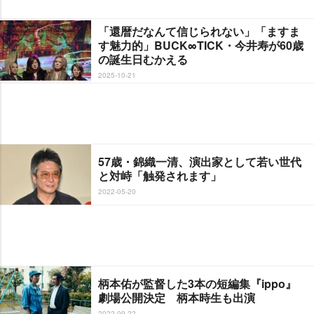
「還暦だなんて信じられない」「ますま
す魅力的」BUCK∞TICK・今井寿が60歳
の誕生日むかえる
2025-10-21
57歳・錦織一清、演出家として若い世代
と対峙「触発されます」
2022-05-20
柄本佑が監督した3本の短編集『ippo』
劇場公開決定 柄本時生も出演
2022-09-22