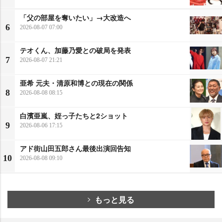
「父の部屋を奪いたい」→大改造へ
6
2026-08-07 07:00
テオくん、加藤乃愛との破局を発表
7
2026-08-07 21:21
亜希 元夫・清原和博との現在の関係
8
2026-08-08 08:15
白濱亜嵐、姪っ子たちと2ショット
9
2026-08-06 17:15
アド街山田五郎さん最後出演回告知
10
2026-08-08 09:10
もっと見る