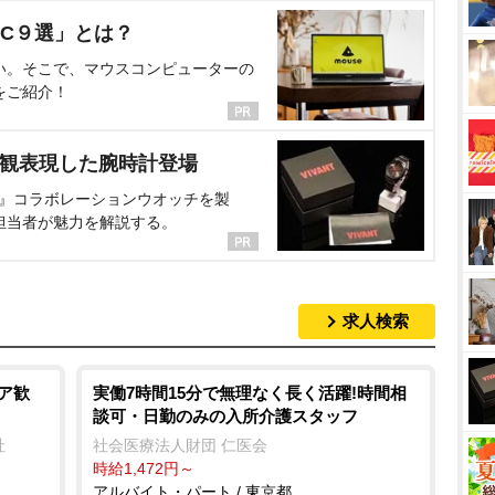
C９選」とは？
い。そこで、マウスコンピューターの
をご紹介！
界観表現した腕時計登場
NT』コラボレーションウオッチを製
担当者が魅力を解説する。
求人検索
ア歓
実働7時間15分で無理なく長く活躍!時間相
談可・日勤のみの入所介護スタッフ
社
社会医療法人財団 仁医会
時給1,472円～
アルバイト・パート / 東京都