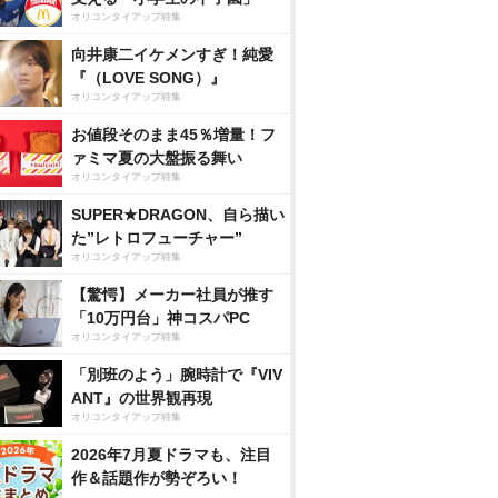
オリコンタイアップ特集
向井康二イケメンすぎ！純愛
『（LOVE SONG）』
オリコンタイアップ特集
お値段そのまま45％増量！フ
ァミマ夏の大盤振る舞い
オリコンタイアップ特集
SUPER★DRAGON、自ら描い
た”レトロフューチャー”
オリコンタイアップ特集
【驚愕】メーカー社員が推す
「10万円台」神コスパPC
オリコンタイアップ特集
「別班のよう」腕時計で『VIV
ANT』の世界観再現
オリコンタイアップ特集
2026年7月夏ドラマも、注目
作＆話題作が勢ぞろい！