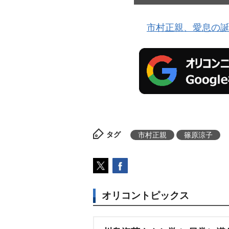
市村正親、愛息の
タグ
市村正親
篠原涼子
オリコントピックス