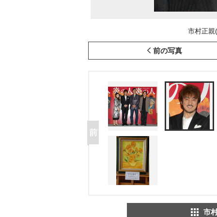
市村正親(C
前の写真
市