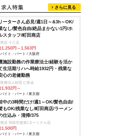
さらに見る
リーターさん必見!週1日～&3h～OK/
業なし/髪色自由/絶品まかない1円/ホ
ルスタッフ/町田商店
商店 十三店
1,250円～1,563円
バイト・パート / 大阪府
護施設勤務の作業療法士/経験を活か
て生活期リハへ時給1932円・残業な
安心の老健勤務
医療法人財団 仁医会
1,932円～
バイト・パート / 東京都
前中の3時間だけ!週1～OK/髪色自由!
髪もOK/残業なし/町田商店/ラーメン
の仕込み・清掃/375
商店 羽田空港第1ターミナル店
1,500円
バイト・パート / 東京都