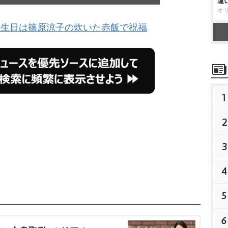
違
オ
誕生日は篠原涼子の炊いた赤飯で祝福
1
2
3
4
5
6