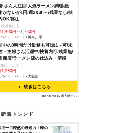
婦 さん大注目!人気ラーメン調理/絶
まかないが1円/週2&3h～/残業なし/扶
内OK/豚山
 横浜西口店
1,400円～1,750円
バイト・パート / 神奈川県
前中の3時間だけ勤務も可!週1～可/未
験・主婦さん活躍中/扶養内可/残業無/
田商店/ラーメン店の仕込み・清掃
商店 十三店
1,250円
バイト・パート / 大阪府
続きはこちら
sponsored by 求人ボックス
葉で一目瞭然の浸透力！味の