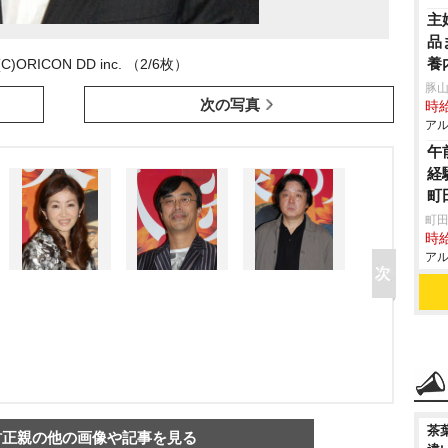
主
品
養
)ORICON DD inc. （2/6枚）
豚山
次の写真
時給
アル
午
経
町
町田
時給
アル
茶
村正親の他の画像や記事を見る