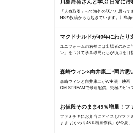
川島海荷さんと学ぶ 日常に潜
「人身取引」って海外の話だと思って
NSの投稿からも起きています。川島
マクドナルドが40年にわたり
ユニフォームの右袖には出場者のみに
ン」をつけて学童球児たちが頂点を目
森崎ウィン×向井康二“両片思
森崎ウィンと向井康二がW主演！映画『（L
OM STREAMで最速配信。究極のピュ
お値段そのまま45％増量！フ
ファミチキにお弁当にアイスも!?ファ
まま おかわり45％増量作戦」が今夏