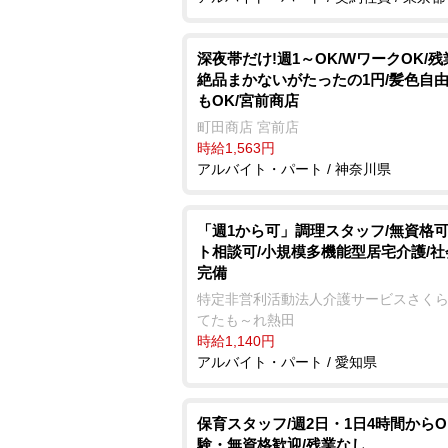
深夜帯だけ!週1～OK/WワークOK/残
絶品まかないがたったの1円/髪色自由
もOK/宮前商店
町田商店 宮前店
時給1,563円
アルバイト・パート / 神奈川県
「週1から可」調理スタッフ/無資格可
ト相談可/小規模多機能型居宅介護/
完備
特定非営利活動法人介護サービスさくら
てたも～れ熱田
時給1,140円
アルバイト・パート / 愛知県
保育スタッフ/週2日・1日4時間からO
験・無資格歓迎/残業なし