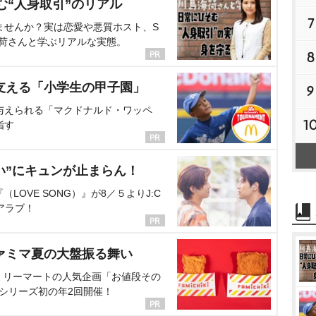
む“人身取引”のリアル
7
ませんか？実は恋愛や悪質ホスト、S
海荷さんと学ぶリアルな実態。
8
支える「小学生の甲子園」
9
与えられる「マクドナルド・ワッペ
1
指す
い”にキュンが止まらん！
OVE SONG）』が8／５よりJ:C
アラブ！
ァミマ夏の大盤振る舞い
ミリーマートの人気企画「お値段その
、シリーズ初の年2回開催！