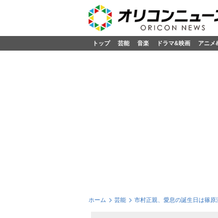
トップ
芸能
音楽
ドラマ&映画
アニメ
ホーム
芸能
市村正親、愛息の誕生日は篠原