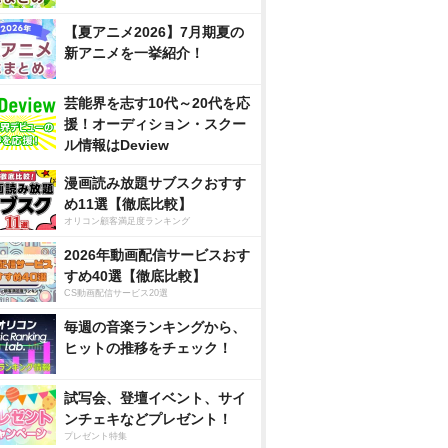
【夏アニメ2026】7月期夏の
新アニメを一挙紹介！
芸能界を志す10代～20代を応
援！オーディション・スクー
ル情報はDeview
漫画読み放題サブスクおすす
め11選【徹底比較】
オリコン顧客満足度ランキング
2026年動画配信サービスおす
すめ40選【徹底比較】
CS動画配信サービス20選
毎週の音楽ランキングから、
ヒットの推移をチェック！
試写会、登壇イベント、サイ
ンチェキなどプレゼント！
プレゼント特集