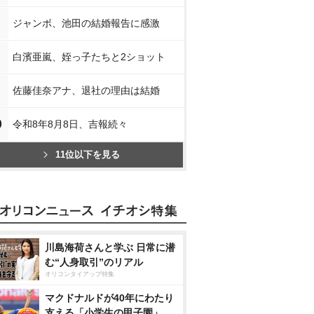
ジャンボ、池田の結婚報告に感激
白濱亜嵐、姪っ子たちと2ショット
佐藤佳奈アナ、退社の理由は結婚
0
令和8年8月8日、吉報続々
11位以下を見る
川島海荷さんと学ぶ 日常に潜
む“人身取引”のリアル
オリコンタイアップ特集
マクドナルドが40年にわたり
支える「小学生の甲子園」