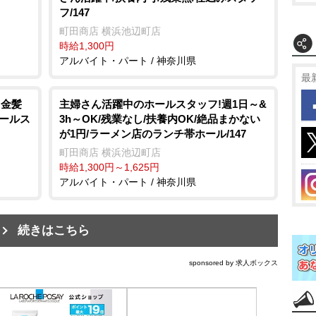
フ/147
町田商店 横浜池辺町店
時給1,300円
アルバイト・パート / 神奈川県
最
!金髪
主婦さん活躍中のホールスタッフ!週1日～&
ホールス
3h～OK/残業なし/扶養内OK/絶品まかない
が1円/ラーメン店のランチ帯ホール/147
町田商店 横浜池辺町店
時給1,300円～1,625円
アルバイト・パート / 神奈川県
続きはこちら
sponsored by 求人ボックス