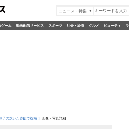
ニュース・特集
&ゲーム
動画配信サービス
スポーツ
社会・経済
グルメ
ビューティ
ラ
涼子の炊いた赤飯で祝福
画像・写真詳細