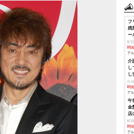
フ
残
ー
町田
時給
アル
介
し
し
社会
時給
アル
午
金
店
町田
時給
アル