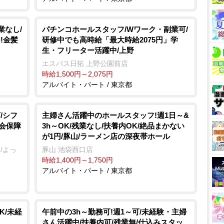
業なし/
パチンコホールスタッフ/Wワーク・副業可/
!金髪
研修中でも高時給「最大時給2075円」学
生・フリーター活躍中/上野
エスパス日拓 上野公園前店
時給1,500円～2,075円
アルバイト・パート / 東京都
/シフ
主婦さん活躍中のホールスタッフ!週1日～&
社会保障
3h～OK/残業なし/扶養内OK/絶品まかない
が1円/豚山/ラーメン店の深夜帯ホール
/よっ
豚山 池袋西口店
時給1,400円～1,750円
アルバイト・パート / 東京都
K/未経
午前中の3h～勤務可!週1～可/未経験・主婦
さん活躍中/扶養内可/残業無/仕込みスタッ