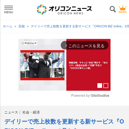
ホーム
芸能
デイリーで売上枚数を更新する新サービス『ORICON BiZ online』3
このニュースを見る
arrow_forward_ios
Powered by 
GliaStudios
M
ニュース
社会・経済
u
t
デイリーで売上枚数を更新する新サービス『O
e