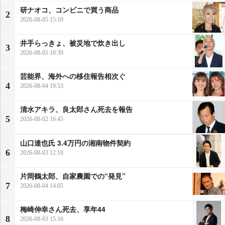
研ナオコ、コンビニで買う商品
2
2026-08-05 15:10
井手らっきょ、被災地で炊き出し
3
2026-08-05 10:39
芸能界、海外への移住報告相次ぐ
4
2026-08-04 19:53
清水アキラ、良太郎さん死去を報告
5
2026-08-02 16:45
山口達也氏 3.4万円の湘南物件契約
6
2026-08-03 12:18
片岡鶴太郎、自家農園での“発見”
7
2026-08-04 14:05
梅崎伸幸さん死去、享年44
8
2026-08-03 15:16