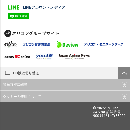
LINEアカウントメディア
PC版に切り替え
禁無断複写転載
クッキーの使用について
© oricon ME inc.
JASRAC許諾番号：
9009642140Y38026