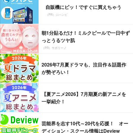
自販機にピッ！ですぐに買えちゃう
（PR）ジハンピ
朝1分貼るだけ！ミルクピールで一日中ず
っとうるツヤ肌
（PR）サボリーノ
2026年7月夏ドラマも、注目作＆話題作
が勢ぞろい！
【夏アニメ2026】7月期夏の新アニメを
一挙紹介！
芸能界を志す10代～20代を応援！ オー
ディション・スクール情報はDeview