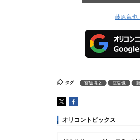
藤原竜也
タグ
宮迫博之
渡哲也
オリコントピックス