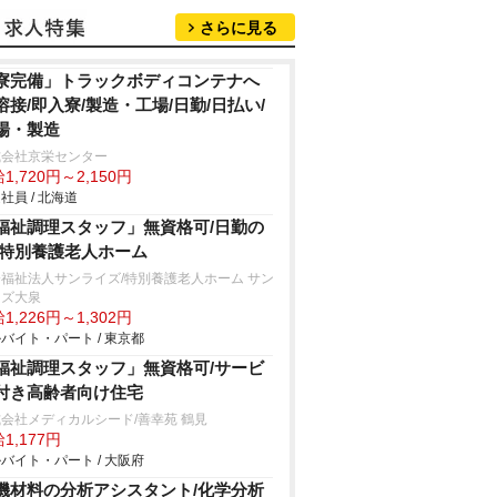
さらに見る
寮完備」トラックボディコンテナへ
溶接/即入寮/製造・工場/日勤/日払い/
場・製造
式会社京栄センター
1,720円～2,150円
社員 / 北海道
福祉調理スタッフ」無資格可/日勤の
/特別養護老人ホーム
福祉法人サンライズ/特別養護老人ホーム サン
イズ大泉
1,226円～1,302円
バイト・パート / 東京都
福祉調理スタッフ」無資格可/サービ
付き高齢者向け住宅
会社メディカルシード/善幸苑 鶴見
1,177円
バイト・パート / 大阪府
機材料の分析アシスタント/化学分析