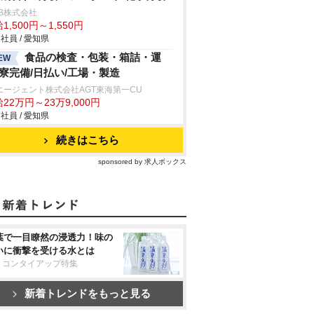
B株式会社
1,500円～1,550円
社員 / 愛知県
食品の検査・包装・箱詰・運
EW
/寮完備/日払い/工場・製造
エージェント株式会社AGT東海第一CU
22万円～23万9,000円
社員 / 愛知県
続きはこちら
sponsored by 求人ボックス
葉で一目瞭然の浸透力！味の
いに衝撃を受ける水とは
リコンタイアップ特集
新着トレンドをもっと見る