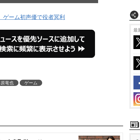
、ゲーム初声優で役者冥利
最
藤原竜也
ゲーム