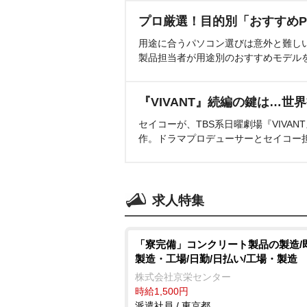
プロ厳選！目的別「おすすめP
用途に合うパソコン選びは意外と難し
製品担当者が用途別のおすすめモデル
『VIVANT』続編の鍵は…世
セイコーが、TBS系日曜劇場『VIVA
作。ドラマプロデューサーとセイコー
求人特集
「寮完備」コンクリート製品の製造/
製造・工場/日勤/日払い/工場・製造
株式会社京栄センター
時給1,500円
派遣社員 / 東京都