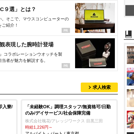
C９選」とは？
い。そこで、マウスコンピューターの
をご紹介！
界観表現した腕時計登場
NT』コラボレーションウオッチを製
担当者が魅力を解説する。
求人検索
即入寮/
「未経験OK」調理スタッフ/無資格可/日勤
のみ/デイサービス/社会保障完備
株式会社颯花/アレッジワークス 目黒三田
時給1,226円～
アルバイト・パート / 東京都