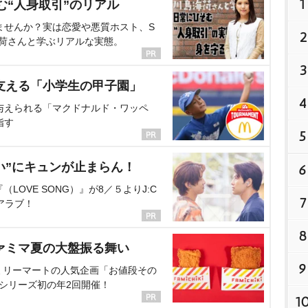
1
む“人身取引”のリアル
ませんか？実は恋愛や悪質ホスト、S
2
海荷さんと学ぶリアルな実態。
3
支える「小学生の甲子園」
4
与えられる「マクドナルド・ワッペ
指す
5
い”にキュンが止まらん！
6
OVE SONG）』が8／５よりJ:C
7
アラブ！
8
ァミマ夏の大盤振る舞い
9
ミリーマートの人気企画「お値段その
、シリーズ初の年2回開催！
1