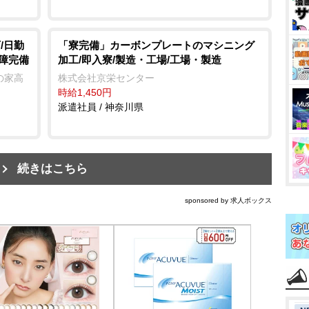
/日勤
「寮完備」カーボンプレートのマシニング
保障完備
加工/即入寮/製造・工場/工場・製造
の家高
株式会社京栄センター
時給1,450円
派遣社員 / 神奈川県
続きはこちら
sponsored by 求人ボックス