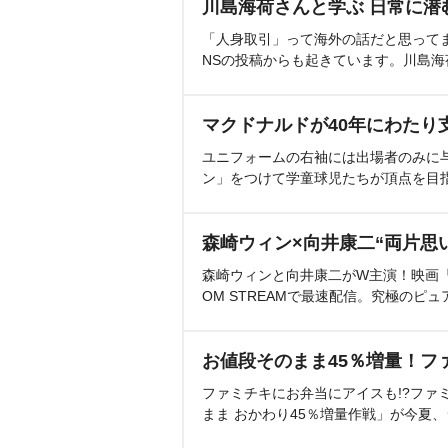
川島海荷さんと学ぶ 日常に潜
「人身取引」って海外の話だと思って
NSの投稿からも起きています。川島
マクドナルドが40年にわたり
ユニフォームの右袖には出場者のみに
ン」をつけて学童球児たちが頂点を目
森崎ウィン×向井康二“両片思
森崎ウィンと向井康二がW主演！映画『（L
OM STREAMで最速配信。究極のピュ
お値段そのまま45％増量！フ
ファミチキにお弁当にアイスも!?ファ
まま おかわり45％増量作戦」が今夏