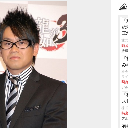
「
の
工
株
時給
派遣
「
み
社会
ラ
時給
アル
「
ス
株式
時給
アル
有