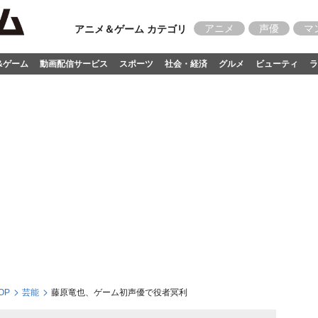
アニメ
声優
マ
アニメ＆ゲーム カテゴリ
&ゲーム
動画配信サービス
スポーツ
社会・経済
グルメ
ビューティ
ラ
OP
芸能
藤原竜也、ゲーム初声優で役者冥利