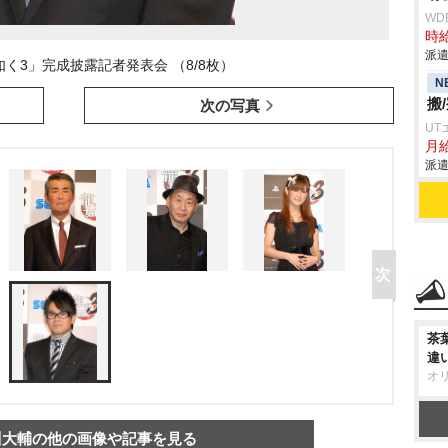
WD
時給
派遣
く3」完成披露記者発表会 （8/8枚）
N
搬
次の写真
UT
月給
派遣
茶
違
オ
川大輔の他の画像や記事を見る