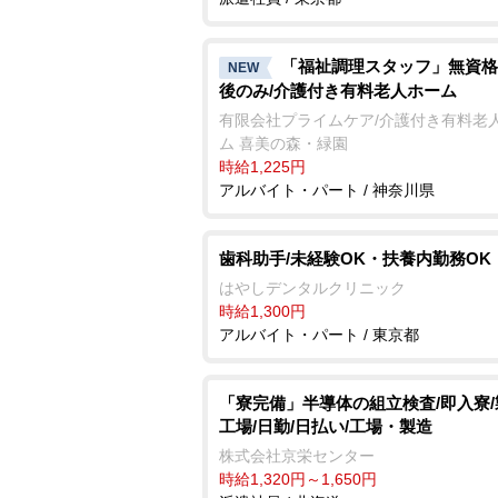
「福祉調理スタッフ」無資格
NEW
後のみ/介護付き有料老人ホーム
有限会社プライムケア/介護付き有料老
ム 喜美の森・緑園
時給1,225円
アルバイト・パート / 神奈川県
歯科助手/未経験OK・扶養内勤務OK
はやしデンタルクリニック
時給1,300円
アルバイト・パート / 東京都
「寮完備」半導体の組立検査/即入寮
工場/日勤/日払い/工場・製造
株式会社京栄センター
時給1,320円～1,650円