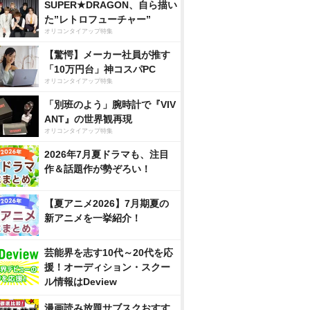
SUPER★DRAGON、自ら描い
た”レトロフューチャー”
オリコンタイアップ特集
【驚愕】メーカー社員が推す
「10万円台」神コスパPC
オリコンタイアップ特集
「別班のよう」腕時計で『VIV
ANT』の世界観再現
オリコンタイアップ特集
2026年7月夏ドラマも、注目
作＆話題作が勢ぞろい！
【夏アニメ2026】7月期夏の
新アニメを一挙紹介！
芸能界を志す10代～20代を応
援！オーディション・スクー
ル情報はDeview
漫画読み放題サブスクおすす