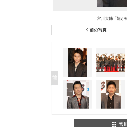
宮川大輔「龍が如
前の写真
宮