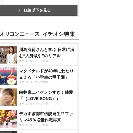
11位以下を見る
川島海荷さんと学ぶ 日常に潜
む“人身取引”のリアル
オリコンタイアップ特集
マクドナルドが40年にわたり
支える「小学生の甲子園」
オリコンタイアップ特集
向井康二イケメンすぎ！純愛
『（LOVE SONG）』
オリコンタイアップ特集
デカすぎ都市伝説発生!?ファ
ミマ45％増量作戦再来
オリコンタイアップ特集