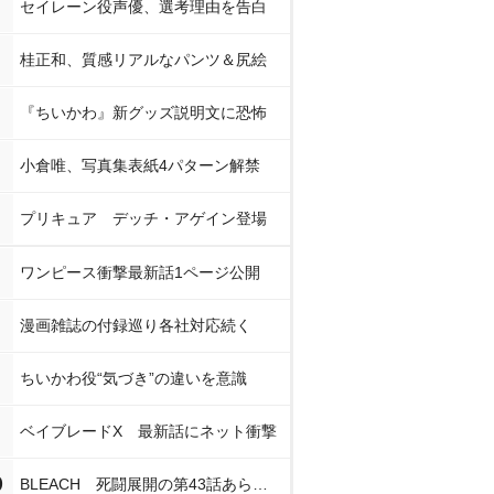
セイレーン役声優、選考理由を告白
桂正和、質感リアルなパンツ＆尻絵
『ちいかわ』新グッズ説明文に恐怖
小倉唯、写真集表紙4パターン解禁
プリキュア デッチ・アゲイン登場
ワンピース衝撃最新話1ページ公開
漫画雑誌の付録巡り各社対応続く
ちいかわ役“気づき”の違いを意識
ベイブレードX 最新話にネット衝撃
0
BLEACH 死闘展開の第43話あらすじ