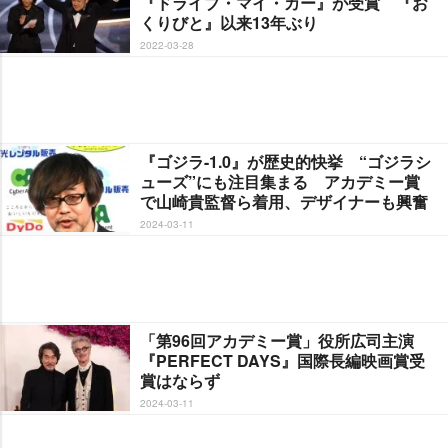
『ドライブ・マイ・カー』が受賞 『お
くりびと』以来13年ぶり
2022-03-28
『ゴジラ-1.0』が歴史的快挙 “ゴジラシ
ューズ”にも注目集まる アカデミー賞
で山崎貴監督ら着用、デザイナーも興奮
2024-03-11
「第96回アカデミー賞」役所広司主演
『PERFECT DAYS』国際長編映画賞受
賞はならず
2024-03-11