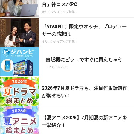
台」神コスパPC
オリコンタイアップ特集
『VIVANT』限定ウオッチ、プロデュー
サーの感想は
オリコンタイアップ特集
自販機にピッ！ですぐに買えちゃう
（PR）ジハンピ
2026年7月夏ドラマも、注目作＆話題作
が勢ぞろい！
【夏アニメ2026】7月期夏の新アニメを
一挙紹介！