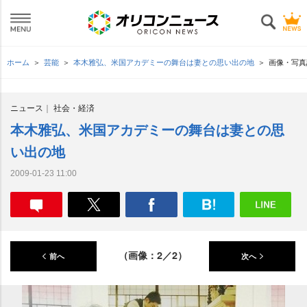
ホーム
芸能
本木雅弘、米国アカデミーの舞台は妻との思い出の地
画像・写真
ニュース
社会・経済
本木雅弘、米国アカデミーの舞台は妻との思
い出の地
2009-01-23 11:00
（画像：2／2）
前へ
次へ