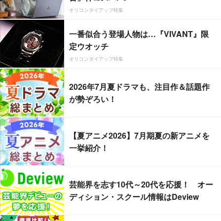
オリコンタイアップ特集
一番似合う登場人物は…『VIVANT』限
定ウオッチ
オリコンタイアップ特集
2026年7月夏ドラマも、注目作＆話題作
が勢ぞろい！
【夏アニメ2026】7月期夏の新アニメを
一挙紹介！
芸能界を志す10代～20代を応援！ オー
ディション・スクール情報はDeview