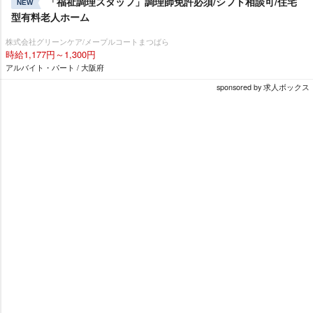
「福祉調理スタッフ」調理師免許必須/シフト相談可/住宅
NEW
型有料老人ホーム
株式会社グリーンケア/メープルコートまつばら
時給1,177円～1,300円
アルバイト・パート / 大阪府
sponsored by 求人ボックス