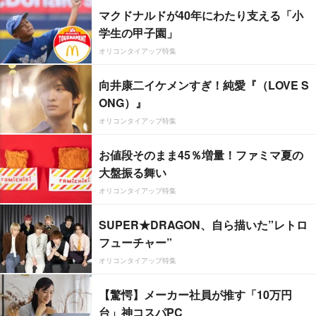
マクドナルドが40年にわたり支える「小
学生の甲子園」
オリコンタイアップ特集
向井康二イケメンすぎ！純愛『（LOVE S
ONG）』
オリコンタイアップ特集
お値段そのまま45％増量！ファミマ夏の
大盤振る舞い
オリコンタイアップ特集
SUPER★DRAGON、自ら描いた”レトロ
フューチャー”
オリコンタイアップ特集
【驚愕】メーカー社員が推す「10万円
台」神コスパPC