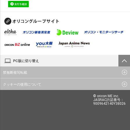
PC版に切り替え
禁無断複写転載
クッキーの使用について
© oricon ME inc.
JASRAC許諾番号：
9009642140Y38026