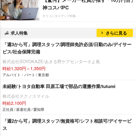
神コスパPC
オリコンタイアップ特集
求人特集
さらに見る
「週3から可」調理スタッフ/調理師免許必須/日勤のみ/デイサー
ビス/社会保障完備
株式会社SOYOKAZE/あきる野ケアセンターそよ風
時給1,320円～1,350円
アルバイト・パート / 東京都
未経験/トヨタ自動車 田原工場で部品の運搬作業/tutumi
株式会社テクノスマイル
時給2,100円
正社員 / 派遣社員 / 愛知県
「週2から可」調理スタッフ/無資格可/シフト相談可/デイサービ
ス