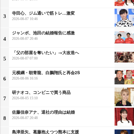
寺田心、ジム通いで筋トレ…激変
3
2026-08-07 10:46
ジャンボ、池田の結婚報告に感激
4
2026-08-07 20:46
「父の部屋を奪いたい」→大改造へ
5
2026-08-07 07:00
元横綱・朝青龍、白鵬翔氏と再会2S
6
2026-08-06 16:16
研ナオコ、コンビニで買う商品
7
2026-08-05 15:10
佐藤佳奈アナ、退社の理由は結婚
8
2026-08-07 20:48
島津亜矢、葛藤抱えつつ熊本に支援