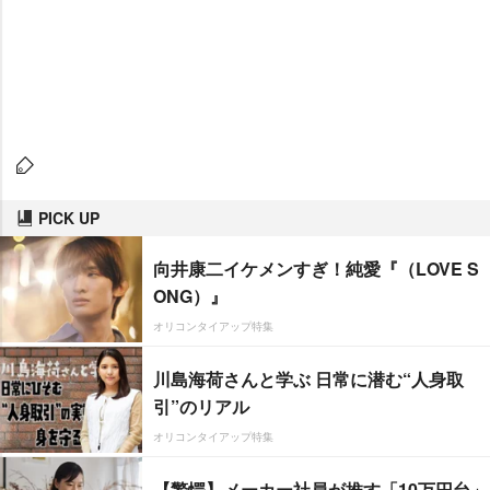
PICK UP
向井康二イケメンすぎ！純愛『（LOVE S
ONG）』
オリコンタイアップ特集
川島海荷さんと学ぶ 日常に潜む“人身取
引”のリアル
オリコンタイアップ特集
【驚愕】メーカー社員が推す「10万円台」