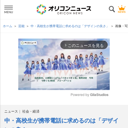
ホーム
芸能
中・高校生が携帯電話に求めるのは「デザインの良さ」
画像・写
このニュースを見る
arrow_forward_ios
Powered by 
GliaStudios
M
ニュース
社会・経済
u
t
中・高校生が携帯電話に求めるのは「デザイ
e