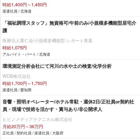
時給1,400円～1,450円
派遣社員 / 北海道
「福祉調理スタッフ」無資格可/午前のみ/小規模多機能型居宅介
護
医療法人重仁会/小規模多機能型 レガート青葉
時給1,075円
アルバイト・パート / 北海道
環境測定分析会社にて河川の水や土の検査/化学分析
WDB株式会社
時給1,700円～1,750円
派遣社員 / 愛知県
音響・照明オペレーター/ホテル常駐・週休2日/正社員or契約社
員・現場で技術を活かす・賞与あり/非公開求人
ヒビノメディアテクニカル株式会社
月給20万円～36万円
正社員 / 契約社員 / 派遣社員 / 大阪府