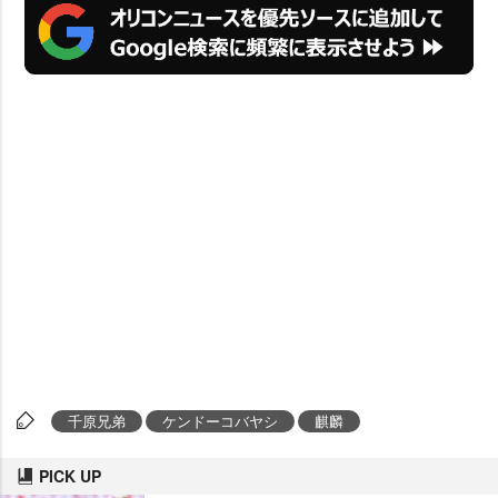
千原兄弟
ケンドーコバヤシ
麒麟
PICK UP