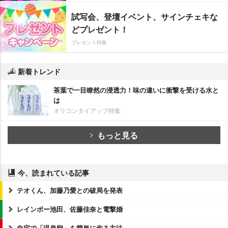
試写会、登壇イベント、サインチェキな
どプレゼント！
プレゼント特集
新着トレンド
茶葉で一目瞭然の浸透力！味の違いに衝撃を受ける水と
は
オリコンタイアップ特集
もっと見る
今、読まれている記事
テオくん、加藤乃愛との破局を発表
レインボー池田、佐藤佳奈と電撃婚
自宅で「温泉卵」を簡単に作る方法