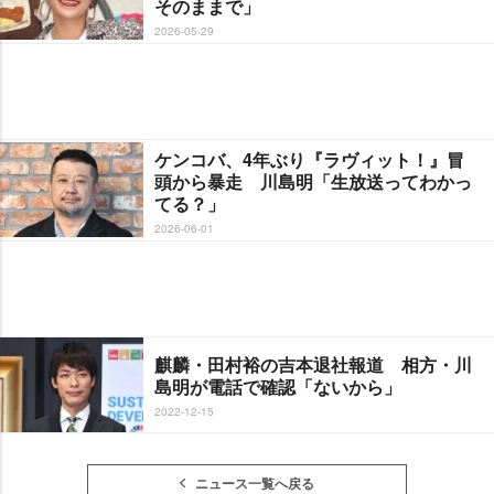
そのままで」
2026-05-29
ケンコバ、4年ぶり『ラヴィット！』冒
頭から暴走 川島明「生放送ってわかっ
てる？」
2026-06-01
麒麟・田村裕の吉本退社報道 相方・川
島明が電話で確認「ないから」
2022-12-15
ニュース一覧へ戻る