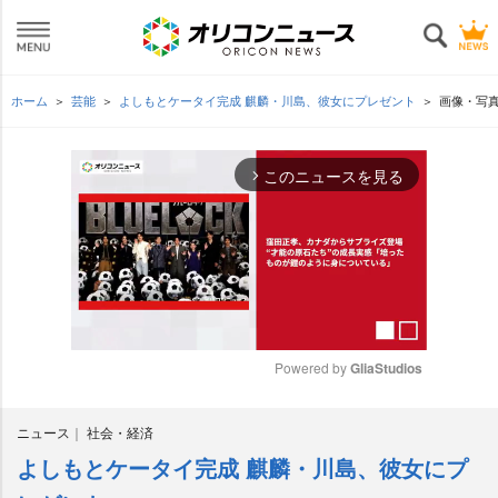
ホーム
芸能
よしもとケータイ完成 麒麟・川島、彼女にプレゼント
画像・写
このニュースを見る
arrow_forward_ios
Powered by 
GliaStudios
M
ニュース
社会・経済
u
t
よしもとケータイ完成 麒麟・川島、彼女にプ
e