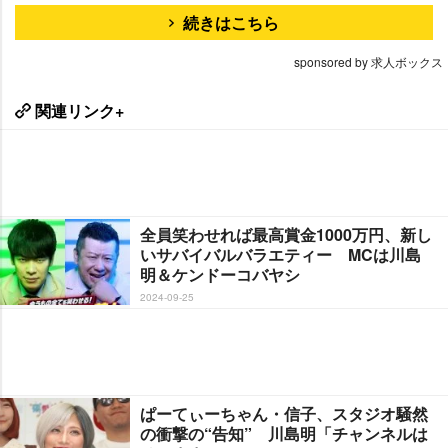
続きはこちら
sponsored by 求人ボックス
関連リンク+
全員笑わせれば最高賞金1000万円、新し
いサバイバルバラエティー MCは川島
明＆ケンドーコバヤシ
2024-09-25
ぱーてぃーちゃん・信子、スタジオ騒然
の衝撃の“告知” 川島明「チャンネルは