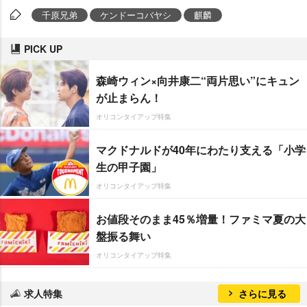
千原兄弟
ケンドーコバヤシ
麒麟
PICK UP
森崎ウィン×向井康二“両片思い”にキュン
が止まらん！
オリコンタイアップ特集
マクドナルドが40年にわたり支える「小学
生の甲子園」
オリコンタイアップ特集
お値段そのまま45％増量！ファミマ夏の大
盤振る舞い
オリコンタイアップ特集
求人特集
さらに見る