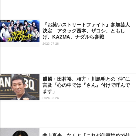
『お笑いストリートファイト』参加芸人
決定 アタック西本、ザコシ、ともし
げ、KAZMA、ナダルら参戦
2023-07-28
麒麟・田村裕、相方・川島明との“仲”に
言及「心の中では『さん』付けで呼んで
ます」
2026-03-26
井上真央、なんと「これが仕事始めで仕