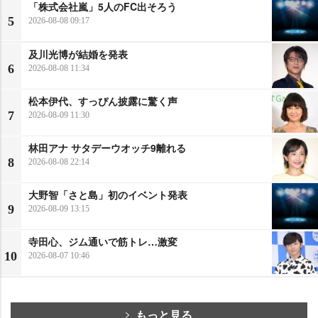
「株式会社嵐」5人のFC出そろう
5
2026-08-08 09:17
及川光博が結婚を発表
6
2026-08-08 11:34
松本伊代、すっぴん披露に驚く声
7
2026-08-09 11:30
林田アナ サタデーウオッチ9離れる
8
2026-08-08 22:14
大野智「さと島」初のイベント発表
9
2026-08-09 13:15
寺田心、ジム通いで筋トレ…激変
10
2026-08-07 10:46
もっと見る