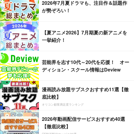
2026年7月夏ドラマも、注目作＆話題作
が勢ぞろい！
【夏アニメ2026】7月期夏の新アニメを
一挙紹介！
芸能界を志す10代～20代を応援！ オー
ディション・スクール情報はDeview
漫画読み放題サブスクおすすめ11選【徹
底比較】
オリコン顧客満足度ランキング
2026年動画配信サービスおすすめ40選
【徹底比較】
CS動画配信サービス20選