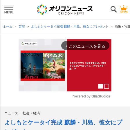
ホーム
芸能
よしもとケータイ完成 麒麟・川島、彼女にプレゼント
画像・写
このニュースを見る
arrow_forward_ios
Powered by 
GliaStudios
M
ニュース
社会・経済
u
t
よしもとケータイ完成 麒麟・川島、彼女にプ
e