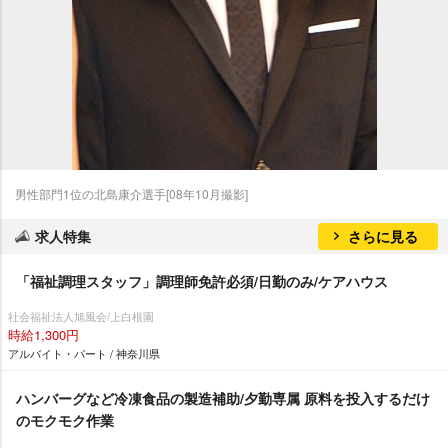
男性部門1位の北島康介選手[08年10月撮影]
求人特集
さらに見る
「福祉調理スタッフ」調理師免許必須/日勤のみ/ケアハウス
社会福祉法人旭風会/上白根園
時給1,300円
アルバイト・パート / 神奈川県
ハンバーグなど冷凍食品の製造補助/夕勤専属 原料を投入するだけ
のモクモク作業