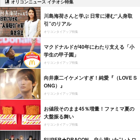
オリコンニュース イチオシ特集
川島海荷さんと学ぶ 日常に潜む“人身取
引”のリアル
オリコンタイアップ特集
マクドナルドが40年にわたり支える「小
学生の甲子園」
オリコンタイアップ特集
向井康二イケメンすぎ！純愛『（LOVE S
ONG）』
オリコンタイアップ特集
お値段そのまま45％増量！ファミマ夏の
大盤振る舞い
オリコンタイアップ特集
SUPER★DRAGON、自ら描いた”レトロ