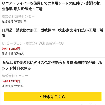
エアドライバーを使用しての車用シートの組付け・製品の検
査作業/即入寮/製造・工場
株式会社京栄センター
派遣社員 / 神奈川県
日用品・消費財の加工・機械操作・検査/寮完備/日払い/工場・製
造
UTエージェント株式会社AGT東海第一CU
時給1,350円
派遣社員 / 愛知県
食品工場で焼きおにぎりの包装作業/夜勤専属 勤務時間が選べる
シフト制 日祝休み
株式会社トーコー
時給1,300円
派遣社員 / 大阪府
続きはこちら