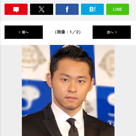
（画像：1／2）
前へ
次へ