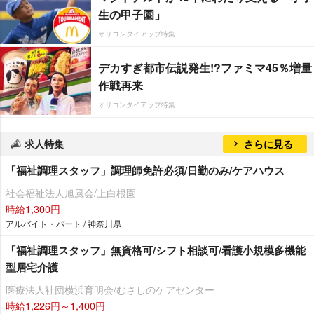
生の甲子園」
オリコンタイアップ特集
デカすぎ都市伝説発生!?ファミマ45％増量
作戦再来
オリコンタイアップ特集
求人特集
さらに見る
「福祉調理スタッフ」調理師免許必須/日勤のみ/ケアハウス
社会福祉法人旭風会/上白根園
時給1,300円
アルバイト・パート / 神奈川県
「福祉調理スタッフ」無資格可/シフト相談可/看護小規模多機能
型居宅介護
医療法人社団横浜育明会/むさしのケアセンター
時給1,226円～1,400円