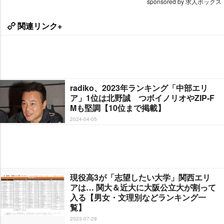
sponsored by 求人ボックス
関連リンク+
radiko、2023年ランキング「中部エリ
ア」1位は北野誠 つボイノリオやZIP‐F
Mも堅調【10位まで掲載】
2024-04-05
現役高3が「志望したい大学」関西エリ
アは… 関大＆近大に大阪公立大が割って
入る【男女・文理別などランキング一
覧】
2023-07-28