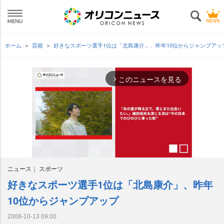
ホーム
芸能
好きなスポーツ選手1位は「北島康介」、昨年10位からジャンプアッ
このニュースを見る
arrow_forward_ios
ニュース
スポーツ
好きなスポーツ選手1位は「北島康介」、昨年
M
u
10位からジャンプアップ
t
e
2008-10-13 09:00