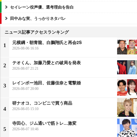
セイレーン役声優、選考理由を告白
田中みな実、うっかりネタバレ
ニュース記事アクセスランキング
元横綱・朝青龍、白鵬翔氏と再会2S
1
2026-08-06 16:16
テオくん、加藤乃愛との破局を発表
2
2026-08-07 21:21
レインボー池田、佐藤佳奈と電撃婚
3
2026-08-07 20:00
研ナオコ、コンビニで買う商品
4
2026-08-05 15:10
寺田心、ジム通いで筋トレ…激変
5
2026-08-07 10:46