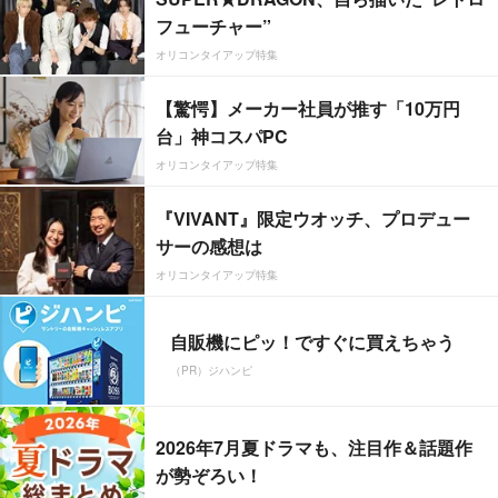
フューチャー”
オリコンタイアップ特集
【驚愕】メーカー社員が推す「10万円
台」神コスパPC
オリコンタイアップ特集
『VIVANT』限定ウオッチ、プロデュー
サーの感想は
オリコンタイアップ特集
自販機にピッ！ですぐに買えちゃう
（PR）ジハンピ
2026年7月夏ドラマも、注目作＆話題作
が勢ぞろい！