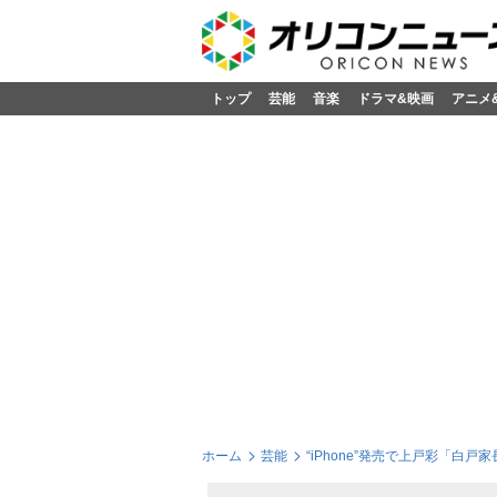
トップ
芸能
音楽
ドラマ&映画
アニメ
ホーム
芸能
“iPhone”発売で上戸彩「白戸