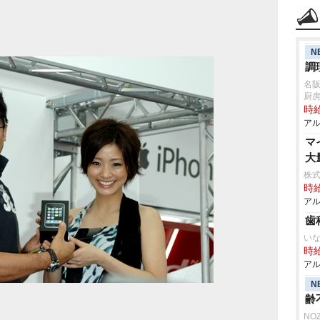
N
調
名
厨
時給
アル
マ
大
株式
時給
アル
歯
い
時給
アル
N
齢
NO