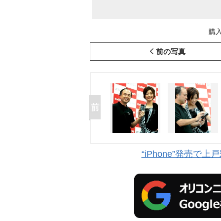
購入
前の写真
“iPhone”発売