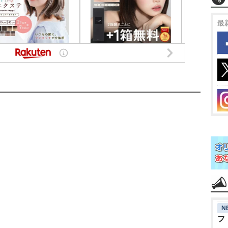
最
N
フ