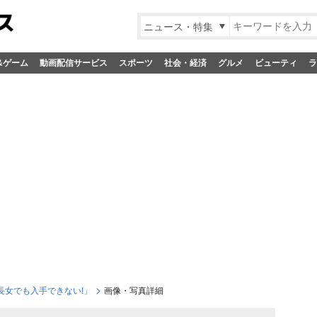
ニュース・特集
&ゲーム
動画配信サービス
スポーツ
社会・経済
グルメ
ビューティ
ラ
家長女でも入手できない!」
画像・写真詳細