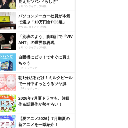
見えた”バンドらしさ”
オリコンタイアップ特集
パソコンメーカー社員が本気
で選ぶ「10万円台PC3選」
オリコンタイアップ特集
「別班のよう」腕時計で『VIV
ANT』の世界観再現
オリコンタイアップ特集
自販機にピッ！ですぐに買え
ちゃう
（PR）ジハンピ
朝1分貼るだけ！ミルクピール
で一日中ずっとうるツヤ肌
（PR）サボリーノ
2026年7月夏ドラマも、注目
作＆話題作が勢ぞろい！
【夏アニメ2026】7月期夏の
新アニメを一挙紹介！