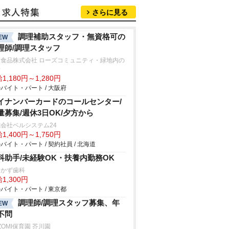
さらに見る
調理補助スタッフ・無資格可の
EW
理師/調理スタッフ
阪食品株式会社 ローズコミュニティ・緑地内の
房
1,180円～1,280円
バイト・パート / 大阪府
イナンバーカードのコールセンター/
量募集/週休3日OK/夕方から
会社ベルシステム24
1,400円～1,750円
バイト・パート / 契約社員 / 北海道
科助手/未経験OK・扶養内勤務OK
なかず歯科
1,300円
バイト・パート / 東京都
調理師/調理スタッフ募集、年
EW
不問
ZOMI保育園 芥川園