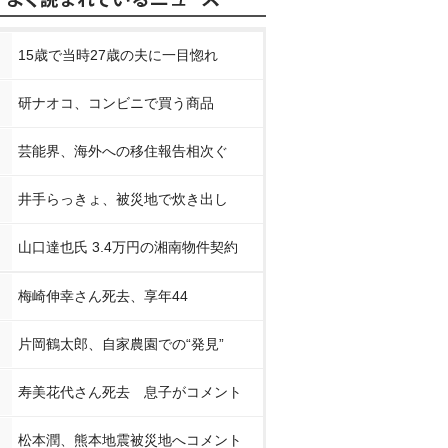
15歳で当時27歳の夫に一目惚れ
研ナオコ、コンビニで買う商品
芸能界、海外への移住報告相次ぐ
井手らっきょ、被災地で炊き出し
山口達也氏 3.4万円の湘南物件契約
梅崎伸幸さん死去、享年44
片岡鶴太郎、自家農園での“発見”
寿美花代さん死去 息子がコメント
松本潤、熊本地震被災地へコメント