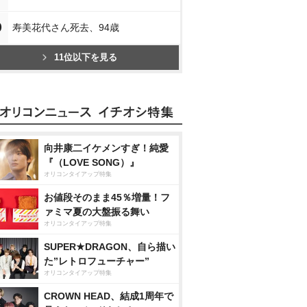
0
寿美花代さん死去、94歳
11位以下を見る
向井康二イケメンすぎ！純愛
『（LOVE SONG）』
オリコンタイアップ特集
お値段そのまま45％増量！フ
ァミマ夏の大盤振る舞い
オリコンタイアップ特集
SUPER★DRAGON、自ら描い
た”レトロフューチャー”
オリコンタイアップ特集
CROWN HEAD、結成1周年で