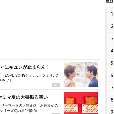
1
2
3
4
5
い”にキュンが止まらん！
6
OVE SONG）』が8／５よりJ:C
アラブ！
7
ァミマ夏の大盤振る舞い
8
ミリーマートの人気企画「お値段その
、シリーズ初の年2回開催！
9