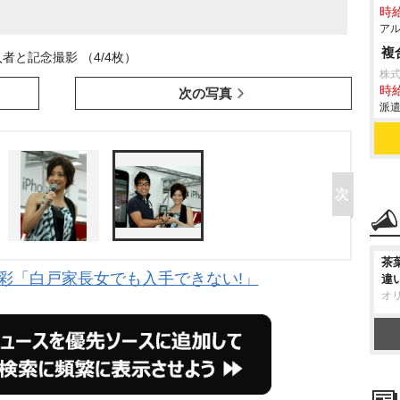
時給
アル
複
者と記念撮影 （4/4枚）
株
時給
次の写真
派遣
茶
で上戸彩「白戸家長女でも入手できない!」
違
オ