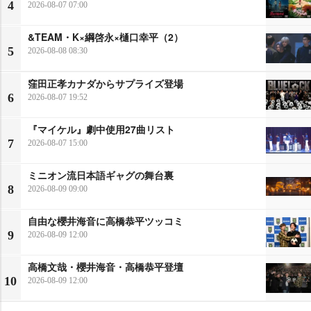
4
2026-08-07 07:00
&TEAM・K×綱啓永×樋口幸平（2）
5
2026-08-08 08:30
窪田正孝カナダからサプライズ登場
6
2026-08-07 19:52
『マイケル』劇中使用27曲リスト
7
2026-08-07 15:00
ミニオン流日本語ギャグの舞台裏
8
2026-08-09 09:00
自由な櫻井海音に高橋恭平ツッコミ
9
2026-08-09 12:00
高橋文哉・櫻井海音・高橋恭平登壇
10
2026-08-09 12:00