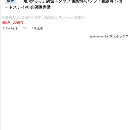
「週3から可」調理スタッフ/無資格可/シフト相談可/ショ
NEW
ートステイ/社会保障完備
医療法人社団美誠会/介護老人保健施設 サンセール武蔵野
時給1,226円～
アルバイト・パート / 東京都
sponsored by 求人ボックス