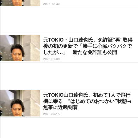
2024-12-30
元TOKIO・山口達也氏、免許証“再”取得
後の初の更新で「勝手に心臓バクバクで
したが…」 新たな免許証も公開
2026-01-08
元TOKIO山口達也氏、初めて1人で飛行
機に乗る “はじめてのおつかい”状態→
無事に近畿到着
2023-06-15