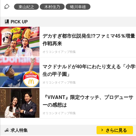
東山紀之
木村佳乃
蜷川幸雄
PICK UP
デカすぎ都市伝説発生!?ファミマ45％増量
作戦再来
オリコンタイアップ特集
マクドナルドが40年にわたり支える「小学
生の甲子園」
オリコンタイアップ特集
『VIVANT』限定ウオッチ、プロデューサ
ーの感想は
オリコンタイアップ特集
求人特集
さらに見る