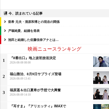
今、読まれている記事
亜希 元夫・清原和博との現在の関係
戸塚純貴、結婚を発表
池田と結婚した佐藤佳奈アナとは…
映画ニュースランキング
『8番出口』地上波初放送決定
1
2026-08-08 08:00
福山雅治、8月9日サプライズ登場
2
2026-08-09 13:41
福原遥＆出口夏希が予想で大興奮
3
2026-08-09 14:10
『耳すま』『アリエッティ』IMAXで