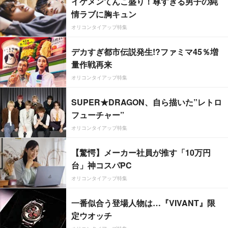
イケメンてんこ盛り！尊すぎる男子の純
情ラブに胸キュン
オリコンタイアップ特集
デカすぎ都市伝説発生!?ファミマ45％増
量作戦再来
オリコンタイアップ特集
SUPER★DRAGON、自ら描いた”レトロ
フューチャー”
オリコンタイアップ特集
【驚愕】メーカー社員が推す「10万円
台」神コスパPC
オリコンタイアップ特集
一番似合う登場人物は…『VIVANT』限
定ウオッチ