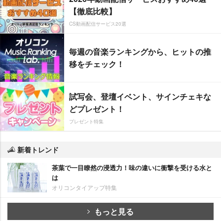
【徹底比較】
CS動画配信サービス20選
毎週の音楽ランキングから、ヒットの推
移をチェック！
試写会、登壇イベント、サインチェキな
どプレゼント！
プレゼント特集
新着トレンド
茶葉で一目瞭然の浸透力！味の違いに衝撃を受ける水と
は
オリコンタイアップ特集
もっと見る