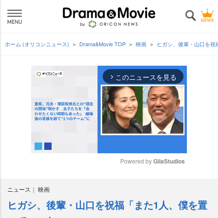
ホーム (オリコンニュース)
Drama&Movie TOP
映画
ヒガシ、後輩・山口を祝
このニュースを見る
arrow_forward_ios
Powered by 
GliaStudios
M
ニュース
映画
u
t
ヒガシ、後輩・山口を祝福「また1人、僕を置
e