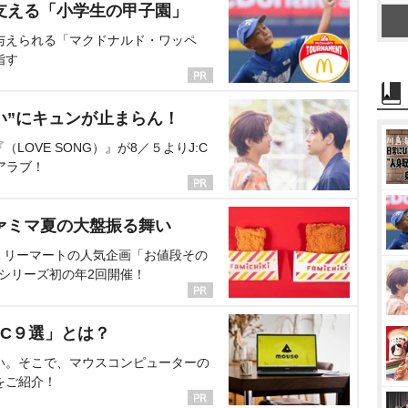
支える「小学生の甲子園」
与えられる「マクドナルド・ワッペ
指す
い”にキュンが止まらん！
OVE SONG）』が8／５よりJ:C
アラブ！
ァミマ夏の大盤振る舞い
ミリーマートの人気企画「お値段その
、シリーズ初の年2回開催！
C９選」とは？
い。そこで、マウスコンピューターの
をご紹介！