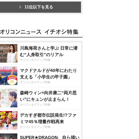
11位以下を見る
川島海荷さんと学ぶ 日常に潜
む“人身取引”のリアル
オリコンタイアップ特集
マクドナルドが40年にわたり
支える「小学生の甲子園」
オリコンタイアップ特集
森崎ウィン×向井康二“両片思
い”にキュンが止まらん！
オリコンタイアップ特集
デカすぎ都市伝説発生!?ファ
ミマ45％増量作戦再来
オリコンタイアップ特集
SUPER★DRAGON、自ら描い