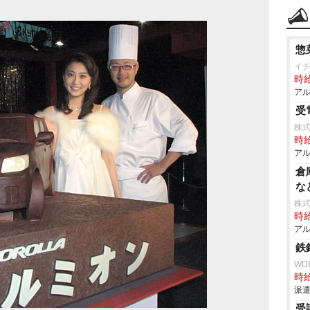
惣
イ
時給
アル
受
株式
時給
アル
倉
な
株
時給
アル
鉄
WD
時給
派遣
受