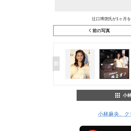
辻口博啓氏が1ヶ月を
前の写真
小
小林麻央、ク