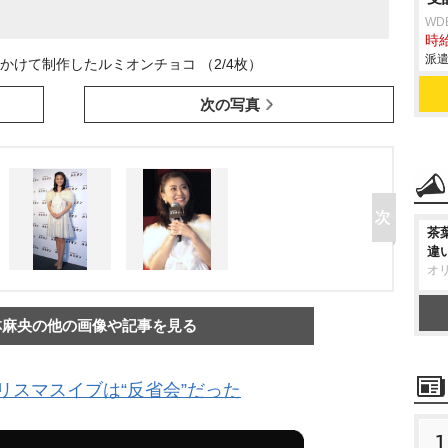
WD
時給
派遣
かけて制作したルミオンチョコ （2/4枚）
次の写真
茶
違
オ
林麻央の他の画像や記事を見る
リスマスイブは“反省会”だった
1