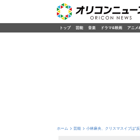
トップ
芸能
音楽
ドラマ&映画
アニメ
ホーム
芸能
小林麻央、クリスマスイブは“反