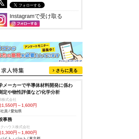
Instagramで受け取る
さらに見る
学メーカーで半導体材料開発に係わ
測定や物性評価など/化学分析
B株式会社
1,550円～1,600円
社員 / 愛知県
般事務
ックハウス株式会社
1,300円～1,800円
バイト・パート / 東京都