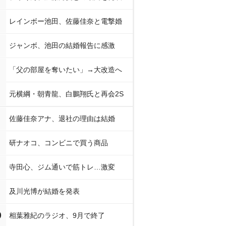
レインボー池田、佐藤佳奈と電撃婚
ジャンボ、池田の結婚報告に感激
「父の部屋を奪いたい」→大改造へ
元横綱・朝青龍、白鵬翔氏と再会2S
佐藤佳奈アナ、退社の理由は結婚
研ナオコ、コンビニで買う商品
寺田心、ジム通いで筋トレ…激変
及川光博が結婚を発表
0
相葉雅紀のラジオ、9月で終了