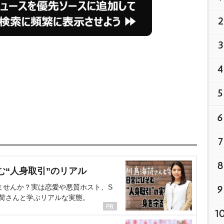
2
3
4
5
6
7
8
む“人身取引”のリアル
ませんか？実は恋愛や悪質ホスト、S
9
海荷さんと学ぶリアルな実態。
1