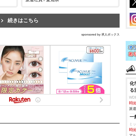
続きはこちら
sponsored by 求人ボックス
化
る
WD
時給
派遣
一
ミ
時給
アル