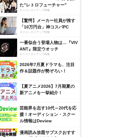
た”レトロフューチャー”
オリコンタイアップ特集
【驚愕】メーカー社員が推す
「10万円台」神コスパPC
オリコンタイアップ特集
一番似合う登場人物は…『VIV
ANT』限定ウオッチ
オリコンタイアップ特集
2026年7月夏ドラマも、注目
作＆話題作が勢ぞろい！
【夏アニメ2026】7月期夏の
新アニメを一挙紹介！
芸能界を志す10代～20代を応
援！オーディション・スクー
ル情報はDeview
漫画読み放題サブスクおすす