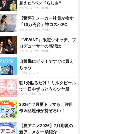
見えた”バンドらしさ”
オリコンタイアップ特集
【驚愕】メーカー社員が推す
「10万円台」神コスパPC
オリコンタイアップ特集
『VIVANT』限定ウオッチ、プ
ロデューサーの感想は
オリコンタイアップ特集
自販機にピッ！ですぐに買え
ちゃう
（PR）ジハンピ
朝1分貼るだけ！ミルクピール
で一日中ずっとうるツヤ肌
（PR）サボリーノ
2026年7月夏ドラマも、注目
作＆話題作が勢ぞろい！
【夏アニメ2026】7月期夏の
新アニメを一挙紹介！