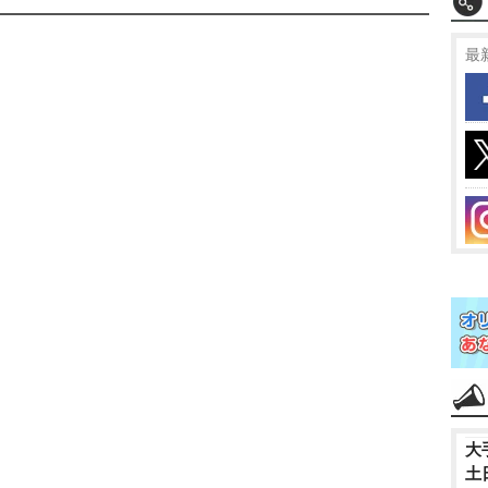
最
大
土