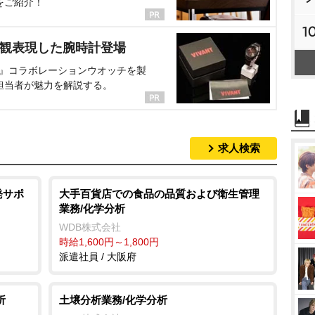
をご紹介！
1
界観表現した腕時計登場
NT』コラボレーションウオッチを製
担当者が魅力を解説する。
求人検索
発サポ
大手百貨店での食品の品質および衛生管理
業務/化学分析
WDB株式会社
時給1,600円～1,800円
派遣社員 / 大阪府
析
土壌分析業務/化学分析