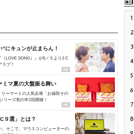
1
2
3
い”にキュンが止まらん！
OVE SONG）』が8／５よりJ:C
4
アラブ！
5
ァミマ夏の大盤振る舞い
6
ミリーマートの人気企画「お値段その
、シリーズ初の年2回開催！
7
8
C９選」とは？
い。そこで、マウスコンピューターの
9