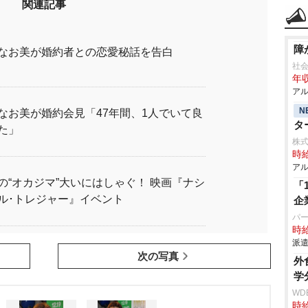
関連記事
障
なお美が婚約者との恋愛秘話を告白
社
年収
アル
N
なお美が婚約会見「47年間、1人でいて良
タ
た」
株式
時給
アル
の“オカジマ”大いにはしゃぐ！ 映画『ナシ
「
ル･トレジャー』イベント
企
パ
時給
派遣
次の写真
外
学
WD
時給