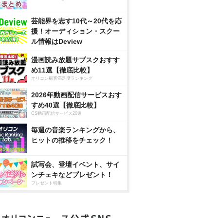
芸能界を志す10代～20代を応
援！オーディション・スクー
ル情報はDeview
漫画読み放題サブスクおすす
め11選【徹底比較】
オリコン顧客満足度ランキング
2026年動画配信サービスおす
すめ40選【徹底比較】
CS動画配信サービス20選
毎週の音楽ランキングから、
ヒットの推移をチェック！
試写会、登壇イベント、サイ
ンチェキなどプレゼント！
プレゼント特集