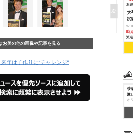
派遣
大
試
WD
時給
派遣
なお美の他の画像や記事を見る
来年は子作りに“チャレンジ”
茶
違
オ