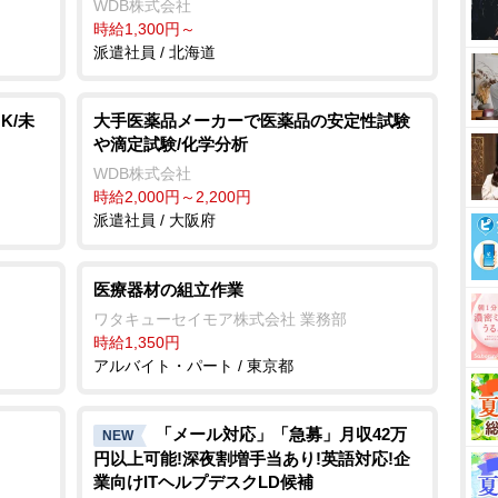
WDB株式会社
時給1,300円～
派遣社員 / 北海道
K/未
大手医薬品メーカーで医薬品の安定性試験
滴定試験/化学分析
WDB株式会社
時給2,000円～2,200円
派遣社員 / 大阪府
医療器材の組立作業
ワタキューセイモア株式会社 業務部
時給1,350円
アルバイト・パート / 東京都
「メール対応」「急募」月収42万
NEW
円以上可能!深夜割増手当あり!英語対応!企
業向けITヘルプデスクLD候補