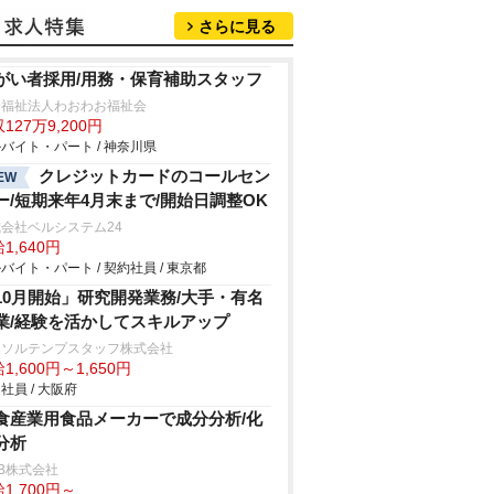
さらに見る
がい者採用/用務・保育補助スタッフ
会福祉法人わおわお福祉会
127万9,200円
バイト・パート / 神奈川県
クレジットカードのコールセン
EW
ー/短期来年4月末まで/開始日調整OK
会社ベルシステム24
1,640円
バイト・パート / 契約社員 / 東京都
10月開始」研究開発業務/大手・有名
業/経験を活かしてスキルアップ
ーソルテンプスタッフ株式会社
1,600円～1,650円
社員 / 大阪府
食産業用食品メーカーで成分分析/化
分析
B株式会社
1,700円～