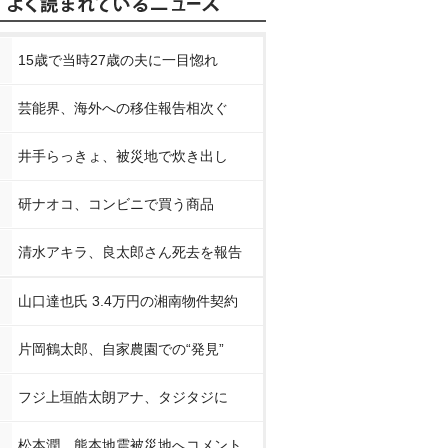
15歳で当時27歳の夫に一目惚れ
芸能界、海外への移住報告相次ぐ
井手らっきょ、被災地で炊き出し
研ナオコ、コンビニで買う商品
清水アキラ、良太郎さん死去を報告
山口達也氏 3.4万円の湘南物件契約
片岡鶴太郎、自家農園での“発見”
フジ上垣皓太朗アナ、タジタジに
松本潤、熊本地震被災地へコメント