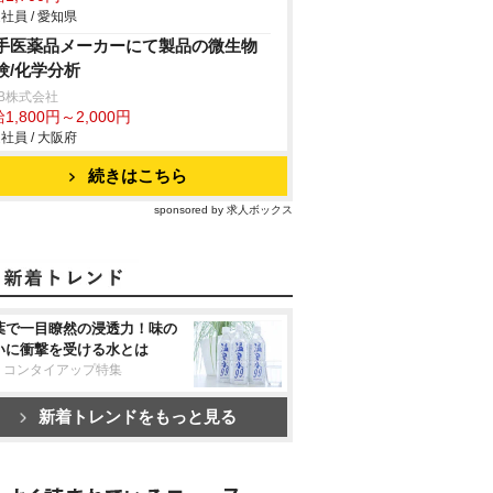
社員 / 愛知県
手医薬品メーカーにて製品の微生物
験/化学分析
B株式会社
1,800円～2,000円
社員 / 大阪府
続きはこちら
sponsored by 求人ボックス
葉で一目瞭然の浸透力！味の
いに衝撃を受ける水とは
リコンタイアップ特集
新着トレンドをもっと見る