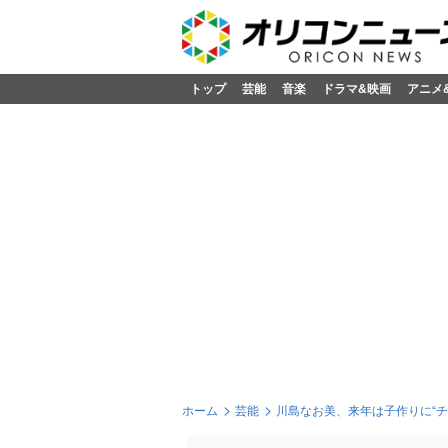
トップ
芸能
音楽
ドラマ&映画
アニメ
ホーム
芸能
川島なお美、来年は子作りに“チ