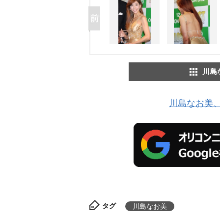
川島
川島なお美、
タグ
川島なお美