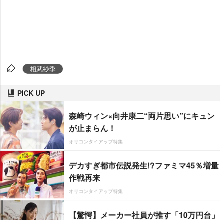
相武紗季
PICK UP
森崎ウィン×向井康二“両片思い”にキュン
が止まらん！
オリコンタイアップ特集
デカすぎ都市伝説発生!?ファミマ45％増量
作戦再来
オリコンタイアップ特集
【驚愕】メーカー社員が推す「10万円台」