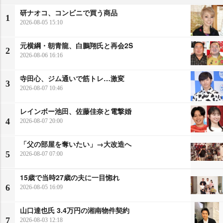
研ナオコ、コンビニで買う商品
1
2026-08-05 15:10
元横綱・朝青龍、白鵬翔氏と再会2S
2
2026-08-06 16:16
寺田心、ジム通いで筋トレ…激変
3
2026-08-07 10:46
レインボー池田、佐藤佳奈と電撃婚
4
2026-08-07 20:00
「父の部屋を奪いたい」→大改造へ
5
2026-08-07 07:00
15歳で当時27歳の夫に一目惚れ
6
2026-08-05 16:09
山口達也氏 3.4万円の湘南物件契約
7
2026-08-03 12:18