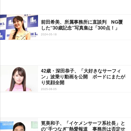
前田希美、所属事務所に直談判 NG覆
した“30歳記念”写真集は「300点！」
2024-05-18
42歳・深田恭子、「大好きなサーフィ
ン」波乗り動画を公開 ボードにまたが
り笑顔全開
2025-08-05
筧美和子、「イケメンサーフ系社長」と
の“手つなぎ”熱愛報道 事務所は否定せ