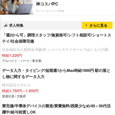
神コスパPC
オリコンタイアップ特集
求人特集
さらに見る
「週2から可」調理スタッフ/無資格可/シフト相談可/ショートス
テイ/社会保障完備
社会福祉法人嘉祥会/高齢者 ショートステイサービスぬくもりの園
時給1,226円
アルバイト・パート / 東京都
データ入力・タイピング/短期週1からMax時給1900円 駅の落と
し物に関するデータ入力
株式会社エボルカ
時給1,750円～1,900円
派遣社員 / 大阪府
寮完備/半導体デバイスの製造/寮費無料/残業少なめ/40～50代活
躍中/給与前渡しOK