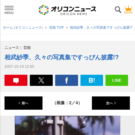
ホーム (オリコンニュース)
芸能 TOP
相武紗季、久々の写真集ですっぴん披露!?
ニュース
芸能
相武紗季、久々の写真集ですっぴん披露!?
2007-10-19 12:00
（画像：2／4）
前へ
次へ