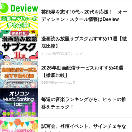
芸能界を志す10代～20代を応援！ オー
ディション・スクール情報はDeview
漫画読み放題サブスクおすすめ11選【徹
底比較】
オリコン顧客満足度ランキング
2026年動画配信サービスおすすめ40選
【徹底比較】
CS動画配信サービス20選
毎週の音楽ランキングから、ヒットの推
移をチェック！
試写会、登壇イベント、サインチェキな