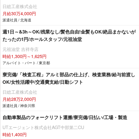
日総工産株式会社
月給30万4,000円
派遣社員 / 北海道
週1日～&3h～OK/残業なし/髪色自由!金髪もOK/絶品まかないが
たったの1円/ホールスタッフ/元祖油堂
元祖油堂 吉祥寺店
時給1,300円～1,625円
アルバイト・パート / 東京都
寮完備/「検査工程」アルミ部品の仕上げ、検査業務/給与前渡し
OK/女性活躍中/交通費支給/日勤シフト
日総工産株式会社
月給28万2,000円
派遣社員 / 神奈川県
自動車製品のフォークリフト運搬/寮完備/日払い/工場・製造
UTエージェント株式会社AGT中部第二CU
時給1,400円