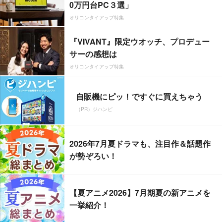
0万円台PC３選」
オリコンタイアップ特集
『VIVANT』限定ウオッチ、プロデュー
サーの感想は
オリコンタイアップ特集
自販機にピッ！ですぐに買えちゃう
（PR）ジハンピ
2026年7月夏ドラマも、注目作＆話題作
が勢ぞろい！
【夏アニメ2026】7月期夏の新アニメを
一挙紹介！