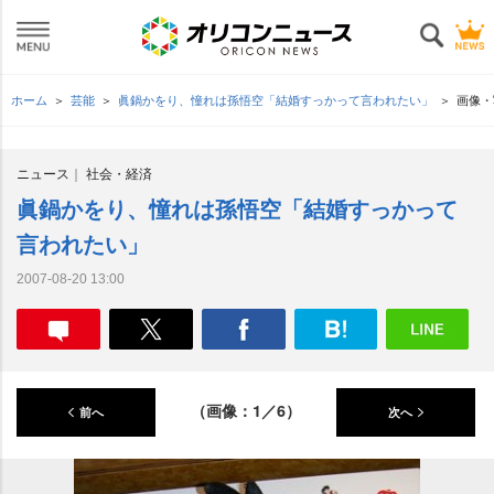
ホーム
芸能
眞鍋かをり、憧れは孫悟空「結婚すっかって言われたい」
画像・
ニュース
社会・経済
眞鍋かをり、憧れは孫悟空「結婚すっかって
言われたい」
2007-08-20 13:00
（画像：1／6）
前へ
次へ