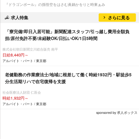
『ドラゴンボール』の孫悟空をはさむ眞鍋かをりと時東ぁみ
求人特集
さらに見る
「寮完備!即日入居可能」新聞配達スタッフ/引っ越し費用全額負
担/原付免許不要/未経験OK/日払いOK/1日5時間
株式会社朝日新聞立川総合販売 南平
日給8,440円～
アルバイト・パート / 東京都
老健勤務の作業療法士/地域に根差して働く時給1932円・駅徒歩5
分生活期リハで在宅復帰を支援
社会医療法人財団 仁医会
時給1,932円～
アルバイト・パート / 東京都
sponsored by 求人ボックス