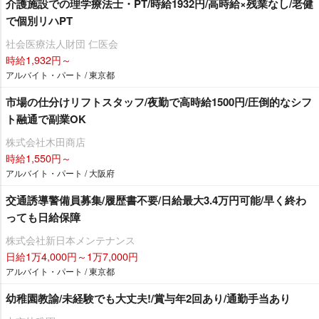
介護施設での理学療法士・PT/時給1932円/高時給×残業なし/老健
で個別リハPT
社会医療法人財団 仁医会
時給1,932円～
アルバイト・パート / 東京都
市場の仕分けリフトスタッフ/夜勤で高時給1500円/圧倒的なシフ
ト融通で副業OK
株式会社木田商店
時給1,550円～
アルバイト・パート / 大阪府
交通誘導警備員募集/履歴書不要/日給最大3.4万円可能/早く終わ
っても日給保障
株式会社新日本メンテナンス
日給1万4,000円～1万7,000円
アルバイト・パート / 東京都
幼稚園教諭/未経験でも大丈夫!/賞与年2回あり/通勤手当あり