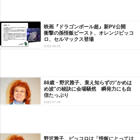
映画『ドラゴンボール超』新PV公開
衝撃の孫悟飯ビースト、オレンジピッコ
ロ、セルマックス登場
2022-06-29
88歳・野沢雅子、衰え知らずの"かめは
め波"の秘訣に会場騒然 瞬発力にも自
信たっぷり
2025-07-09
野沢雅子、ピッコロは「悟飯にとっては