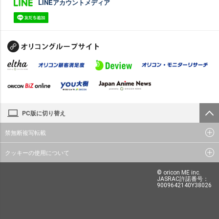
LINEアカウントメディア
PC版に切り替え
禁無断複写転載
クッキーの使用について
© oricon ME inc.
JASRAC許諾番号：
9009642140Y38026