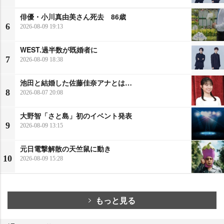
俳優・小川真由美さん死去 86歳
6
2026-08-09 19:13
WEST.過半数が既婚者に
7
2026-08-09 18:38
池田と結婚した佐藤佳奈アナとは…
8
2026-08-07 20:08
大野智「さと島」初のイベント発表
9
2026-08-09 13:15
元日電撃解散の天竺鼠に動き
10
2026-08-09 15:28
もっと見る