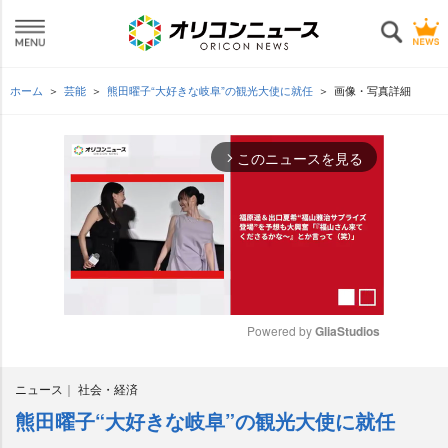
ホーム
芸能
熊田曜子“大好きな岐阜”の観光大使に就任
画像・写真詳細
このニュースを見る
arrow_forward_ios
Powered by 
GliaStudios
M
ニュース
社会・経済
u
t
熊田曜子“大好きな岐阜”の観光大使に就任
e