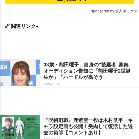
sponsored by 求人ボックス
関連リンク+
43歳・熊田曜子、自身の“後継者”募集
オーディション告知に「熊田曜子2世誕
生か」「ハードルが高そう」
2025-08-15
『呪術廻戦』鹿紫雲一役は木村良平 キ
ャラ設定画も公開！受肉して復活した過
去の術師【コメントあり】