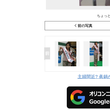
ちょっと
前の写真
主婦間近? 眞