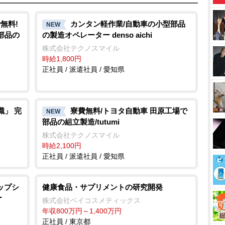
無料!
カンタン軽作業/自動車の小型部品
NEW
部品の
の製造オペレーター denso aichi
株式会社テクノスマイル
時給1,800円
正社員 / 派遣社員 / 愛知県
職」 完
寮費無料/トヨタ自動車 田原工場で
NEW
部品の組立製造/tutumi
株式会社テクノスマイル
時給2,100円
正社員 / 派遣社員 / 愛知県
ップシ
健康食品・サプリメントの研究開発
ー
株式会社ベイコスメティックス
年収800万円～1,400万円
正社員 / 東京都