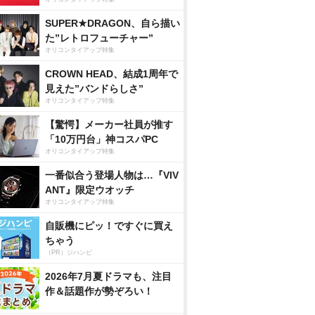
SUPER★DRAGON、自ら描い
た”レトロフューチャー”
オリコンタイアップ特集
CROWN HEAD、結成1周年で
見えた”バンドらしさ”
オリコンタイアップ特集
【驚愕】メーカー社員が推す
「10万円台」神コスパPC
オリコンタイアップ特集
一番似合う登場人物は…『VIV
ANT』限定ウオッチ
オリコンタイアップ特集
自販機にピッ！ですぐに買え
ちゃう
（PR）ジハンピ
2026年7月夏ドラマも、注目
作＆話題作が勢ぞろい！