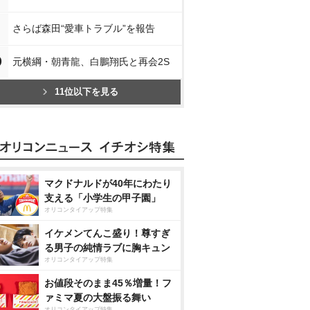
さらば森田“愛車トラブル”を報告
0
元横綱・朝青龍、白鵬翔氏と再会2S
11位以下を見る
マクドナルドが40年にわたり
支える「小学生の甲子園」
オリコンタイアップ特集
イケメンてんこ盛り！尊すぎ
る男子の純情ラブに胸キュン
オリコンタイアップ特集
お値段そのまま45％増量！フ
ァミマ夏の大盤振る舞い
オリコンタイアップ特集