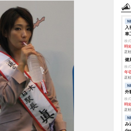
N
入
車
aic
株
時給
正社
健
株
年収
正社
N
外観
株
時給
正社
N
み
de