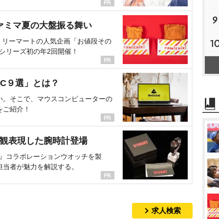
9
ァミマ夏の大盤振る舞い
ミリーマートの人気企画「お値段その
1
、シリーズ初の年2回開催！
C９選」とは？
い。そこで、マウスコンピューターの
をご紹介！
界観表現した腕時計登場
NT』コラボレーションウオッチを製
担当者が魅力を解説する。
求人検索