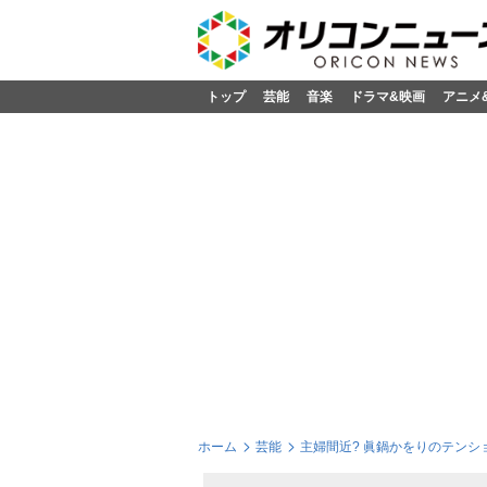
トップ
芸能
音楽
ドラマ&映画
アニメ
ホーム
芸能
主婦間近? 眞鍋かをりのテンシ