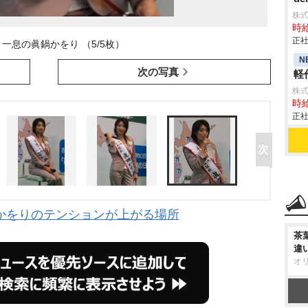
株
時給
正社
一息の眞鍋かをり （5/5枚）
N
次の写真
軽作
株
時給
正社
鍋かをりのテンションが上がる場所
茶
違
オ