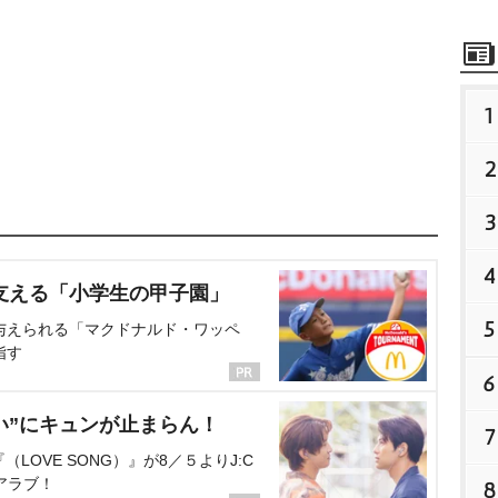
1
2
3
4
支える「小学生の甲子園」
5
与えられる「マクドナルド・ワッペ
指す
6
い”にキュンが止まらん！
7
OVE SONG）』が8／５よりJ:C
アラブ！
8