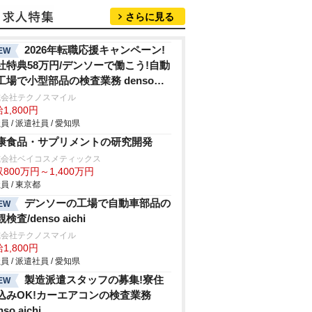
さらに見る
2026年転職応援キャンペーン!
EW
社特典58万円/デンソーで働こう!自動
工場で小型部品の検査業務 denso
hi
式会社テクノスマイル
1,800円
員 / 派遣社員 / 愛知県
康食品・サプリメントの研究開発
式会社ベイコスメティックス
800万円～1,400万円
員 / 東京都
デンソーの工場で自動車部品の
EW
検査/denso aichi
式会社テクノスマイル
1,800円
員 / 派遣社員 / 愛知県
製造派遣スタッフの募集!寮住
EW
込みOK!カーエアコンの検査業務
nso aichi