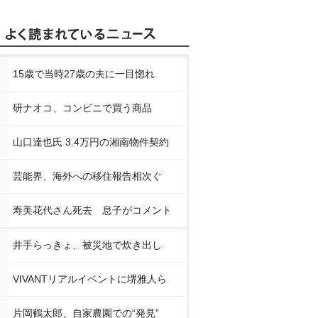
15歳で当時27歳の夫に一目惚れ
研ナオコ、コンビニで買う商品
山口達也氏 3.4万円の湘南物件契約
芸能界、海外への移住報告相次ぐ
寿美花代さん死去 息子がコメント
井手らっきょ、被災地で炊き出し
VIVANTリアルイベントに堺雅人ら
片岡鶴太郎、自家農園での“発見”