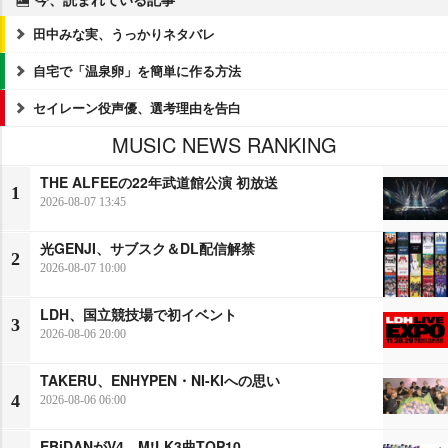
田中みな実、うっかりネタバレ
自宅で「温泉卵」を簡単に作る方法
セイレーン役声優、選考理由を告白
MUSIC NEWS RANKING
THE ALFEEの22年武道館公演 初放送
1
2026-08-07 13:45
光GENJI、サブスク＆DL配信解禁
2
2026-08-07 10:00
LDH、国立競技場で初イベント
3
2026-08-06 20:00
TAKERU、ENHYPEN・NI-KIへの思い
4
2026-08-06 06:00
EBiDANがV4 M!LK3曲TOP10