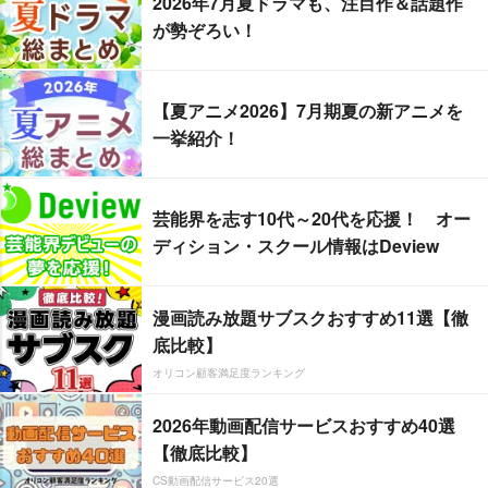
2026年7月夏ドラマも、注目作＆話題作
が勢ぞろい！
【夏アニメ2026】7月期夏の新アニメを
一挙紹介！
芸能界を志す10代～20代を応援！ オー
ディション・スクール情報はDeview
漫画読み放題サブスクおすすめ11選【徹
底比較】
オリコン顧客満足度ランキング
2026年動画配信サービスおすすめ40選
【徹底比較】
CS動画配信サービス20選