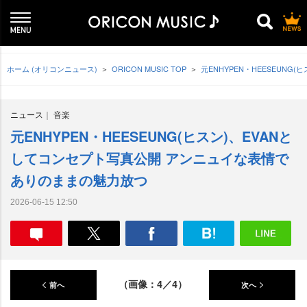
ホーム (オリコンニュース)
ORICON MUSIC TOP
元ENHYPEN・HEESEUN
ニュース
音楽
元ENHYPEN・HEESEUNG(ヒスン)、EVANと
してコンセプト写真公開 アンニュイな表情で
ありのままの魅力放つ
2026-06-15 12:50
（画像：4／4）
前へ
次へ