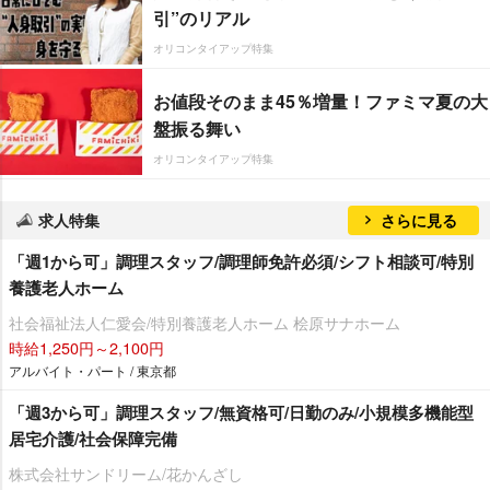
引”のリアル
オリコンタイアップ特集
お値段そのまま45％増量！ファミマ夏の大
盤振る舞い
オリコンタイアップ特集
求人特集
さらに見る
「週1から可」調理スタッフ/調理師免許必須/シフト相談可/特別
養護老人ホーム
社会福祉法人仁愛会/特別養護老人ホーム 桧原サナホーム
時給1,250円～2,100円
アルバイト・パート / 東京都
「週3から可」調理スタッフ/無資格可/日勤のみ/小規模多機能型
居宅介護/社会保障完備
株式会社サンドリーム/花かんざし