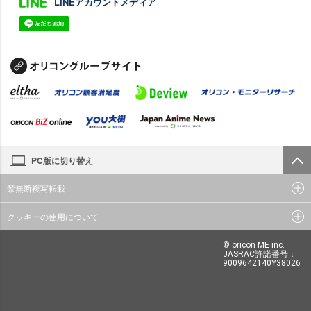
LINEアカウントメディア
PC版に切り替え
禁無断複写転載
クッキーの使用について
© oricon ME inc.
JASRAC許諾番号：
9009642140Y38026