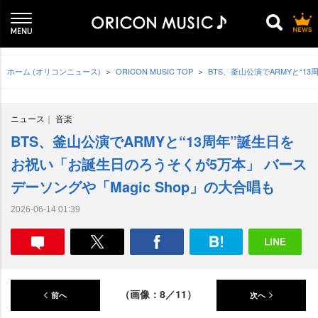
ホーム (オリコンニュース)
ORICON MUSIC TOP
BTS、釜山公演でARMYと“1
ニュース
音楽
BTS、釜山公演でARMYと“13周年”誕生日を
お祝い「お誕生日のろうそくが5万本」 バース
デーソングや「Magic Shop」の大合唱も
2026-06-14 01:39
（画像：8／11）
前へ
次へ