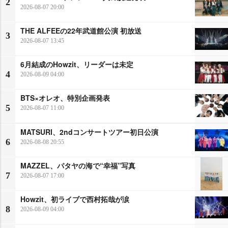
2
2026-08-07 20:00
THE ALFEEの22年武道館公演 初放送
3
2026-08-07 13:45
6月結成のHowzit、リーダーは未定
4
2026-08-09 04:00
BTS×オレオ、特別企画発表
5
2026-08-07 11:00
MATSURI、2ndコンサートツアー初日公演
6
2026-08-08 20:55
MAZZEL、パタヤの海で“幸福”写真
7
2026-08-07 17:00
Howzit、初ライブで西村拓哉が涙
8
2026-08-09 04:00