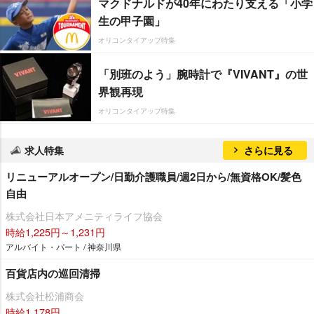
マクドナルドが40年にわたり支える「小学
生の甲子園」
オリコンタイアップ特集
「別班のよう」腕時計で『VIVANT』の世
界観再現
オリコンタイアップ特集
求人特集
さらに見る
リニューアルオープン/日勤介護職員/週2日から/無資格OK/髪色
自由
株式会社日本アメニティライフ協会
時給1,225円～1,231円
アルバイト・パート / 神奈川県
百貨店内の巡回清掃
株式会社松浦商会
時給1,178円