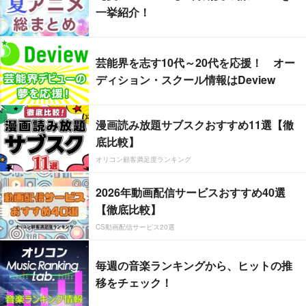
一挙紹介！
芸能界を志す10代～20代を応援！ オー
ディション・スクール情報はDeview
漫画読み放題サブスクおすすめ11選【徹
底比較】
オリコン顧客満足度ランキング
2026年動画配信サービスおすすめ40選
【徹底比較】
CS動画配信サービス20選
毎週の音楽ランキングから、ヒットの推
移をチェック！