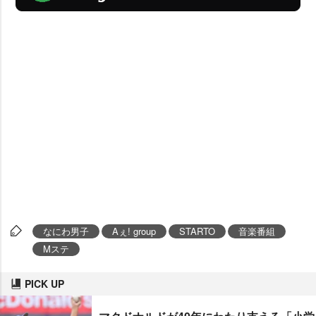
なにわ男子
Aぇ! group
STARTO
音楽番組
Mステ
PICK UP