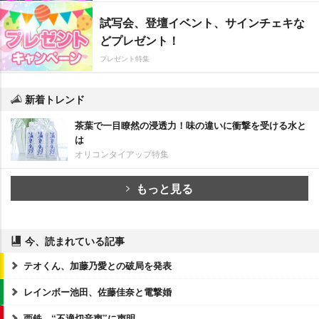
試写会、登壇イベント、サインチェキな
どプレゼント！
プレゼント特集
新着トレンド
茶葉で一目瞭然の浸透力！味の違いに衝撃を受ける水と
は
オリコンタイアップ特集
もっと見る
今、読まれている記事
テオくん、加藤乃愛との破局を発表
レインボー池田、佐藤佳奈と電撃婚
西鉄、“不適切音声”に声明